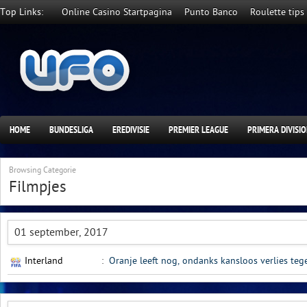
Top Links:
Online Casino Startpagina
Punto Banco
Roulette tips
HOME
BUNDESLIGA
EREDIVISIE
PREMIER LEAGUE
PRIMERA DIVISI
Browsing Categorie
Filmpjes
01 september, 2017
Interland
:
Oranje leeft nog, ondanks kansloos verlies tege