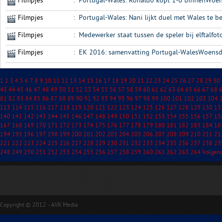
Filmpjes
:
Portugal-Wales: Ronaldo kopt 1-0 binnenWoen
Filmpjes
:
Portugal-Wales: Nani lijkt duel met Wales te 
Filmpjes
:
Medewerker staat tussen de speler bij elftalf
Filmpjes
:
EK 2016: samenvatting Portugal-WalesWoensd
1
2
3
4
5
6
7
8
9
10
11
12
13
14
15
16
17
18
19
20
21
22
23
24
25
26
27
28
29
30
43
44
45
46
47
48
49
50
51
52
53
54
55
56
57
58
59
60
61
62
63
64
65
66
67
68
81
82
83
84
85
86
87
88
89
90
91
92
93
94
95
96
97
98
99
100
101
102
103
104
113
114
115
116
117
118
119
120
121
122
123
124
125
126
127
128
129
130
13
140
141
142
143
144
145
146
147
148
149
150
151
152
153
154
155
156
157
15
167
168
169
170
171
172
173
174
175
176
177
178
179
180
181
182
183
184
18
194
195
196
197
198
199
200
201
202
203
204
205
206
207
208
209
210
211
21
221
222
223
224
225
226
227
228
229
230
231
232
233
234
235
236
237
238
23
248
249
250
251
252
253
254
255
256
257
258
259
260
261
262
263
264
Volgen
Copyright © 2012 - AVK Media