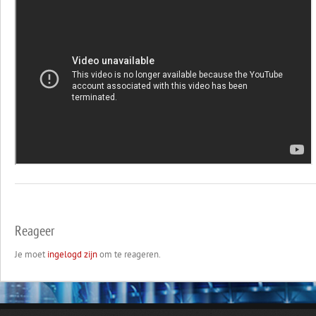
Reageer
Je moet
ingelogd zijn
om te reageren.