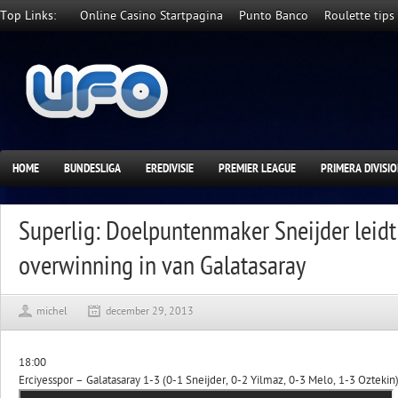
Top Links:
Online Casino Startpagina
Punto Banco
Roulette tips
HOME
BUNDESLIGA
EREDIVISIE
PREMIER LEAGUE
PRIMERA DIVISI
Superlig: Doelpuntenmaker Sneijder leid
overwinning in van Galatasaray
michel
december 29, 2013
18:00
Erciyesspor – Galatasaray 1-3 (0-1 Sneijder, 0-2 Yilmaz, 0-3 Melo, 1-3 Oztekin