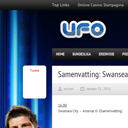
Top Links:
Online Casino Startpagina
HOME
BUNDESLIGA
EREDIVISIE
PRE
Tweet
Samenvatting: Swansea 
michel
oktober 31, 2015
16:00
Swansea City – Arsenal 0-3Samenvatting: