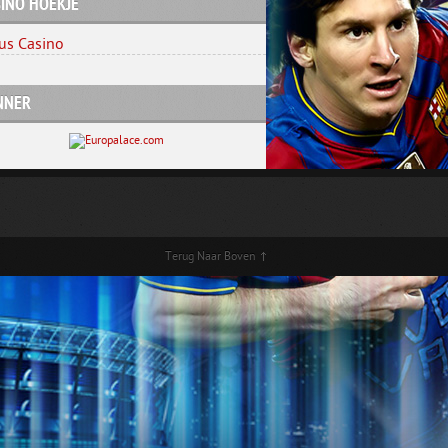
INO HOEKJE
us Casino
NNER
Terug Naar Boven