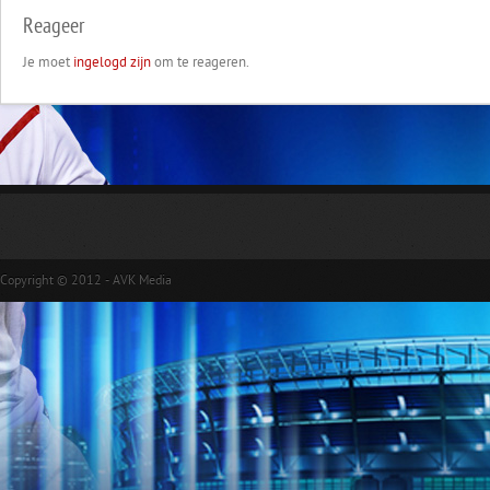
Reageer
Je moet
ingelogd zijn
om te reageren.
Copyright © 2012 - AVK Media