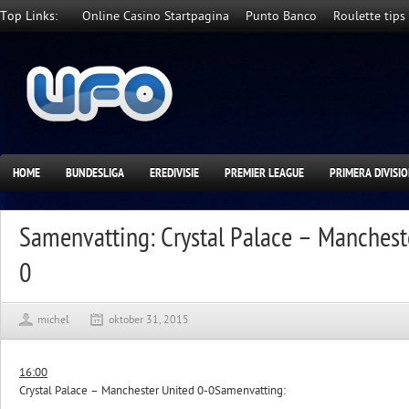
Top Links:
Online Casino Startpagina
Punto Banco
Roulette tips
HOME
BUNDESLIGA
EREDIVISIE
PREMIER LEAGUE
PRIMERA DIVISI
Samenvatting: Crystal Palace – Manchest
0
michel
oktober 31, 2015
16:00
Crystal Palace – Manchester United 0-0Samenvatting: