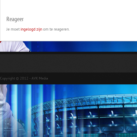
Reageer
Je moet
ingelogd zijn
om te reageren.
Copyright © 2012 - AVK Media