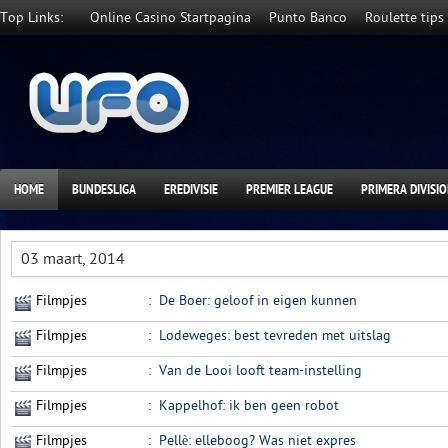
Top Links:
Online Casino Startpagina
Punto Banco
Roulette tips
HOME
BUNDESLIGA
EREDIVISIE
PREMIER LEAGUE
PRIMERA DIVISI
03 maart, 2014
Filmpjes
:
De Boer: geloof in eigen kunnen
Filmpjes
:
Lodeweges: best tevreden met uitslag
Filmpjes
:
Van de Looi looft team-instelling
Filmpjes
:
Kappelhof: ik ben geen robot
Filmpjes
:
Pellè: elleboog? Was niet expres