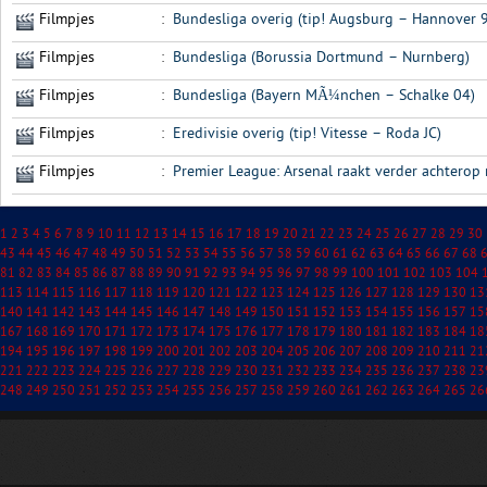
Filmpjes
:
Bundesliga overig (tip! Augsburg – Hannover 
Filmpjes
:
Bundesliga (Borussia Dortmund – Nurnberg)
Filmpjes
:
Bundesliga (Bayern MÃ¼nchen – Schalke 04)
Filmpjes
:
Eredivisie overig (tip! Vitesse – Roda JC)
Filmpjes
:
Premier League: Arsenal raakt verder achterop 
1
2
3
4
5
6
7
8
9
10
11
12
13
14
15
16
17
18
19
20
21
22
23
24
25
26
27
28
29
30
43
44
45
46
47
48
49
50
51
52
53
54
55
56
57
58
59
60
61
62
63
64
65
66
67
68
81
82
83
84
85
86
87
88
89
90
91
92
93
94
95
96
97
98
99
100
101
102
103
104
113
114
115
116
117
118
119
120
121
122
123
124
125
126
127
128
129
130
13
140
141
142
143
144
145
146
147
148
149
150
151
152
153
154
155
156
157
15
167
168
169
170
171
172
173
174
175
176
177
178
179
180
181
182
183
184
18
194
195
196
197
198
199
200
201
202
203
204
205
206
207
208
209
210
211
21
221
222
223
224
225
226
227
228
229
230
231
232
233
234
235
236
237
238
23
248
249
250
251
252
253
254
255
256
257
258
259
260
261
262
263
264
265
26