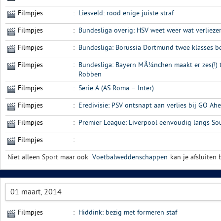
Filmpjes
:
Liesveld: rood enige juiste straf
Filmpjes
:
Bundesliga overig: HSV weet weer wat verliezen
Filmpjes
:
Bundesliga: Borussia Dortmund twee klasses b
Filmpjes
:
Bundesliga: Bayern MÃ¼nchen maakt er zes(!) t
Robben
Filmpjes
:
Serie A (AS Roma – Inter)
Filmpjes
:
Eredivisie: PSV ontsnapt aan verlies bij GO Ah
Filmpjes
:
Premier League: Liverpool eenvoudig langs S
Filmpjes
:
Niet alleen Sport maar ook
Voetbalweddenschappen
kan je afsluiten b
01 maart, 2014
Filmpjes
:
Hiddink: bezig met formeren staf