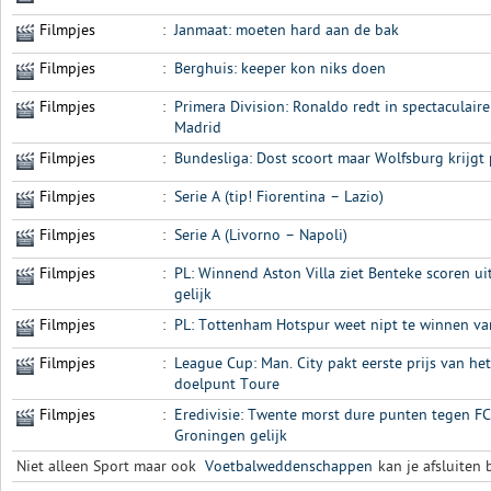
Filmpjes
:
Janmaat: moeten hard aan de bak
Filmpjes
:
Berghuis: keeper kon niks doen
Filmpjes
:
Primera Division: Ronaldo redt in spectaculair
Madrid
Filmpjes
:
Bundesliga: Dost scoort maar Wolfsburg krijgt 
Filmpjes
:
Serie A (tip! Fiorentina – Lazio)
Filmpjes
:
Serie A (Livorno – Napoli)
Filmpjes
:
PL: Winnend Aston Villa ziet Benteke scoren u
gelijk
Filmpjes
:
PL: Tottenham Hotspur weet nipt te winnen van
Filmpjes
:
League Cup: Man. City pakt eerste prijs van het
doelpunt Toure
Filmpjes
:
Eredivisie: Twente morst dure punten tegen FC 
Groningen gelijk
Niet alleen Sport maar ook
Voetbalweddenschappen
kan je afsluiten b