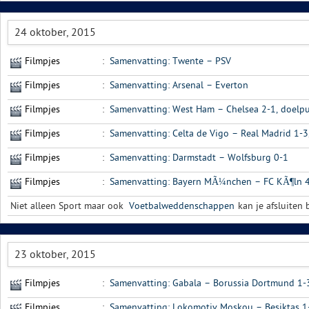
24 oktober, 2015
Filmpjes
:
Samenvatting: Twente – PSV
Filmpjes
:
Samenvatting: Arsenal – Everton
Filmpjes
:
Samenvatting: West Ham – Chelsea 2-1, doelpu
Filmpjes
:
Samenvatting: Celta de Vigo – Real Madrid 1-
Filmpjes
:
Samenvatting: Darmstadt – Wolfsburg 0-1
Filmpjes
:
Samenvatting: Bayern MÃ¼nchen – FC KÃ¶ln 4
Niet alleen Sport maar ook
Voetbalweddenschappen
kan je afsluiten b
23 oktober, 2015
Filmpjes
:
Samenvatting: Gabala – Borussia Dortmund 1-
Filmpjes
:
Samenvatting: Lokomotiv Moskou – Besiktas 1