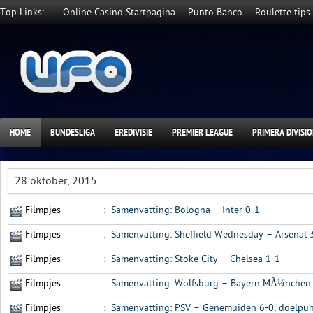
Top Links:
Online Casino Startpagina
Punto Banco
Roulette tips
HOME
BUNDESLIGA
EREDIVISIE
PREMIER LEAGUE
PRIMERA DIVISI
28 oktober, 2015
Filmpjes
:
Samenvatting: Bologna – Inter 0-1
Filmpjes
:
Samenvatting: Sheffield Wednesday – Arsenal 
Filmpjes
:
Samenvatting: Stoke City – Chelsea 1-1
Filmpjes
:
Samenvatting: Wolfsburg – Bayern MÃ¼nchen 
Filmpjes
:
Samenvatting: PSV – Genemuiden 6-0, doelpunt