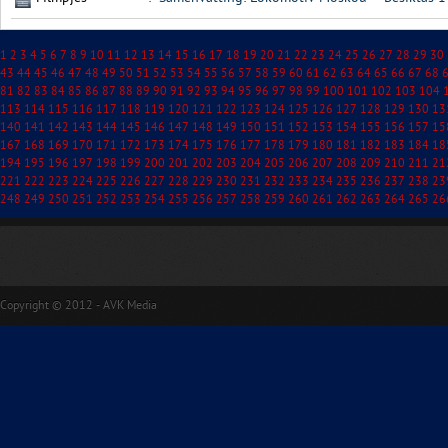
1
2
3
4
5
6
7
8
9
10
11
12
13
14
15
16
17
18
19
20
21
22
23
24
25
26
27
28
29
30
43
44
45
46
47
48
49
50
51
52
53
54
55
56
57
58
59
60
61
62
63
64
65
66
67
68
81
82
83
84
85
86
87
88
89
90
91
92
93
94
95
96
97
98
99
100
101
102
103
104
113
114
115
116
117
118
119
120
121
122
123
124
125
126
127
128
129
130
13
140
141
142
143
144
145
146
147
148
149
150
151
152
153
154
155
156
157
15
167
168
169
170
171
172
173
174
175
176
177
178
179
180
181
182
183
184
18
194
195
196
197
198
199
200
201
202
203
204
205
206
207
208
209
210
211
21
221
222
223
224
225
226
227
228
229
230
231
232
233
234
235
236
237
238
23
248
249
250
251
252
253
254
255
256
257
258
259
260
261
262
263
264
265
26
Copyright © 2012 - AVK Media