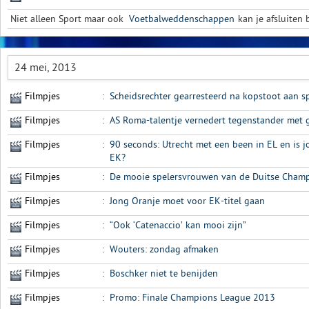
Niet alleen Sport maar ook
Voetbalweddenschappen
kan je afsluiten b
24 mei, 2013
Filmpjes
:
Scheidsrechter gearresteerd na kopstoot aan s
Filmpjes
:
AS Roma-talentje vernedert tegenstander met 
Filmpjes
:
90 seconds: Utrecht met een been in EL en is j
EK?
Filmpjes
:
De mooie spelersvrouwen van de Duitse Champ
Filmpjes
:
Jong Oranje moet voor EK-titel gaan
Filmpjes
:
“Ook ‘Catenaccio’ kan mooi zijn”
Filmpjes
:
Wouters: zondag afmaken
Filmpjes
:
Boschker niet te benijden
Filmpjes
:
Promo: Finale Champions League 2013