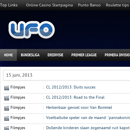
Top Links:
Online Casino Startpagina
Punto Banco
Roulette tips
HOME
BUNDESLIGA
EREDIVISIE
PREMIER LEAGUE
PRIMERA DIVISI
15 juni, 2013
Filmpjes
:
CL 2012/2013: Duits succes
Filmpjes
:
CL 2012/2013: Road to the Final
Filmpjes
:
Herkenbaar gevoel voor Van Bommel
Filmpjes
:
Voetbaltube speler van de maand: ‘pannakoni
Filmpjes
:
Dollende kinderen slaan zogenaamd ruit kapot