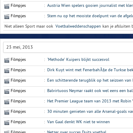
Filmpjes
:
Austria Wien spelers gooien journalist met kler
Filmpjes
:
Stem nu op het mooiste doelpunt van de afge
Niet alleen Sport maar ook
Voetbalweddenschappen
kan je afsluiten b
23 mei, 2013
Filmpjes
:
‘Methode’ Kuipers blijkt succesvol
Filmpjes
:
Dirk Kuyt wint met FenerbahÃ§e de Turkse be
Filmpjes
:
Een schitterende terugblik op het seizoen van
Filmpjes
:
Balvirtuoos Neymar raakt ook wel eens een bal
Filmpjes
:
Het Premier League team van 2013 met Robin 
Filmpjes
:
30 minuten genieten van alle Arsenal-goals v
Filmpjes
:
Van Gaal denkt WK niet te winnen
Filmpjes
:
Netzer over succes Duits voetbal