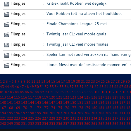
Filmpjes
:
Kritiek raakt Robben wel degelijk
Filmpjes
:
Voor Robben telt nu alleen het hoofddoel
Filmpjes
:
Finale Champions League: 25 mei
Filmpjes
:
Twintig jaar CL: veel mooie goals
Filmpjes
:
Twintig jaar CL: veel mooie finales
Filmpjes
:
Speler kan met rood vertrekken na ‘hand van 
Filmpjes
:
Lionel Messi over de ‘beslissende momenten’ in
1
2
3
4
5
6
7
8
9
10
11
12
13
14
15
16
17
18
19
20
21
22
23
24
25
26
27
28
29
30
43
44
45
46
47
48
49
50
51
52
53
54
55
56
57
58
59
60
61
62
63
64
65
66
67
68
81
82
83
84
85
86
87
88
89
90
91
92
93
94
95
96
97
98
99
100
101
102
103
104
113
114
115
116
117
118
119
120
121
122
123
124
125
126
127
128
129
130
13
140
141
142
143
144
145
146
147
148
149
150
151
152
153
154
155
156
157
15
167
168
169
170
171
172
173
174
175
176
177
178
179
180
181
182
183
184
18
194
195
196
197
198
199
200
201
202
203
204
205
206
207
208
209
210
211
21
221
222
223
224
225
226
227
228
229
230
231
232
233
234
235
236
237
238
23
248
249
250
251
252
253
254
255
256
257
258
259
260
261
262
263
264
265
26