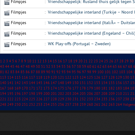
Filmpjes
:
Vriendschappelijk: Rusland thuis gelijk tegen 
Filmpjes
:
Vriendschappelijke interland (Turkije – Noord 
Filmpjes
:
Vriendschappelijke interland (ItaliÃ« – Duitsla
Filmpjes
:
Vriendschappelijke interland (Engeland – Chili
Filmpjes
:
WK Play-offs (Portugal – Zweden)
1
2
3
4
5
6
7
8
9
10
11
12
13
14
15
16
17
18
19
20
21
22
23
24
25
26
27
28
29
30
43
44
45
46
47
48
49
50
51
52
53
54
55
56
57
58
59
60
61
62
63
64
65
66
67
68
81
82
83
84
85
86
87
88
89
90
91
92
93
94
95
96
97
98
99
100
101
102
103
104
113
114
115
116
117
118
119
120
121
122
123
124
125
126
127
128
129
130
13
140
141
142
143
144
145
146
147
148
149
150
151
152
153
154
155
156
157
15
167
168
169
170
171
172
173
174
175
176
177
178
179
180
181
182
183
184
18
194
195
196
197
198
199
200
201
202
203
204
205
206
207
208
209
210
211
21
221
222
223
224
225
226
227
228
229
230
231
232
233
234
235
236
237
238
23
248
249
250
251
252
253
254
255
256
257
258
259
260
261
262
263
264
Volgen