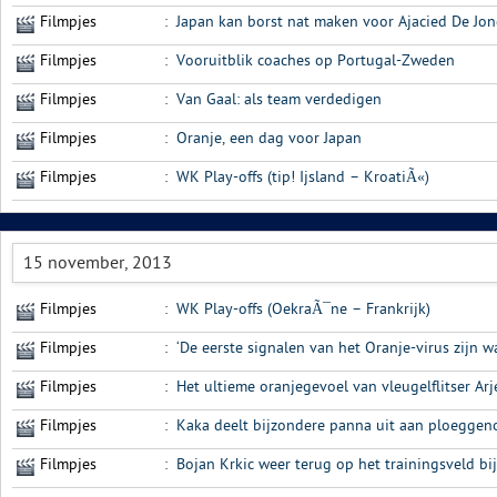
Filmpjes
:
Japan kan borst nat maken voor Ajacied De Jo
Filmpjes
:
Vooruitblik coaches op Portugal-Zweden
Filmpjes
:
Van Gaal: als team verdedigen
Filmpjes
:
Oranje, een dag voor Japan
Filmpjes
:
WK Play-offs (tip! Ijsland – KroatiÃ«)
15 november, 2013
Filmpjes
:
WK Play-offs (OekraÃ¯ne – Frankrijk)
Filmpjes
:
‘De eerste signalen van het Oranje-virus zijn
Filmpjes
:
Het ultieme oranjegevoel van vleugelflitser A
Filmpjes
:
Kaka deelt bijzondere panna uit aan ploeggen
Filmpjes
:
Bojan Krkic weer terug op het trainingsveld bij