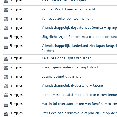
Filmpjes
:
Vlaar: we werden overlopen
Filmpjes
:
Van der Vaart: tweede helft slecht
Filmpjes
:
Van Gaal: zeker een leermoment
Filmpjes
:
Vriendschappelijk (Equatoriaal Guinea – Spanj
Filmpjes
:
Uitgelicht: Arjen Robben maakt prachtdoelpun
Filmpjes
:
Vriendschappelijk: Nederland ziet Japan langs
Robben
Filmpjes
:
Keisuke Honda, spits van Japan
Filmpjes
:
Kovac: geen onderschatting IJsland
Filmpjes
:
Bouma beëindigt carrière
Filmpjes
:
Vriendschappelijk (Nederland – Japan)
Filmpjes
:
Lionel Messi plaatst mooie foto in nieuw tenu
Filmpjes
:
Martin Jol over aantrekken van RenÃ© Meulen
Filmpjes
:
Petr Cech haalt risicovolle capriolen uit op de 