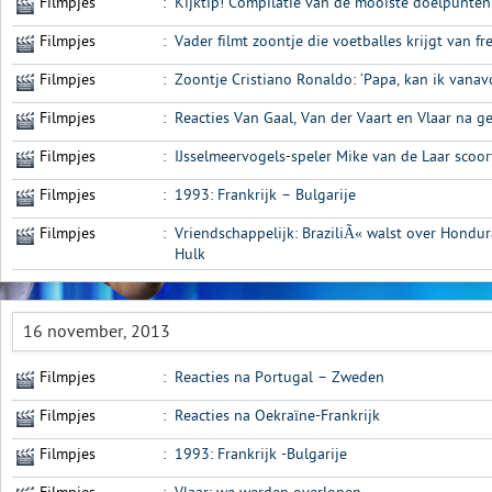
Filmpjes
:
Kijktip! Compilatie van de mooiste doelpunten
Filmpjes
:
Vader filmt zoontje die voetballes krijgt van fr
Filmpjes
:
Zoontje Cristiano Ronaldo: ‘Papa, kan ik vanav
Filmpjes
:
Reacties Van Gaal, Van der Vaart en Vlaar na ge
Filmpjes
:
IJsselmeervogels-speler Mike van de Laar scoor
Filmpjes
:
1993: Frankrijk – Bulgarije
Filmpjes
:
Vriendschappelijk: BraziliÃ« walst over Hondu
Hulk
16 november, 2013
Filmpjes
:
Reacties na Portugal – Zweden
Filmpjes
:
Reacties na Oekraïne-Frankrijk
Filmpjes
:
1993: Frankrijk -Bulgarije