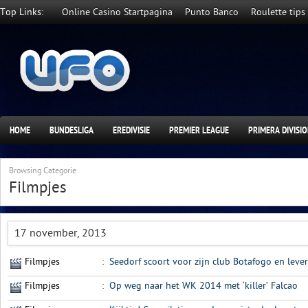
Top Links:
Online Casino Startpagina
Punto Banco
Roulette tips
HOME
BUNDESLIGA
EREDIVISIE
PREMIER LEAGUE
PRIMERA DIVISI
Browsing Categorie
Filmpjes
17 november, 2013
Filmpjes
:
Seedorf scoort voor zijn club Botafogo en lever
Filmpjes
:
Op weg naar het WK 2014 met ‘killer’ Falcao