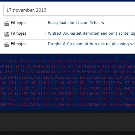
17 november, 2013
Filmpjes
:
Basisplaats lonkt voor Schaars
Filmpjes
:
Wilfred Bouma zet definitief een punt achter zi
Filmpjes
:
Drogba & Co gaan uit hun dak na plaatsing v
1
2
3
4
5
6
7
8
9
10
11
12
13
14
15
16
17
18
19
20
21
22
23
24
25
26
27
28
29
30
43
44
45
46
47
48
49
50
51
52
53
54
55
56
57
58
59
60
61
62
63
64
65
66
67
68
81
82
83
84
85
86
87
88
89
90
91
92
93
94
95
96
97
98
99
100
101
102
103
104
113
114
115
116
117
118
119
120
121
122
123
124
125
126
127
128
129
130
13
140
141
142
143
144
145
146
147
148
149
150
151
152
153
154
155
156
157
15
167
168
169
170
171
172
173
174
175
176
177
178
179
180
181
182
183
184
18
194
195
196
197
198
199
200
201
202
203
204
205
206
207
208
209
210
211
21
221
222
223
224
225
226
227
228
229
230
231
232
233
234
235
236
237
238
23
248
249
250
251
252
253
254
255
256
257
258
259
260
261
262
263
264
Volgen