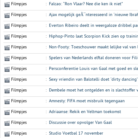
Filmpjes
:
Falcao: “Ron Vlaar? Nee die ken ik niet”
Filmpjes
:
Ajax mogelijk geÃ¯nteresseerd in ‘nieuwe Ibra
Filmpjes
:
Everton Ribeiro deelt in weergaloze dribbel p
Filmpjes
:
Hiphop-Pinto laat Scorpion Kick zien op train
Filmpjes
:
Non-Footy: Toeschouwer maakt lelijke val van 
Filmpjes
:
Spelers van Nederlands elftal doneren voor Fil
Filmpjes
:
Persconferentie Louis van Gaal met goed en sl
Filmpjes
:
Sexy vriendin van Balotelli doet ‘dirty dancing’
Filmpjes
:
Dembele moet het ontgelden en is slachtoffer 
Filmpjes
:
Amnesty: FIFA moet misbruik tegengaan
Filmpjes
:
Adriaanse: Rekik en Veltman toekomst
Filmpjes
:
Discussie over opvolger Van Gaal
Filmpjes
:
Studio Voetbal 17 november