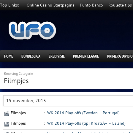
Top Links:
Online Casino Startpagina
Punto Banco
Roulette tips
HOME
BUNDESLIGA
EREDIVISIE
PREMIER LEAGUE
PRIMERA DIVISI
Browsing Categorie
Filmpjes
19 november, 2013
Filmpjes
:
WK 2014 Play-offs (Zweden – Portugal)
Filmpjes
:
WK 2014 Play-offs (tip! KroatiÃ« – IJsland)