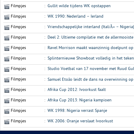
Filmpjes
:
Gullit wilde tijdens WK opstappen
Filmpjes
:
WK 1990: Nederland – Ierland
Filmpjes
:
Vriendschappelijke interland (ItaliÃ« – Nigeria
Filmpjes
:
Deel 2: Ultieme compilatie met de allermooiste
Filmpjes
:
Ravel Morrison maakt waanzinnig doelpunt op
Filmpjes
:
Splinternieuwe Showboat volledig in het teke
Filmpjes
:
Studio Voetbal van 17 november met Ruud Gull
Filmpjes
:
Samuel Etoâo leidt de dans na overwinning o
Filmpjes
:
Afrika Cup 2012: Ivoorkust faalt
Filmpjes
:
Afrika Cup 2013: Nigeria kampioen
Filmpjes
:
WK 1998: Nigeria verrast Spanje
Filmpjes
:
WK 2006: Oranje verslaat Ivoorkust