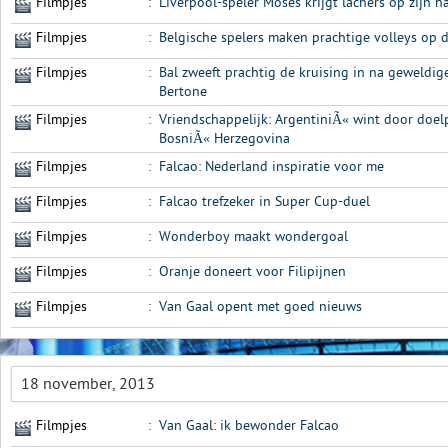
Filmpjes
:
Liverpool-speler Moses krijgt lachers op zijn h
Filmpjes
:
Belgische spelers maken prachtige volleys op d
Filmpjes
:
Bal zweeft prachtig de kruising in na geweldi
Bertone
Filmpjes
:
Vriendschappelijk: ArgentiniÃ« wint door do
BosniÃ« Herzegovina
Filmpjes
:
Falcao: Nederland inspiratie voor me
Filmpjes
:
Falcao trefzeker in Super Cup-duel
Filmpjes
:
Wonderboy maakt wondergoal
Filmpjes
:
Oranje doneert voor Filipijnen
Filmpjes
:
Van Gaal opent met goed nieuws
18 november, 2013
Filmpjes
:
Van Gaal: ik bewonder Falcao