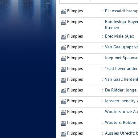
Filmpjes
:
PL: Assaidi bren
Filmpjes
:
Bundesliga: Bay
Bremen
Filmpjes
:
Eredivisie (Ajax
Filmpjes
:
Van Gaal grapt v
Filmpjes
:
Joep met Spaanse
Filmpjes
:
“Had liever ande
Filmpjes
:
Van Gaal: herde
Filmpjes
:
De Ridder: jonge
Filmpjes
:
Janssen: penalty
Filmpjes
:
Wouters: onze Aus
Filmpjes
:
Wouters: Robbin 
Filmpjes
:
Aussies Utrecht: 