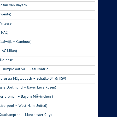
vic fan van Bayern
Twente)
 Vitesse)
– NAC)
Waalwijk – Cambuur)
– AC Milan)
 Udinese
! Olimpic Xativa – Real Madrid)
Borussia Mâgladbach – Schalke 04 & HSV)
ssia Dortmund – Bayer Leverkusen)
der Bremen – Bayern MÃ¼nchen )
Liverpool – West Ham United)
Southampton – Manchester City)