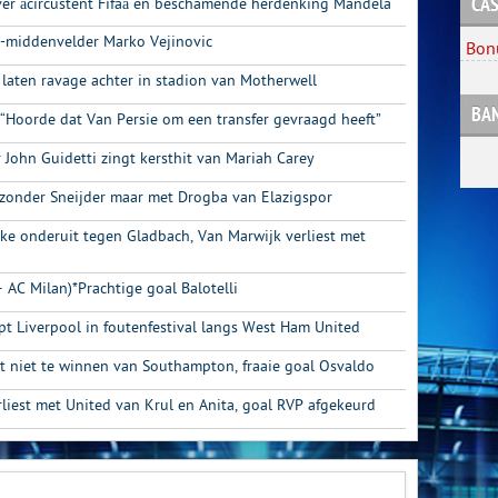
CAS
er âcircustent Fifaâ en beschamende herdenking Mandela
se-middenvelder Marko Vejinovic
Bon
 laten ravage achter in stadion van Motherwell
BA
“Hoorde dat Van Persie om een transfer gevraagd heeft”
John Guidetti zingt kersthit van Mariah Carey
 zonder Sneijder maar met Drogba van Elazigspor
lke onderuit tegen Gladbach, Van Marwijk verliest met
– AC Milan)*Prachtige goal Balotelli
lpt Liverpool in foutenfestival langs West Ham United
et niet te winnen van Southampton, fraaie goal Osvaldo
rliest met United van Krul en Anita, goal RVP afgekeurd