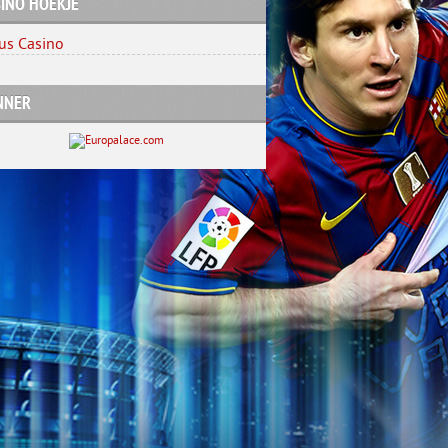
INO HOEKJE
us Casino
NNER