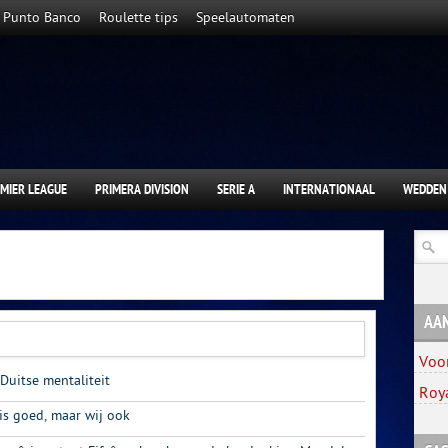
Punto Banco
Roulette tips
Speelautomaten
MIER LEAGUE
PRIMERA DIVISION
SERIE A
INTERNATIONAAL
WEDDEN
AA
Voo
 Duitse mentaliteit
Roy
is goed, maar wij ook