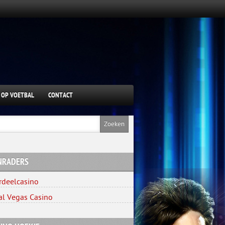
 OP VOETBAL
CONTACT
NRADERS
rdeelcasino
al Vegas Casino