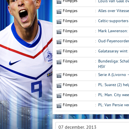
Filmpjes
:
Louis van Gaal ov
Filmpjes
:
Alles over Vites
Filmpjes
:
Celtic-supporters
Filmpjes
:
Mark Lawrenson: 
Filmpjes
:
Oud-Feyenoorder 
Filmpjes
:
Galatasaray wint
Filmpjes
:
Bundesliga: Scha
HSV
Filmpjes
:
Serie A (Livorno 
Filmpjes
:
PL: Suarez (2) he
Filmpjes
:
PL: Man. City we
Filmpjes
:
PL: Van Persie ve
07 december, 2013