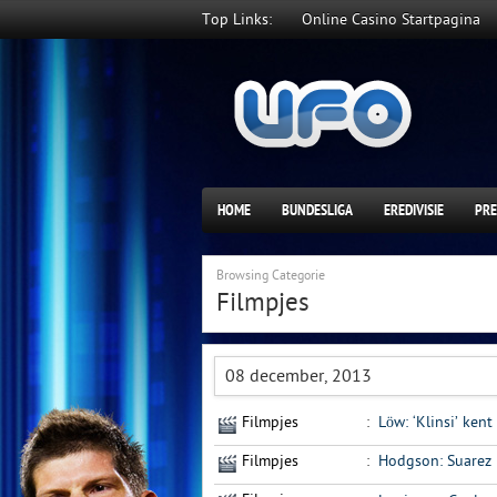
Top Links:
Online Casino Startpagina
HOME
BUNDESLIGA
EREDIVISIE
PRE
Browsing Categorie
Filmpjes
08 december, 2013
Filmpjes
:
Löw: ‘Klinsi’ kent
Filmpjes
:
Hodgson: Suarez 