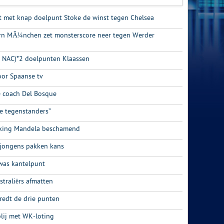
gt met knap doelpunt Stoke de winst tegen Chelsea
ern MÃ¼nchen zet monsterscore neer tegen Werder
 – NAC)*2 doelpunten Klaassen
oor Spaanse tv
 coach Del Bosque
re tegenstanders”
nking Mandela beschamend
 jongens pakken kans
 was kantelpunt
traliërs afmatten
redt de drie punten
blij met WK-loting