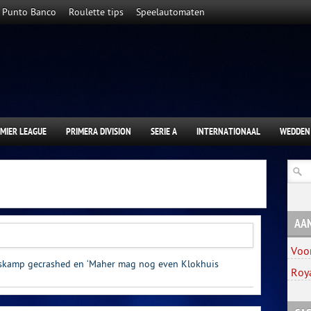
Punto Banco
Roulette tips
Speelautomaten
MIER LEAGUE
PRIMERA DIVISION
SERIE A
INTERNATIONAAL
WEDDEN
AA
Voo
oskamp gecrashed en ‘Maher mag nog even Klokhuis
Roy