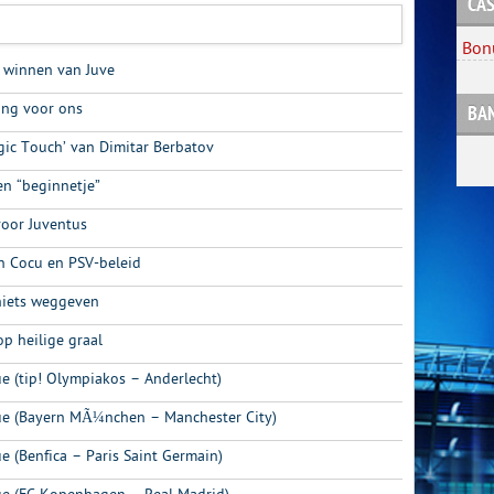
CAS
Bon
 winnen van Juve
ang voor ons
BA
gic Touch’ van Dimitar Berbatov
een “beginnetje”
voor Juventus
in Cocu en PSV-beleid
niets weggeven
op heilige graal
 (tip! Olympiakos – Anderlecht)
e (Bayern MÃ¼nchen – Manchester City)
 (Benfica – Paris Saint Germain)