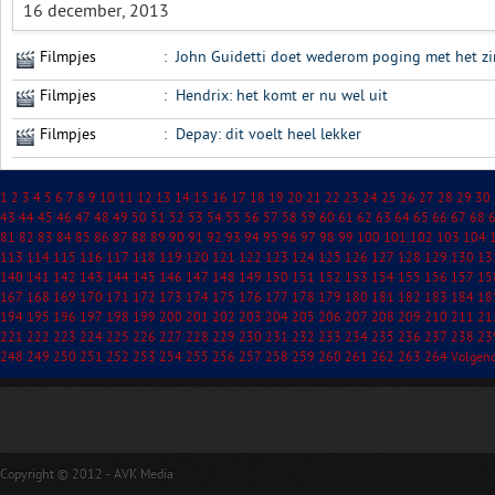
16 december, 2013
Filmpjes
:
John Guidetti doet wederom poging met het zi
Filmpjes
:
Hendrix: het komt er nu wel uit
Filmpjes
:
Depay: dit voelt heel lekker
1
2
3
4
5
6
7
8
9
10
11
12
13
14
15
16
17
18
19
20
21
22
23
24
25
26
27
28
29
30
43
44
45
46
47
48
49
50
51
52
53
54
55
56
57
58
59
60
61
62
63
64
65
66
67
68
81
82
83
84
85
86
87
88
89
90
91
92
93
94
95
96
97
98
99
100
101
102
103
104
113
114
115
116
117
118
119
120
121
122
123
124
125
126
127
128
129
130
13
140
141
142
143
144
145
146
147
148
149
150
151
152
153
154
155
156
157
15
167
168
169
170
171
172
173
174
175
176
177
178
179
180
181
182
183
184
18
194
195
196
197
198
199
200
201
202
203
204
205
206
207
208
209
210
211
21
221
222
223
224
225
226
227
228
229
230
231
232
233
234
235
236
237
238
23
248
249
250
251
252
253
254
255
256
257
258
259
260
261
262
263
264
Volgen
Copyright © 2012 - AVK Media