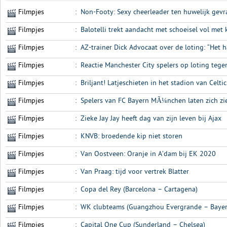
Filmpjes
:
Non-Footy: Sexy cheerleader ten huwelijk gevr
Filmpjes
:
Balotelli trekt aandacht met schoeisel vol met 
Filmpjes
:
AZ-trainer Dick Advocaat over de loting: “Het 
Filmpjes
:
Reactie Manchester City spelers op loting tege
Filmpjes
:
Briljant! Latjeschieten in het stadion van Celtic
Filmpjes
:
Spelers van FC Bayern MÃ¼nchen laten zich zi
Filmpjes
:
Zieke Jay Jay heeft dag van zijn leven bij Ajax
Filmpjes
:
KNVB: broedende kip niet storen
Filmpjes
:
Van Oostveen: Oranje in A’dam bij EK 2020
Filmpjes
:
Van Praag: tijd voor vertrek Blatter
Filmpjes
:
Copa del Rey (Barcelona – Cartagena)
Filmpjes
:
WK clubteams (Guangzhou Evergrande – Bay
Filmpjes
:
Capital One Cup (Sunderland – Chelsea)