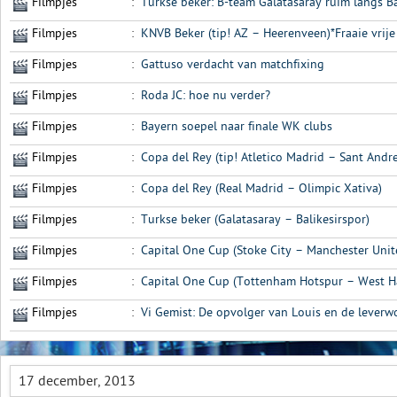
Filmpjes
:
Turkse beker: B-team Galatasaray ruim langs Ba
Filmpjes
:
KNVB Beker (tip! AZ – Heerenveen)*Fraaie vrije
Filmpjes
:
Gattuso verdacht van matchfixing
Filmpjes
:
Roda JC: hoe nu verder?
Filmpjes
:
Bayern soepel naar finale WK clubs
Filmpjes
:
Copa del Rey (tip! Atletico Madrid – Sant Andr
Filmpjes
:
Copa del Rey (Real Madrid – Olimpic Xativa)
Filmpjes
:
Turkse beker (Galatasaray – Balikesirspor)
Filmpjes
:
Capital One Cup (Stoke City – Manchester Unit
Filmpjes
:
Capital One Cup (Tottenham Hotspur – West H
Filmpjes
:
Vi Gemist: De opvolger van Louis en de lever
17 december, 2013