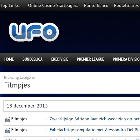
Top Links:
Online Casino Startpagina
Punto Banco
Roulette tips
HOME
BUNDESLIGA
EREDIVISIE
PREMIER LEAGUE
PRIMERA DIVISI
Browsing Categorie
Filmpjes
18 december, 2013
Filmpjes
:
Zwaarlijvige Adriano laat zich weer zien op het
Filmpjes
:
Fabelachtige compilatie met Alessandro Del Pie