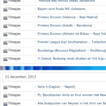
Filmpjes
:
“Mooiste was minuut twaalf, fantastisch”
Filmpjes
:
Bayern wint finale WK clubteams
Filmpjes
:
Primera Division (Valencia – Real Madrid)
Filmpjes
:
Primera Division (Getafe – Barcelona)
Filmpjes
:
Primera Division (Athletic de Bilbao – Rayo Val
Filmpjes
:
Premier League (tip! Southampton – Tottenha
Filmpjes
:
Bundesliga (Borussia Mâgladbach – Wolfsburg)
Filmpjes
:
Vi Gemist: Boskamp moet afvallen en V/d Gijp
21 december, 2013
Filmpjes
:
Serie A (Cagliari – Napoli)
Filmpjes
:
PL: Basisklanten Anita en Krul winnen met Newca
Filmpjes
:
Alle doelpunten van Neymar in het shirt van B