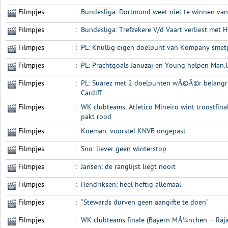
Filmpjes
:
Bundesliga: Dortmund weet niet te winnen van
Filmpjes
:
Bundesliga: Trefzekere V/d Vaart verliest met 
Filmpjes
:
PL: Knullig eigen doelpunt van Kompany smetj
Filmpjes
:
PL: Prachtgoals Januzaj en Young helpen Man
Filmpjes
:
PL: Suarez met 2 doelpunten wÃ©Ã©r belangri
Cardiff
Filmpjes
:
WK clubteams: Atletico Mineiro wint troostfina
pakt rood
Filmpjes
:
Koeman: voorstel KNVB ongepast
Filmpjes
:
Sno: liever geen winterstop
Filmpjes
:
Jansen: de ranglijst liegt nooit
Filmpjes
:
Hendriksen: heel heftig allemaal
Filmpjes
:
“Stewards durven geen aangifte te doen”
Filmpjes
:
WK clubteams finale (Bayern MÃ¼nchen – Raja