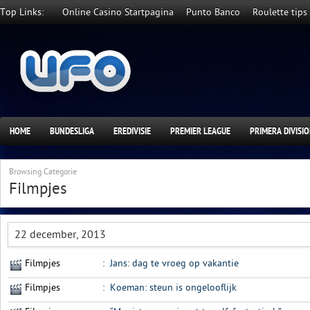
Top Links:
Online Casino Startpagina
Punto Banco
Roulette tips
HOME
BUNDESLIGA
EREDIVISIE
PREMIER LEAGUE
PRIMERA DIVISI
Browsing Categorie
Filmpjes
22 december, 2013
Filmpjes
:
Jans: dag te vroeg op vakantie
Filmpjes
:
Koeman: steun is ongelooflijk