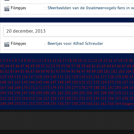
Filmpjes
:
Sfeerbeelden van de IJsselmeervogels-fans in w
20 december, 2013
Filmpjes
:
Beertjes voor Alfred Schreuder
1
2
3
4
5
6
7
8
9
10
11
12
13
14
15
16
17
18
19
20
21
22
23
24
25
26
27
28
29
30
43
44
45
46
47
48
49
50
51
52
53
54
55
56
57
58
59
60
61
62
63
64
65
66
67
68
81
82
83
84
85
86
87
88
89
90
91
92
93
94
95
96
97
98
99
100
101
102
103
104
113
114
115
116
117
118
119
120
121
122
123
124
125
126
127
128
129
130
13
140
141
142
143
144
145
146
147
148
149
150
151
152
153
154
155
156
157
15
167
168
169
170
171
172
173
174
175
176
177
178
179
180
181
182
183
184
18
194
195
196
197
198
199
200
201
202
203
204
205
206
207
208
209
210
211
21
221
222
223
224
225
226
227
228
229
230
231
232
233
234
235
236
237
238
23
248
249
250
251
252
253
254
255
256
257
258
259
260
261
262
263
264
Volgen