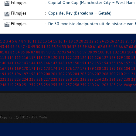
Filmpjes
:
Capital One Cup (Manchester City – West Ham 
Filmpjes
:
Copa del Rey (Barcelona – Getafe)
Filmpjes
:
De 50 mooiste doelpunten uit de historie van 
1
2
3
4
5
6
7
8
9
10
11
12
13
14
15
16
17
18
19
20
21
22
23
24
25
26
27
28
29
30
43
44
45
46
47
48
49
50
51
52
53
54
55
56
57
58
59
60
61
62
63
64
65
66
67
68
81
82
83
84
85
86
87
88
89
90
91
92
93
94
95
96
97
98
99
100
101
102
103
104
113
114
115
116
117
118
119
120
121
122
123
124
125
126
127
128
129
130
13
140
141
142
143
144
145
146
147
148
149
150
151
152
153
154
155
156
157
15
167
168
169
170
171
172
173
174
175
176
177
178
179
180
181
182
183
184
18
194
195
196
197
198
199
200
201
202
203
204
205
206
207
208
209
210
211
21
221
222
223
224
225
226
227
228
229
230
231
232
233
234
235
236
237
238
23
248
249
250
251
252
253
254
255
256
257
258
259
260
261
262
263
264
Volgen
Copyright © 2012 - AVK Media