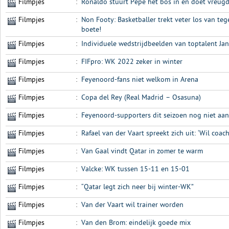
Filmpjes
:
Ronaldo stuurt Pepe het bos in en doet vreug
Filmpjes
:
Non Footy: Basketballer trekt veter los van te
boete!
Filmpjes
:
Individuele wedstrijdbeelden van toptalent Ja
Filmpjes
:
FIFpro: WK 2022 zeker in winter
Filmpjes
:
Feyenoord-fans niet welkom in Arena
Filmpjes
:
Copa del Rey (Real Madrid – Osasuna)
Filmpjes
:
Feyenoord-supporters dit seizoen nog niet aa
Filmpjes
:
Rafael van der Vaart spreekt zich uit: ‘Wil coac
Filmpjes
:
Van Gaal vindt Qatar in zomer te warm
Filmpjes
:
Valcke: WK tussen 15-11 en 15-01
Filmpjes
:
“Qatar legt zich neer bij winter-WK”
Filmpjes
:
Van der Vaart wil trainer worden
Filmpjes
:
Van den Brom: eindelijk goede mix