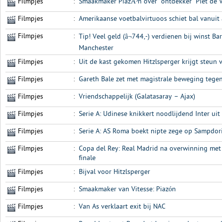
Filmpjes
:
Smaakmaker PiazÃ³n over `ontdekker` Piet de V
Filmpjes
:
Amerikaanse voetbalvirtuoos schiet bal vanuit 
Filmpjes
:
Tip! Veel geld (â¬744,-) verdienen bij winst Ba
Manchester
Filmpjes
:
Uit de kast gekomen Hitzlsperger krijgt steun
Filmpjes
:
Gareth Bale zet met magistrale beweging tegen
Filmpjes
:
Vriendschappelijk (Galatasaray – Ajax)
Filmpjes
:
Serie A: Udinese knikkert noodlijdend Inter uit
Filmpjes
:
Serie A: AS Roma boekt nipte zege op Sampdor
Filmpjes
:
Copa del Rey: Real Madrid na overwinning me
finale
Filmpjes
:
Bijval voor Hitzlsperger
Filmpjes
:
Smaakmaker van Vitesse: Piazón
Filmpjes
:
Van As verklaart exit bij NAC