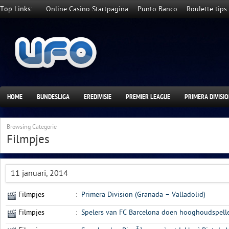
Top Links:
Online Casino Startpagina
Punto Banco
Roulette tips
HOME
BUNDESLIGA
EREDIVISIE
PREMIER LEAGUE
PRIMERA DIVISI
Browsing Categorie
Filmpjes
11 januari, 2014
Filmpjes
:
Primera Division (Granada – Valladolid)
Filmpjes
:
Spelers van FC Barcelona doen hooghoudspelle