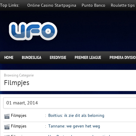
Top Links:
Online Casino Startpagina
Punto Banco
Roulette tips
HOME
BUNDESLIGA
EREDIVISIE
PREMIER LEAGUE
PRIMERA DIVISI
Browsing Categorie
Filmpjes
01 maart, 2014
Filmpjes
:
Boëtius: ik zie dit als beloning
Filmpjes
:
Tannane: we geven het weg