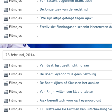
Filmpjes
:
Van Basten: begonnen dramatisch
Filmpjes
:
De Jonge: ziek van de wedstrijd
Filmpjes
:
“We zijn altijd getergd tegen Ajax”
Filmpjes
:
Eredivisie: Finnbogason schenkt Heerenveen d
Filmpjes
:
28 februari, 2014
Filmpjes
:
Van Gaal: lijst geeft richting aan
Filmpjes
:
De Boer: Feyenoord is geen Salzburg
Filmpjes
:
De Boer: kijken of Klaassen het aankan
Filmpjes
:
Van Rhijn: willen een klap uitdelen
Filmpjes
:
Ajax bereidt zich voor op Feyenoord-uit
Filmpjes
:
EL: Trefzekere De Guzman kan uitschakeling 