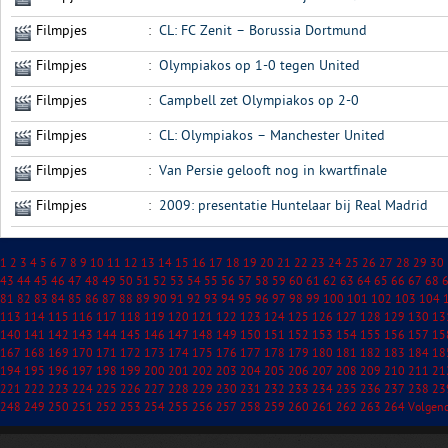
Filmpjes
:
CL: FC Zenit – Borussia Dortmund
Filmpjes
:
Olympiakos op 1-0 tegen United
Filmpjes
:
Campbell zet Olympiakos op 2-0
Filmpjes
:
CL: Olympiakos – Manchester United
Filmpjes
:
Van Persie gelooft nog in kwartfinale
Filmpjes
:
2009: presentatie Huntelaar bij Real Madrid
1
2
3
4
5
6
7
8
9
10
11
12
13
14
15
16
17
18
19
20
21
22
23
24
25
26
27
28
29
30
43
44
45
46
47
48
49
50
51
52
53
54
55
56
57
58
59
60
61
62
63
64
65
66
67
68
81
82
83
84
85
86
87
88
89
90
91
92
93
94
95
96
97
98
99
100
101
102
103
104
113
114
115
116
117
118
119
120
121
122
123
124
125
126
127
128
129
130
13
140
141
142
143
144
145
146
147
148
149
150
151
152
153
154
155
156
157
15
167
168
169
170
171
172
173
174
175
176
177
178
179
180
181
182
183
184
18
194
195
196
197
198
199
200
201
202
203
204
205
206
207
208
209
210
211
21
221
222
223
224
225
226
227
228
229
230
231
232
233
234
235
236
237
238
23
248
249
250
251
252
253
254
255
256
257
258
259
260
261
262
263
264
Volgen