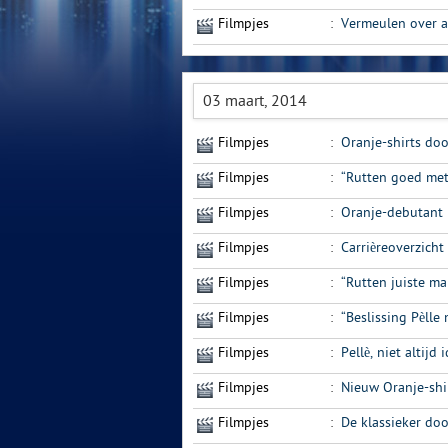
Filmpjes
:
Vermeulen over a
03 maart, 2014
Filmpjes
:
Oranje-shirts doo
Filmpjes
:
“Rutten goed met
Filmpjes
:
Oranje-debutant 
Filmpjes
:
Carrièreoverzicht
Filmpjes
:
“Rutten juiste m
Filmpjes
:
“Beslissing Pèlle 
Filmpjes
:
Pellè, niet altij
Filmpjes
:
Nieuw Oranje-shi
Filmpjes
:
De klassieker doo