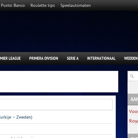
Punto Banco
Roulette tips
Speelautomaten
MIER LEAGUE
PRIMERA DIVISION
SERIE A
INTERNATIONAAL
WEDDEN
AA
Voo
Turkije – Zweden)
Roy