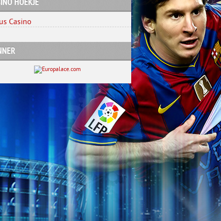
INO HOEKJE
us Casino
NNER