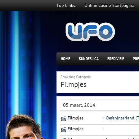
Top Links:
Online Casino Startpagina
HOME
BUNDESLIGA
EREDIVISIE
PRE
Browsing Categorie
Filmpjes
05 maart, 2014
Filmpjes
:
Oefeninterland (
Filmpjes
: