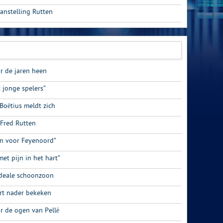
anstelling Rutten
r de jaren heen
 jonge spelers”
Boëtius meldt zich
 Fred Rutten
an voor Feyenoord”
met pijn in het hart”
d ideale schoonzoon
rt nader bekeken
r de ogen van Pellè