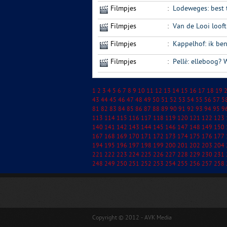
Filmpjes
:
Lodeweges: best 
Filmpjes
:
Van de Looi looft
Filmpjes
:
Kappelhof: ik be
Filmpjes
:
Pellè: elleboog? 
1
2
3
4
5
6
7
8
9
10
11
12
13
14
15
16
17
18
19
43
44
45
46
47
48
49
50
51
52
53
54
55
56
57
5
81
82
83
84
85
86
87
88
89
90
91
92
93
94
95
9
113
114
115
116
117
118
119
120
121
122
123
140
141
142
143
144
145
146
147
148
149
150
167
168
169
170
171
172
173
174
175
176
177
194
195
196
197
198
199
200
201
202
203
204
221
222
223
224
225
226
227
228
229
230
231
248
249
250
251
252
253
254
255
256
257
258
Copyright © 2012 - AVK Media