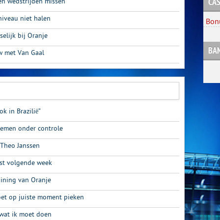
een wedstrijden missen
CAS
niveau niet halen
Bon
selijk bij Oranje
BA
ew met Van Gaal
k in Brazilië”
blemen onder controle
 Theo Janssen
fst volgende week
aining van Oranje
oet op juiste moment pieken
 wat ik moet doen