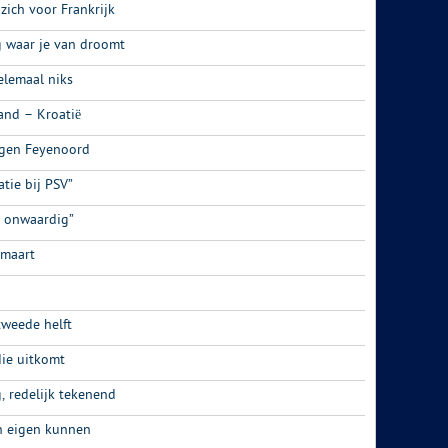
zich voor Frankrijk
 waar je van droomt
lemaal niks
and – Kroatië
egen Feyenoord
atie bij PSV”
r onwaardig”
 maart
tweede helft
ie uitkomt
 redelijk tekenend
in eigen kunnen