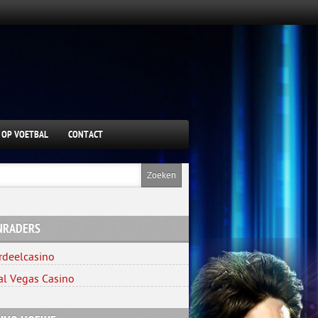
 OP VOETBAL
CONTACT
NRADERS
rdeelcasino
al Vegas Casino