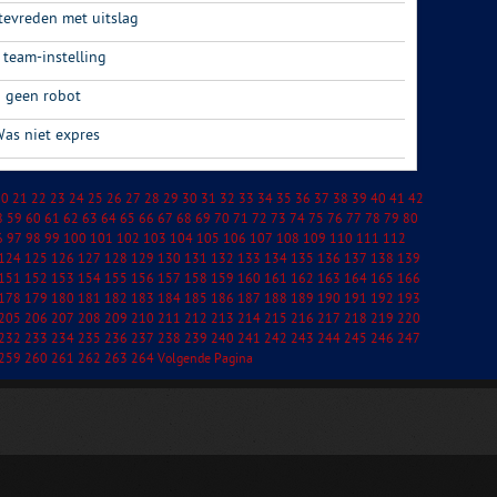
tevreden met uitslag
 team-instelling
n geen robot
Was niet expres
20
21
22
23
24
25
26
27
28
29
30
31
32
33
34
35
36
37
38
39
40
41
42
8
59
60
61
62
63
64
65
66
67
68
69
70
71
72
73
74
75
76
77
78
79
80
6
97
98
99
100
101
102
103
104
105
106
107
108
109
110
111
112
124
125
126
127
128
129
130
131
132
133
134
135
136
137
138
139
151
152
153
154
155
156
157
158
159
160
161
162
163
164
165
166
178
179
180
181
182
183
184
185
186
187
188
189
190
191
192
193
205
206
207
208
209
210
211
212
213
214
215
216
217
218
219
220
232
233
234
235
236
237
238
239
240
241
242
243
244
245
246
247
259
260
261
262
263
264
Volgende Pagina