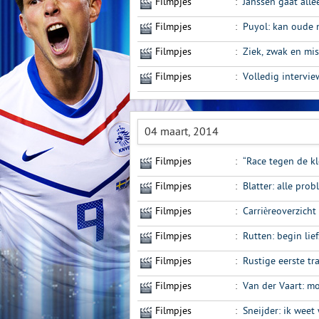
Filmpjes
:
Janssen gaat all
Filmpjes
:
Puyol: kan oude 
Filmpjes
:
Ziek, zwak en mis
Filmpjes
:
Volledig intervi
04 maart, 2014
Filmpjes
:
“Race tegen de klo
Filmpjes
:
Blatter: alle pro
Filmpjes
:
Carrièreoverzicht
Filmpjes
:
Rutten: begin lie
Filmpjes
:
Rustige eerste tr
Filmpjes
:
Van der Vaart: m
Filmpjes
:
Sneijder: ik weet