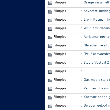
Filmpjes
:
Oranje verzamelt 
Filmpjes
:
Advocaat: middag
Filmpjes
:
Erwin Koeman: he
Filmpjes
:
WK 1998: Nederl
Filmpjes
:
Adriaanse: nee t
Filmpjes
:
“Belachelijke situ
Filmpjes
:
“Pellè aanvoerde
Filmpjes
:
Studio Voetbal 2
Filmpjes
:
Filmpjes
:
Oar: mooie start 
Filmpjes
:
Veltman: droom d
Filmpjes
:
Koeman: onnodig,
Filmpjes
:
De Boer: geloof 