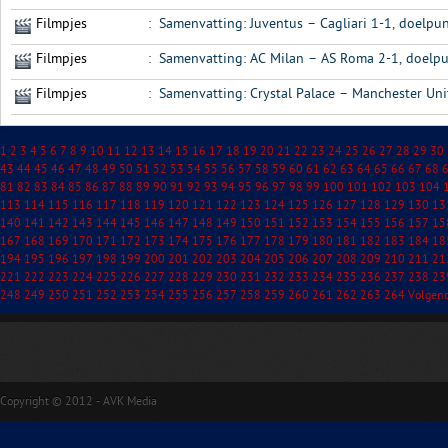
Filmpjes
:
Samenvatting: Juventus – Cagliari 1-1, doelpu
Filmpjes
:
Samenvatting: AC Milan – AS Roma 2-1, doelpu
Filmpjes
:
Samenvatting: Crystal Palace – Manchester Unit
1
2
3
4
5
6
7
8
9
10
11
12
13
14
15
16
17
18
19
20
21
22
23
24
25
26
27
28
29
30
43
44
45
46
47
48
49
50
51
52
53
54
55
56
57
58
59
60
61
62
63
64
65
66
67
68
81
82
83
84
85
86
87
88
89
90
91
92
93
94
95
96
97
98
99
100
101
102
103
104
113
114
115
116
117
118
119
120
121
122
123
124
125
126
127
128
129
130
13
140
141
142
143
144
145
146
147
148
149
150
151
152
153
154
155
156
157
15
167
168
169
170
171
172
173
174
175
176
177
178
179
180
181
182
183
184
18
194
195
196
197
198
199
200
201
202
203
204
205
206
207
208
209
210
211
21
221
222
223
224
225
226
227
228
229
230
231
232
233
234
235
236
237
238
23
248
249
250
251
252
253
254
255
256
257
258
259
260
261
262
263
264
Volgen
Copyright © 2012 - AVK Media