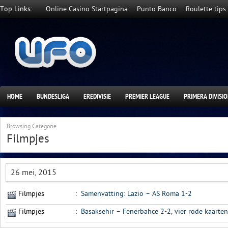
Top Links:
Online Casino Startpagina
Punto Banco
Roulette tips
HOME
BUNDESLIGA
EREDIVISIE
PREMIER LEAGUE
PRIMERA DIVISI
Browsing Categorie
Filmpjes
26 mei, 2015
Filmpjes
:
Samenvatting: Lazio – AS Roma 1-2
Filmpjes
:
Basaksehir – Fenerbahce 2-2, vier rode kaarten