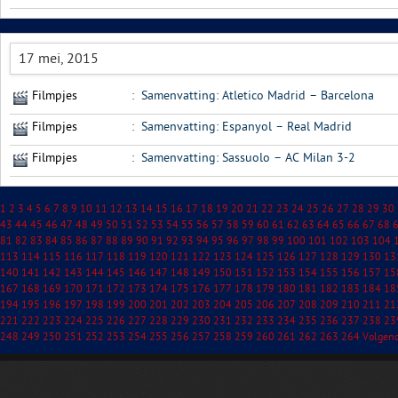
17 mei, 2015
Filmpjes
:
Samenvatting: Atletico Madrid – Barcelona
Filmpjes
:
Samenvatting: Espanyol – Real Madrid
Filmpjes
:
Samenvatting: Sassuolo – AC Milan 3-2
1
2
3
4
5
6
7
8
9
10
11
12
13
14
15
16
17
18
19
20
21
22
23
24
25
26
27
28
29
30
43
44
45
46
47
48
49
50
51
52
53
54
55
56
57
58
59
60
61
62
63
64
65
66
67
68
81
82
83
84
85
86
87
88
89
90
91
92
93
94
95
96
97
98
99
100
101
102
103
104
113
114
115
116
117
118
119
120
121
122
123
124
125
126
127
128
129
130
13
140
141
142
143
144
145
146
147
148
149
150
151
152
153
154
155
156
157
15
167
168
169
170
171
172
173
174
175
176
177
178
179
180
181
182
183
184
18
194
195
196
197
198
199
200
201
202
203
204
205
206
207
208
209
210
211
21
221
222
223
224
225
226
227
228
229
230
231
232
233
234
235
236
237
238
23
248
249
250
251
252
253
254
255
256
257
258
259
260
261
262
263
264
Volgen