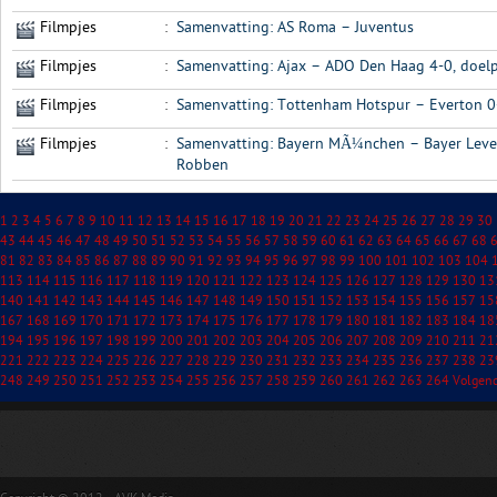
Filmpjes
:
Samenvatting: AS Roma – Juventus
Filmpjes
:
Samenvatting: Ajax – ADO Den Haag 4-0, doelp
Filmpjes
:
Samenvatting: Tottenham Hotspur – Everton 0
Filmpjes
:
Samenvatting: Bayern MÃ¼nchen – Bayer Leve
Robben
1
2
3
4
5
6
7
8
9
10
11
12
13
14
15
16
17
18
19
20
21
22
23
24
25
26
27
28
29
30
43
44
45
46
47
48
49
50
51
52
53
54
55
56
57
58
59
60
61
62
63
64
65
66
67
68
81
82
83
84
85
86
87
88
89
90
91
92
93
94
95
96
97
98
99
100
101
102
103
104
113
114
115
116
117
118
119
120
121
122
123
124
125
126
127
128
129
130
13
140
141
142
143
144
145
146
147
148
149
150
151
152
153
154
155
156
157
15
167
168
169
170
171
172
173
174
175
176
177
178
179
180
181
182
183
184
18
194
195
196
197
198
199
200
201
202
203
204
205
206
207
208
209
210
211
21
221
222
223
224
225
226
227
228
229
230
231
232
233
234
235
236
237
238
23
248
249
250
251
252
253
254
255
256
257
258
259
260
261
262
263
264
Volgen