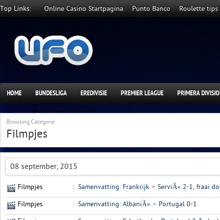
Top Links:
Online Casino Startpagina
Punto Banco
Roulette tips
HOME
BUNDESLIGA
EREDIVISIE
PREMIER LEAGUE
PRIMERA DIVISI
Browsing Categorie
Filmpjes
08 september, 2015
Filmpjes
:
Samenvatting: Frankrijk – ServiÃ« 2-1, fraai d
Filmpjes
:
Samenvatting: AlbaniÃ« – Portugal 0-1