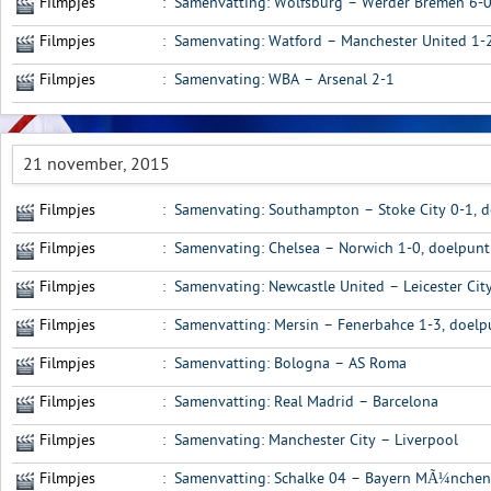
Filmpjes
:
Samenvatting: Wolfsburg – Werder Bremen 6-0
Filmpjes
:
Samenvating: Watford – Manchester United 1-
Filmpjes
:
Samenvating: WBA – Arsenal 2-1
21 november, 2015
Filmpjes
:
Samenvating: Southampton – Stoke City 0-1, d
Filmpjes
:
Samenvating: Chelsea – Norwich 1-0, doelpunt
Filmpjes
:
Samenvating: Newcastle United – Leicester Cit
Filmpjes
:
Samenvatting: Mersin – Fenerbahce 1-3, doelp
Filmpjes
:
Samenvatting: Bologna – AS Roma
Filmpjes
:
Samenvatting: Real Madrid – Barcelona
Filmpjes
:
Samenvating: Manchester City – Liverpool
Filmpjes
:
Samenvatting: Schalke 04 – Bayern MÃ¼nchen