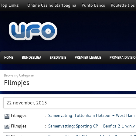
Top Links:
Online Casino Startpagina
Punto Banco
Roulette tips
HOME
BUNDESLIGA
EREDIVISIE
PREMIER LEAGUE
PRIMERA DIVISI
Browsing Categorie
Filmpjes
22 november, 2015
Filmpjes
:
Samenvating: Tottenham Hotspur – West Ham
Filmpjes
:
Samenvatting: Sporting CP – Benfica 2-1 w.n.v