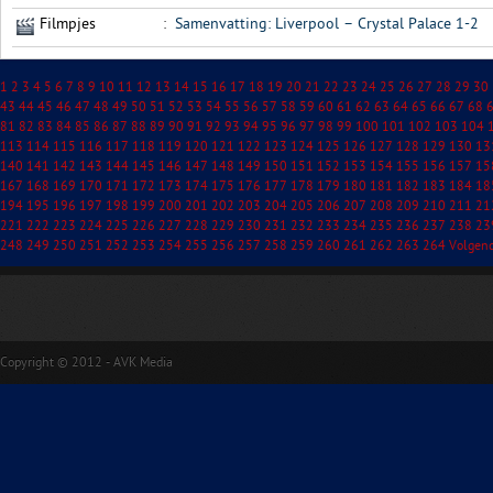
Filmpjes
:
Samenvatting: Liverpool – Crystal Palace 1-2
1
2
3
4
5
6
7
8
9
10
11
12
13
14
15
16
17
18
19
20
21
22
23
24
25
26
27
28
29
30
43
44
45
46
47
48
49
50
51
52
53
54
55
56
57
58
59
60
61
62
63
64
65
66
67
68
81
82
83
84
85
86
87
88
89
90
91
92
93
94
95
96
97
98
99
100
101
102
103
104
113
114
115
116
117
118
119
120
121
122
123
124
125
126
127
128
129
130
13
140
141
142
143
144
145
146
147
148
149
150
151
152
153
154
155
156
157
15
167
168
169
170
171
172
173
174
175
176
177
178
179
180
181
182
183
184
18
194
195
196
197
198
199
200
201
202
203
204
205
206
207
208
209
210
211
21
221
222
223
224
225
226
227
228
229
230
231
232
233
234
235
236
237
238
23
248
249
250
251
252
253
254
255
256
257
258
259
260
261
262
263
264
Volgen
Copyright © 2012 - AVK Media