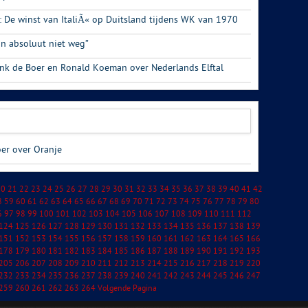
: De winst van ItaliÃ« op Duitsland tijdens WK van 1970
n absoluut niet weg”
ank de Boer en Ronald Koeman over Nederlands Elftal
er over Oranje
20
21
22
23
24
25
26
27
28
29
30
31
32
33
34
35
36
37
38
39
40
41
42
8
59
60
61
62
63
64
65
66
67
68
69
70
71
72
73
74
75
76
77
78
79
80
6
97
98
99
100
101
102
103
104
105
106
107
108
109
110
111
112
124
125
126
127
128
129
130
131
132
133
134
135
136
137
138
139
151
152
153
154
155
156
157
158
159
160
161
162
163
164
165
166
178
179
180
181
182
183
184
185
186
187
188
189
190
191
192
193
205
206
207
208
209
210
211
212
213
214
215
216
217
218
219
220
232
233
234
235
236
237
238
239
240
241
242
243
244
245
246
247
259
260
261
262
263
264
Volgende Pagina