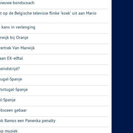
 nieuwe bondscoach
 op de Belgische televisie flinke ‘koek’ uit aan Mario
e kans in verlenging
rwijk bij Oranje
vertrek Van Marwijk
aan EK-elftal
 eindstrijd?
tugal-Spanje
Portugal-Spanje
l-Spanje
obsceen gebaar
ook Ramos een Panenka penalty
op muziek