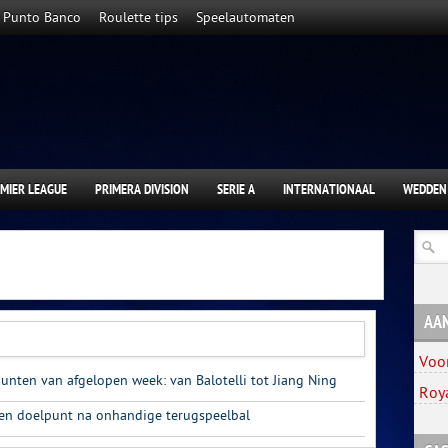
Punto Banco
Roulette tips
Speelautomaten
MIER LEAGUE
PRIMERA DIVISION
SERIE A
INTERNATIONAAL
WEDDEN
AA
Voo
unten van afgelopen week: van Balotelli tot Jiang Ning
Roy
en doelpunt na onhandige terugspeelbal