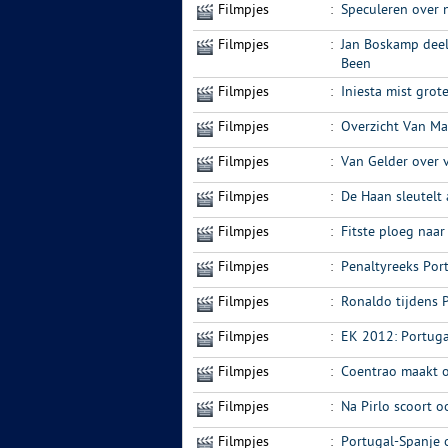
Filmpjes
:
Speculeren over
Filmpjes
:
Jan Boskamp deelt
Been
Filmpjes
:
Iniesta mist grot
Filmpjes
:
Overzicht Van Ma
Filmpjes
:
Van Gelder over 
Filmpjes
:
De Haan sleutelt 
Filmpjes
:
Fitste ploeg naar
Filmpjes
:
Penaltyreeks Por
Filmpjes
:
Ronaldo tijdens 
Filmpjes
:
EK 2012: Portuga
Filmpjes
:
Coentrao maakt 
Filmpjes
:
Na Pirlo scoort 
Filmpjes
:
Portugal-Spanje 