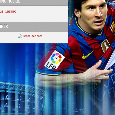
INO HOEKJE
us Casino
NNER