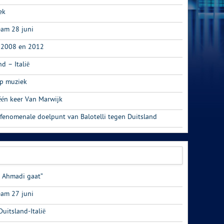
ek
eam 28 juni
n 2008 en 2012
d – Italië
op muziek
één keer Van Marwijk
 fenomenale doelpunt van Balotelli tegen Duitsland
l Ahmadi gaat”
eam 27 juni
uitsland-Italië