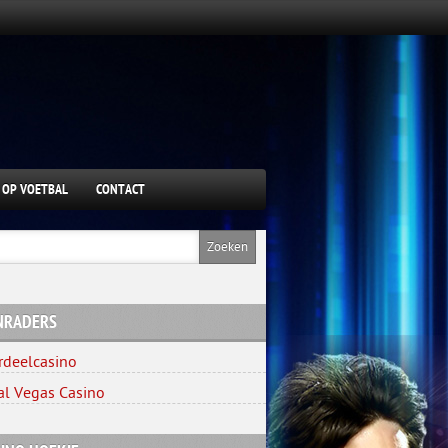
 OP VOETBAL
CONTACT
NRADERS
rdeelcasino
al Vegas Casino