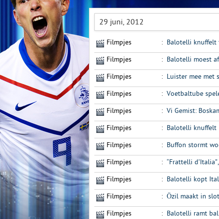
29 juni, 2012
Filmpjes
:
Balotelli knuffel
Filmpjes
:
Balotelli moest a
Filmpjes
:
Luister mee met 
Filmpjes
:
Voetbaltube spel
Filmpjes
:
Vi Gemist: Boskam
Filmpjes
:
Balotelli knuffel
Filmpjes
:
Buffon stormt wo
Filmpjes
:
“Frattelli d’Italia
Filmpjes
:
Balotelli kopt Ita
Filmpjes
:
Özil maakt in slo
Filmpjes
:
Balotelli ramt ba