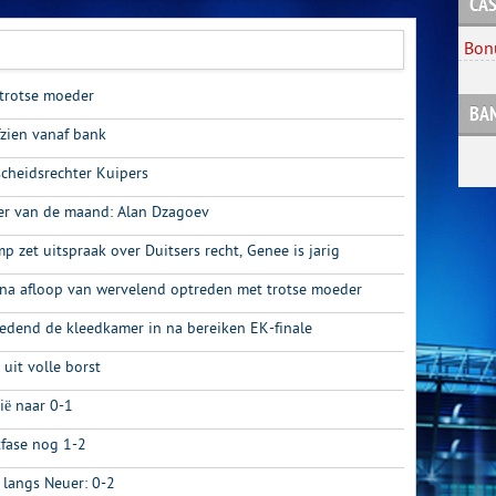
CAS
Bon
t trotse moeder
BA
fzien vanaf bank
scheidsrechter Kuipers
er van de maand: Alan Dzagoev
p zet uitspraak over Duitsers recht, Genee is jarig
t na afloop van wervelend optreden met trotse moeder
edend de kleedkamer in na bereiken EK-finale
”, uit volle borst
lië naar 0-1
tfase nog 1-2
l langs Neuer: 0-2