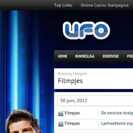
Top Links:
Online Casino Startpagina
HOME
BUNDESLIGA
EREDIVISIE
PRE
Browsing Categorie
Filmpjes
30 juni, 2012
Filmpjes
:
De mooiste doelp
Filmpjes
:
Lachwekkend eig