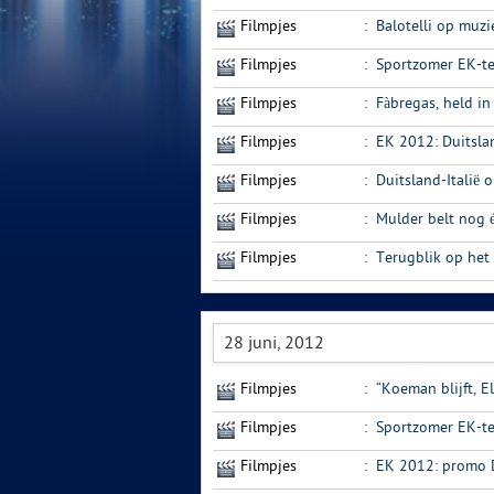
Filmpjes
:
Balotelli op muzi
Filmpjes
:
Sportzomer EK-t
Filmpjes
:
Fàbregas, held i
Filmpjes
:
EK 2012: Duitslan
Filmpjes
:
Duitsland-Italië 
Filmpjes
:
Mulder belt nog 
Filmpjes
:
Terugblik op het
28 juni, 2012
Filmpjes
:
“Koeman blijft, E
Filmpjes
:
Sportzomer EK-t
Filmpjes
:
EK 2012: promo D