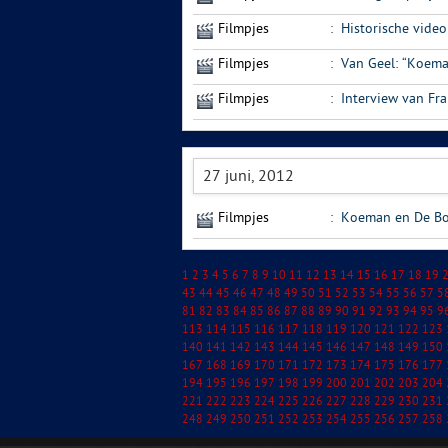
Filmpjes
:
Historische video
Filmpjes
:
Van Geel: “Koema
Filmpjes
:
Interview van Fr
27 juni, 2012
Filmpjes
:
Koeman en De Bo
1
2
3
4
5
6
7
8
9
10
11
12
13
14
15
16
17
18
19
43
44
45
46
47
48
49
50
51
52
53
54
55
56
57
5
81
82
83
84
85
86
87
88
89
90
91
92
93
94
95
9
113
114
115
116
117
118
119
120
121
122
123
140
141
142
143
144
145
146
147
148
149
150
167
168
169
170
171
172
173
174
175
176
177
194
195
196
197
198
199
200
201
202
203
204
221
222
223
224
225
226
227
228
229
230
231
248
249
250
251
252
253
254
255
256
257
258