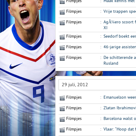
Filmpjes
:
Maak kennis met 
Filmpjes
:
Vrije trappen sp
Filmpjes
:
AgÃ¼ero scoort f
XI
Filmpjes
:
Seedorf boekt ee
Filmpjes
:
46-jarige assiste
Filmpjes
:
De schitterende 
Rusland
29 juli, 2012
Filmpjes
:
Emanuelson weer 
Filmpjes
:
Zlatan Ibrahimov
Filmpjes
:
Barcelona walst 
Filmpjes
:
Vlaar: “Hoop dat 