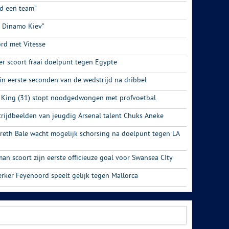
d een team”
r Dinamo Kiev”
ord met Vitesse
er scoort fraai doelpunt tegen Egypte
 in eerste seconden van de wedstrijd na dribbel
 King (31) stopt noodgedwongen met profvoetbal
trijdbeelden van jeugdig Arsenal talent Chuks Aneke
areth Bale wacht mogelijk schorsing na doelpunt tegen LA
n scoort zijn eerste officieuze goal voor Swansea CIty
rker Feyenoord speelt gelijk tegen Mallorca