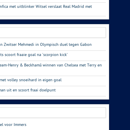
fica met uitblinker Witsel verslaat Real Madrid met
an Zwitser Mehmedi in Olympisch duel tegen Gabon
s scoort fraaie goal na ‘scorpion kick’
Team-Henry & Beckhamâ winnen van Chelsea met Terry en
 met volley snoeihard in eigen goal
an uit en scoort fraai doelpunt
oel voor Immers