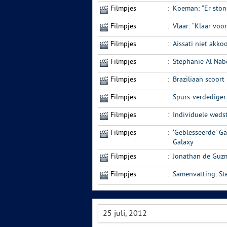
Filmpjes
:
Koeman: “Er ston
Filmpjes
:
Vlaar: “Klaar voo
Filmpjes
:
Aissati niet akko
Filmpjes
:
Stephanie Al Nab
Filmpjes
:
Braziliaan scoort
Filmpjes
:
Spurs-verdediger
Filmpjes
:
Individuele weds
Filmpjes
:
‘Geblesseerde’ G
Galaxy
Filmpjes
:
Jonathan de Guzma
Filmpjes
:
Samenvatting: Ste
25 juli, 2012