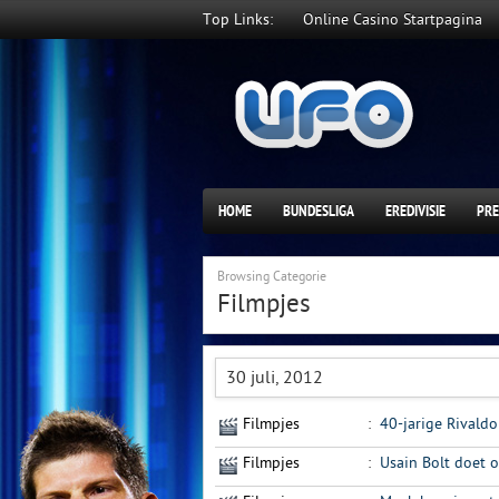
Top Links:
Online Casino Startpagina
HOME
BUNDESLIGA
EREDIVISIE
PRE
Browsing Categorie
Filmpjes
30 juli, 2012
Filmpjes
:
40-jarige Rivaldo
Filmpjes
:
Usain Bolt doet 