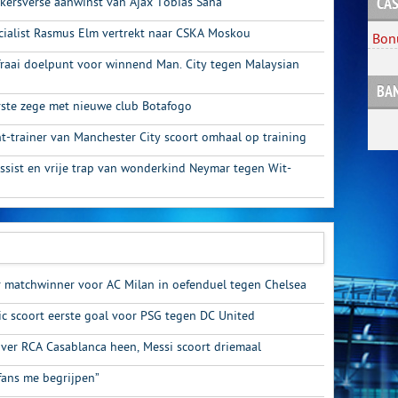
kersverse aanwinst van Ajax Tobias Sana
CAS
ecialist Rasmus Elm vertrekt naar CSKA Moskou
Bon
raai doelpunt voor winnend Man. City tegen Malaysian
BA
rste zege met nieuwe club Botafogo
nt-trainer van Manchester City scoort omhaal op training
assist en vrije trap van wonderkind Neymar tegen Wit-
matchwinner voor AC Milan in oefenduel tegen Chelsea
ic scoort eerste goal voor PSG tegen DC United
over RCA Casablanca heen, Messi scoort driemaal
fans me begrijpen”