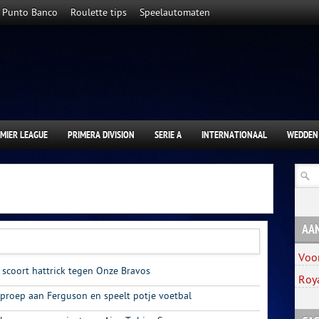
Punto Banco
Roulette tips
Speelautomaten
MIER LEAGUE
PRIMERA DIVISION
SERIE A
INTERNATIONAAL
WEDDEN
AA
Voo
 scoort hattrick tegen Onze Bravos
Roy
oproep aan Ferguson en speelt potje voetbal