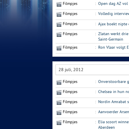
Filmpjes
:
Open dag AZ vol
Filmpjes
:
Volledig intervie
Filmpjes
:
Ajax boekt nipte
Filmpjes
:
Zlatan werkt drie
Saint-Germain
Filmpjes
:
Ron Vlaar volgt E
28 juli, 2012
Filmpjes
:
Onverstoorbare g
Filmpjes
:
Chelsea in hun n
Filmpjes
:
Nordin Amrabat s
Filmpjes
:
Aanvoerder Arsen
Filmpjes
:
Elia scoort winn
Aberdeen