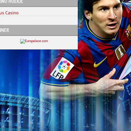
INO HOEKJE
us Casino
NNER