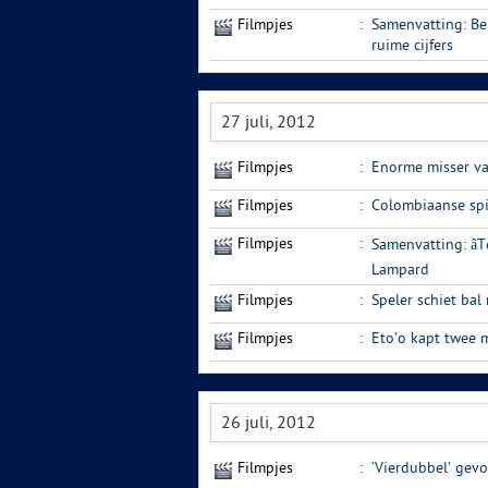
Filmpjes
:
Samenvatting: Ben
ruime cijfers
27 juli, 2012
Filmpjes
:
Enorme misser v
Filmpjes
:
Colombiaanse spit
Filmpjes
:
Samenvatting: â
Lampard
Filmpjes
:
Speler schiet bal
Filmpjes
:
Eto’o kapt twee m
26 juli, 2012
Filmpjes
:
‘Vierdubbel’ gev