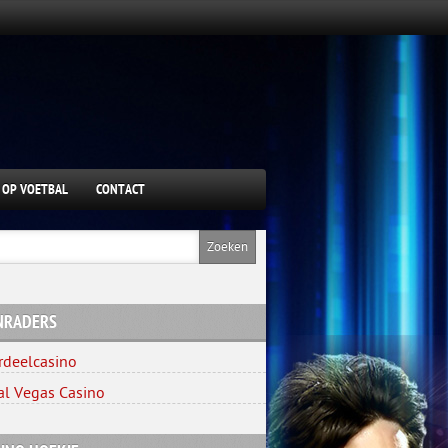
 OP VOETBAL
CONTACT
NRADERS
rdeelcasino
al Vegas Casino