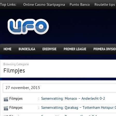
Top Links:
Online Casino Startpagina
Punto Banco
Roulette tips
HOME
BUNDESLIGA
EREDIVISIE
PREMIER LEAGUE
PRIMERA DIVISI
Browsing Categorie
Filmpjes
27 november, 2015
Filmpjes
:
Samenvatting: Monaco – Anderlecht 0-2
Filmpjes
:
Samenvatting: Qarabag – Tottenham Hotspur 0