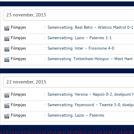
23 november, 2015
Filmpjes
:
Samenvatting: Real Betis – Atletico Madrid 0-1
Filmpjes
:
Samenvatting: Lazio – Palermo 1-1
Filmpjes
:
Samenvatting: Inter – Frosinone 4-0
Filmpjes
:
Samenvating: Tottenham Hotspur – West Ham 4
22 november, 2015
Filmpjes
:
Samenvatting: Verona – Napoli 0-2, doelpunt 
Filmpjes
:
Samenvatting: Feyenoord – Twente 5-0, doelpu
Filmpjes
:
Samenvatting: Lazio – Palermo
1
2
3
4
5
6
7
8
9
10
11
12
13
14
15
16
17
18
19
20
21
22
23
24
25
26
27
28
29
30