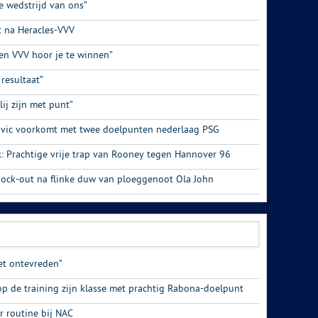
e wedstrijd van ons”
t na Heracles-VVV
en VVV hoor je te winnen”
 resultaat”
ij zijn met punt”
ovic voorkomt met twee doelpunten nederlaag PSG
k: Prachtige vrije trap van Rooney tegen Hannover 96
nock-out na flinke duw van ploeggenoot Ola John
et ontevreden”
op de training zijn klasse met prachtig Rabona-doelpunt
r routine bij NAC