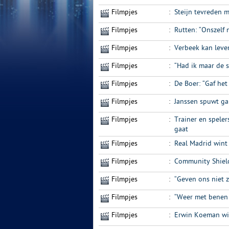
Filmpjes
:
Steijn tevreden 
Filmpjes
:
Rutten: “Onszelf 
Filmpjes
:
Verbeek kan leve
Filmpjes
:
“Had ik maar de s
Filmpjes
:
De Boer: “Gaf het
Filmpjes
:
Janssen spuwt gal
Filmpjes
:
Trainer en speler
gaat
Filmpjes
:
Real Madrid wint
Filmpjes
:
Community Shield
Filmpjes
:
“Geven ons niet 
Filmpjes
:
“Weer met benen
Filmpjes
:
Erwin Koeman wis