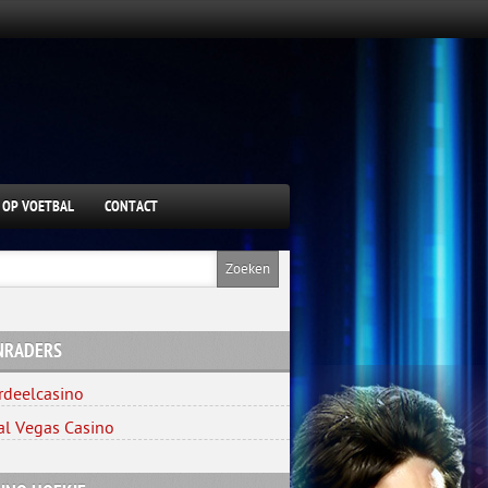
 OP VOETBAL
CONTACT
NRADERS
rdeelcasino
al Vegas Casino