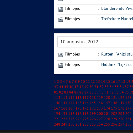
Filmpjes
:
Blunderende Vivi
Filmpjes
:
Trefzekere Hunte
10 augustus, 2012
Filmpjes
:
Rutten: “Anjzi st
Filmpjes
:
Hiddink: “Lijkt e
1
2
3
4
5
6
7
8
9
10
11
12
13
14
15
16
17
18
19
43
44
45
46
47
48
49
50
51
52
53
54
55
56
57
5
81
82
83
84
85
86
87
88
89
90
91
92
93
94
95
9
113
114
115
116
117
118
119
120
121
122
123
140
141
142
143
144
145
146
147
148
149
150
167
168
169
170
171
172
173
174
175
176
177
194
195
196
197
198
199
200
201
202
203
204
221
222
223
224
225
226
227
228
229
230
231
248
249
250
251
252
253
254
255
256
257
258