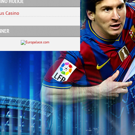
INO HOEKJE
us Casino
NNER