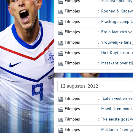
Filmpjes
:
Slechtste penalty
Filmpjes
:
Rooney & Kagawa
Filmpjes
:
Prachtige compila
Filmpjes
:
Eto’o laat zich v
Filmpjes
:
Vrouwelijke fans 
Filmpjes
:
Dirk Kuyt scoort
Filmpjes
:
Maaskant over zi
12 augustus, 2012
Filmpjes
:
“Laten veel en ve
Filmpjes
:
Moeilijk en mooi
Filmpjes
:
“Na eerste goal w
Filmpjes
:
McClaren: “Een g