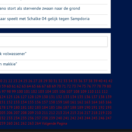
ano stort als stervende zwaan naar de grond
laar speelt met Schalke 04 gelijk tegen Sampdoria
uk volwassener”
en makkie”
20
21
22
23
24
25
26
27
28
29
30
31
32
33
34
35
36
37
38
39
40
41
42
8
59
60
61
62
63
64
65
66
67
68
69
70
71
72
73
74
75
76
77
78
79
80
6
97
98
99
100
101
102
103
104
105
106
107
108
109
110
111
112
124
125
126
127
128
129
130
131
132
133
134
135
136
137
138
139
151
152
153
154
155
156
157
158
159
160
161
162
163
164
165
166
178
179
180
181
182
183
184
185
186
187
188
189
190
191
192
193
205
206
207
208
209
210
211
212
213
214
215
216
217
218
219
220
232
233
234
235
236
237
238
239
240
241
242
243
244
245
246
247
259
260
261
262
263
264
Volgende Pagina