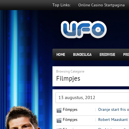
Top Links:
Online Casino Startpagina
HOME
BUNDESLIGA
EREDIVISIE
PRE
Browsing Categorie
Filmpjes
13 augustus, 2012
Filmpjes
:
Oranje start fris
Filmpjes
:
Robert Maaskant g