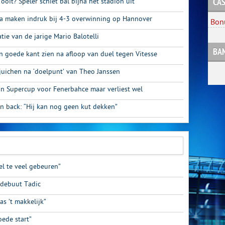
 ooit? Speler schiet bal bijna het stadion uit
CAS
 maken indruk bij 4-3 overwinning op Hannover
Bon
tie van de jarige Mario Balotelli
BA
an goede kant zien na afloop van duel tegen Vitesse
juichen na ‘doelpunt’ van Theo Janssen
 in Supercup voor Fenerbahce maar verliest wel
jn back: “Hij kan nog geen kut dekken”
el te veel gebeuren”
 debuut Tadic
as ’t makkelijk”
oede start”