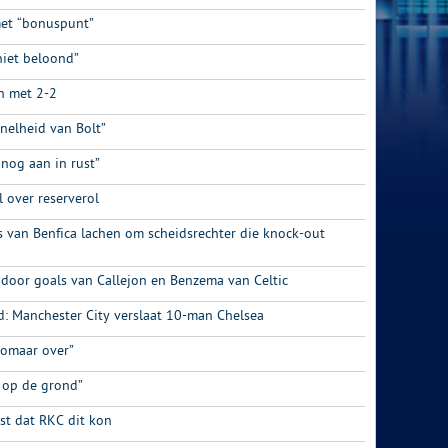
met “bonuspunt”
niet beloond”
n met 2-2
nelheid van Bolt”
 nog aan in rust”
 over reserverol
s van Benfica lachen om scheidsrechter die knock-out
 door goals van Callejon en Benzema van Celtic
: Manchester City verslaat 10-man Chelsea
zomaar over”
 op de grond”
t dat RKC dit kon