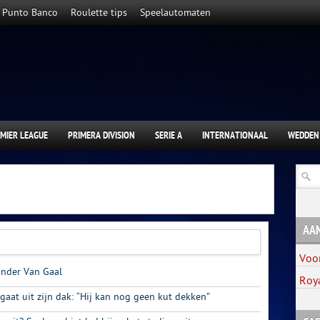
Punto Banco
Roulette tips
Speelautomaten
MIER LEAGUE
PRIMERA DIVISION
SERIE A
INTERNATIONAAL
WEDDEN
AA
Voo
 onder Van Gaal
Roy
aat uit zijn dak: “Hij kan nog geen kut dekken”