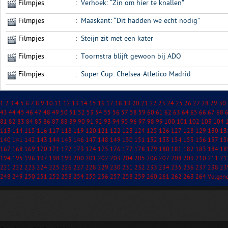
Filmpjes
:
Verhoek: “Zin om hier te knallen”
Filmpjes
:
Maaskant: “Dit hadden we echt nodig”
Filmpjes
:
Steijn zit met een kater
Filmpjes
:
Toornstra blijft gewoon bij ADO
Filmpjes
:
Super Cup: Chelsea-Atletico Madrid
1
2
3
4
5
6
7
8
9
10
11
12
13
14
15
16
17
18
19
20
21
22
23
24
25
26
27
28
29
30
43
44
45
46
47
48
49
50
51
52
53
54
55
56
57
58
59
60
61
62
63
64
65
66
67
68
81
82
83
84
85
86
87
88
89
90
91
92
93
94
95
96
97
98
99
100
101
102
103
104
113
114
115
116
117
118
119
120
121
122
123
124
125
126
127
128
129
130
13
140
141
142
143
144
145
146
147
148
149
150
151
152
153
154
155
156
157
15
167
168
169
170
171
172
173
174
175
176
177
178
179
180
181
182
183
184
18
194
195
196
197
198
199
200
201
202
203
204
205
206
207
208
209
210
211
21
221
222
223
224
225
226
227
228
229
230
231
232
233
234
235
236
237
238
23
248
249
250
251
252
253
254
255
256
257
258
259
260
261
262
263
264
Volgen