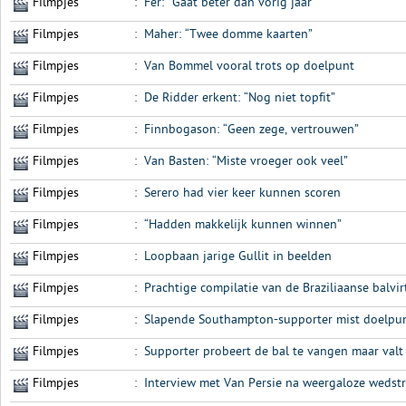
Filmpjes
:
Fer: “Gaat beter dan vorig jaar”
Filmpjes
:
Maher: “Twee domme kaarten”
Filmpjes
:
Van Bommel vooral trots op doelpunt
Filmpjes
:
De Ridder erkent: “Nog niet topfit”
Filmpjes
:
Finnbogason: “Geen zege, vertrouwen”
Filmpjes
:
Van Basten: “Miste vroeger ook veel”
Filmpjes
:
Serero had vier keer kunnen scoren
Filmpjes
:
“Hadden makkelijk kunnen winnen”
Filmpjes
:
Loopbaan jarige Gullit in beelden
Filmpjes
:
Prachtige compilatie van de Braziliaanse balv
Filmpjes
:
Slapende Southampton-supporter mist doelpun
Filmpjes
:
Supporter probeert de bal te vangen maar valt
Filmpjes
:
Interview met Van Persie na weergaloze wedst