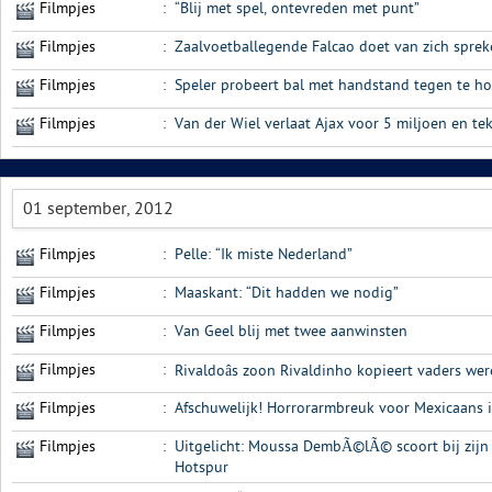
Filmpjes
:
“Blij met spel, ontevreden met punt”
Filmpjes
:
Zaalvoetballegende Falcao doet van zich sprek
Filmpjes
:
Speler probeert bal met handstand tegen te h
Filmpjes
:
Van der Wiel verlaat Ajax voor 5 miljoen en te
01 september, 2012
Filmpjes
:
Pelle: “Ik miste Nederland”
Filmpjes
:
Maaskant: “Dit hadden we nodig”
Filmpjes
:
Van Geel blij met twee aanwinsten
Filmpjes
:
Rivaldoâs zoon Rivaldinho kopieert vaders we
Filmpjes
:
Afschuwelijk! Horrorarmbreuk voor Mexicaans i
Filmpjes
:
Uitgelicht: Moussa DembÃ©lÃ© scoort bij zij
Hotspur