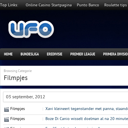
Top Links:
Online Casino Startpagina
Punto Banco
Roulette tips
HOME
BUNDESLIGA
EREDIVISIE
PREMIER LEAGUE
PRIMERA DIVISI
Browsing Categorie
Filmpjes
03 september, 2012
Filmpjes
:
Xavi kleineert tegenstander met panna, staande
Filmpjes
:
Boze Di Canio wisselt doelman al na 20 minuten