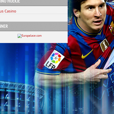
INO HOEKJE
us Casino
NNER