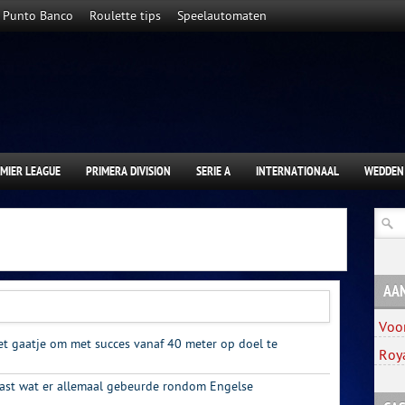
Punto Banco
Roulette tips
Speelautomaten
MIER LEAGUE
PRIMERA DIVISION
SERIE A
INTERNATIONAAL
WEDDEN
AA
Voo
et gaatje om met succes vanaf 40 meter op doel te
Roy
ast wat er allemaal gebeurde rondom Engelse