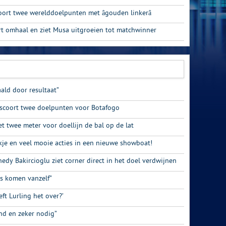
ort twee werelddoelpunten met âgouden linkerâ
rt omhaal en ziet Musa uitgroeien tot matchwinner
ald door resultaat”
 scoort twee doelpunten voor Botafogo
t twee meter voor doellijn de bal op de lat
kje en veel mooie acties in een nieuwe showboat!
dy Bakircioglu ziet corner direct in het doel verdwijnen
ls komen vanzelf”
eft Lurling het over?’
nd en zeker nodig”