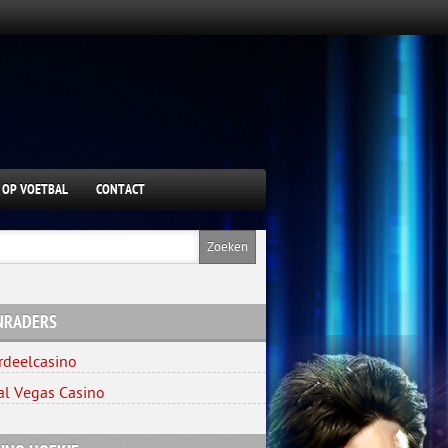
 OP VOETBAL
CONTACT
NRADERS
rdeelcasino
al Vegas Casino