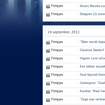
Filmpjes
:
Alvaro Recoba sco
Filmpjes
:
Dzagoev (2) scoo
24 september, 2012
Filmpjes
:
“Sfeer wordt bepa
Filmpjes
:
Clarence Seedorf
Filmpjes
:
Vagner Love schie
Filmpjes
:
Een lekker muzie
Filmpjes
:
Oud-Ajacied Kenne
Filmpjes
:
Castaignos: “Goa
Filmpjes
:
Karelse: ‘Waar he
Filmpjes
:
“Zege was verdie