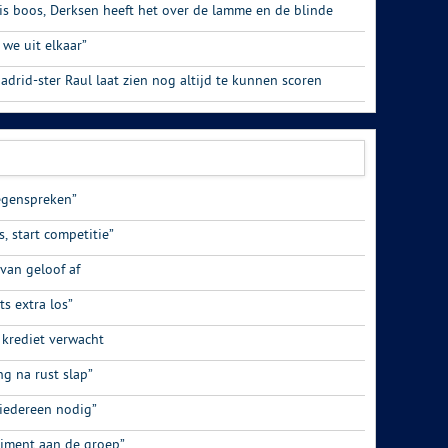
 is boos, Derksen heeft het over de lamme en de blinde
 we uit elkaar”
drid-ster Raul laat zien nog altijd te kunnen scoren
tegenspreken”
s, start competitie”
van geloof af
ts extra los”
 krediet verwacht
ng na rust slap”
 iedereen nodig”
iment aan de groep”