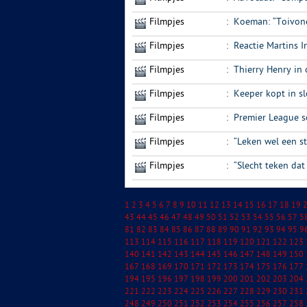
Filmpjes
:
Koeman: “Toivonen
Filmpjes
:
Reactie Martins 
Filmpjes
:
Thierry Henry in
Filmpjes
:
Keeper kopt in s
Filmpjes
:
Premier League s
Filmpjes
:
“Leken wel een s
Filmpjes
:
“Slecht teken dat
1
2
3
4
5
6
7
8
9
10
11
12
13
14
15
16
17
18
19
43
44
45
46
47
48
49
50
51
52
53
54
55
56
57
5
81
82
83
84
85
86
87
88
89
90
91
92
93
94
95
9
113
114
115
116
117
118
119
120
121
122
123
140
141
142
143
144
145
146
147
148
149
150
167
168
169
170
171
172
173
174
175
176
177
194
195
196
197
198
199
200
201
202
203
204
221
222
223
224
225
226
227
228
229
230
231
248
249
250
251
252
253
254
255
256
257
258