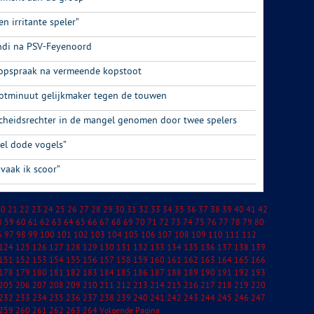
 irritante speler”
Indi na PSV-Feyenoord
 opspraak na vermeende kopstoot
lotminuut gelijkmaker tegen de touwen
cheidsrechter in de mangel genomen door twee spelers
tel dode vogels”
 vaak ik scoor”
20
21
22
23
24
25
26
27
28
29
30
31
32
33
34
35
36
37
38
39
40
41
42
8
59
60
61
62
63
64
65
66
67
68
69
70
71
72
73
74
75
76
77
78
79
80
6
97
98
99
100
101
102
103
104
105
106
107
108
109
110
111
112
124
125
126
127
128
129
130
131
132
133
134
135
136
137
138
139
151
152
153
154
155
156
157
158
159
160
161
162
163
164
165
166
178
179
180
181
182
183
184
185
186
187
188
189
190
191
192
193
205
206
207
208
209
210
211
212
213
214
215
216
217
218
219
220
232
233
234
235
236
237
238
239
240
241
242
243
244
245
246
247
259
260
261
262
263
264
Volgende Pagina