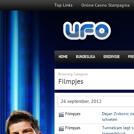
Top Links:
Online Casino Startpagina
HOME
BUNDESLIGA
EREDIVISIE
PRE
Browsing Categorie
Filmpjes
26 september, 2012
Filmpjes
:
Dejan Zivkovic zi
schieten
Filmpjes
:
Tunnelcam legt v
topwedstrijd