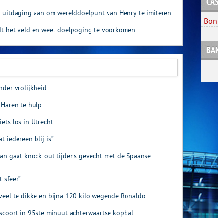
CAS
 uitdaging aan om werelddoelpunt van Henry te imiteren
Bon
dt het veld en weet doelpoging te voorkomen
BA
nder vrolijkheid
 Haren te hulp
iets los in Utrecht
at iedereen blij is”
fan gaat knock-out tijdens gevecht met de Spaanse
t sfeer”
veel te dikke en bijna 120 kilo wegende Ronaldo
scoort in 95ste minuut achterwaartse kopbal