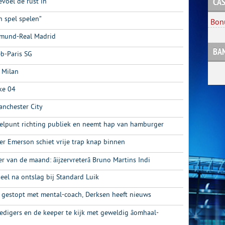
voel de rust in”
CAS
 spel spelen”
Bon
tmund-Real Madrid
BA
b-Paris SG
 Milan
ke 04
anchester City
oelpunt richting publiek en neemt hap van hamburger
er Emerson schiet vrije trap knap binnen
 van de maand: âijzervreterâ Bruno Martins Indi
eel na ontslag bij Standard Luik
e gestopt met mental-coach, Derksen heeft nieuws
edigers en de keeper te kijk met geweldig âomhaal-