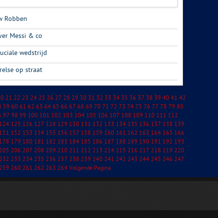
ew Robben
ver Messi & co
ruciale wedstrijd
else op straat
20
21
22
23
24
25
26
27
28
29
30
31
32
33
34
35
36
37
38
39
40
41
42
8
59
60
61
62
63
64
65
66
67
68
69
70
71
72
73
74
75
76
77
78
79
80
6
97
98
99
100
101
102
103
104
105
106
107
108
109
110
111
112
124
125
126
127
128
129
130
131
132
133
134
135
136
137
138
139
151
152
153
154
155
156
157
158
159
160
161
162
163
164
165
166
178
179
180
181
182
183
184
185
186
187
188
189
190
191
192
193
205
206
207
208
209
210
211
212
213
214
215
216
217
218
219
220
232
233
234
235
236
237
238
239
240
241
242
243
244
245
246
247
259
260
261
262
263
264
Volgende Pagina