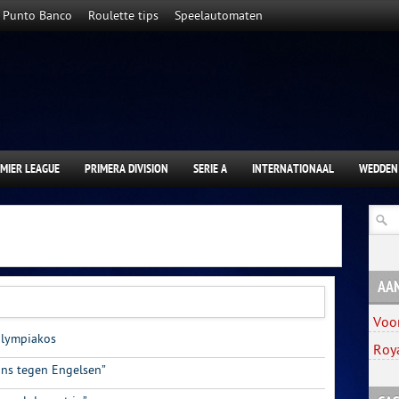
Punto Banco
Roulette tips
Speelautomaten
MIER LEAGUE
PRIMERA DIVISION
SERIE A
INTERNATIONAAL
WEDDEN
AA
Voo
Olympiakos
Roy
kans tegen Engelsen”