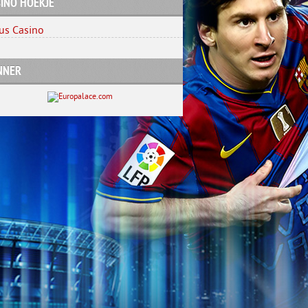
INO HOEKJE
us Casino
NNER