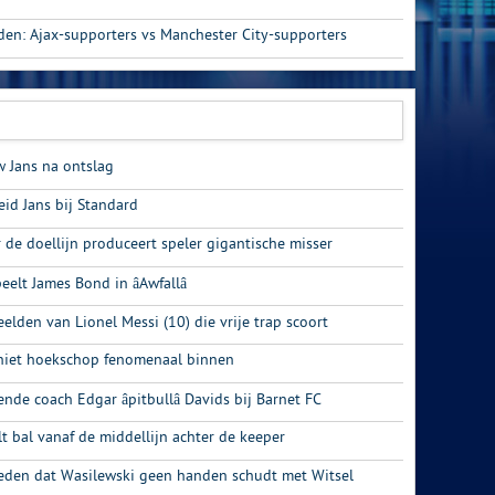
en: Ajax-supporters vs Manchester City-supporters
w Jans na ontslag
id Jans bij Standard
de doellijn produceert speler gigantische misser
lt James Bond in âAwfallâ
beelden van Lionel Messi (10) die vrije trap scoort
hiet hoekschop fenomenaal binnen
de coach Edgar âpitbullâ Davids bij Barnet FC
 bal vanaf de middellijn achter de keeper
reden dat Wasilewski geen handen schudt met Witsel