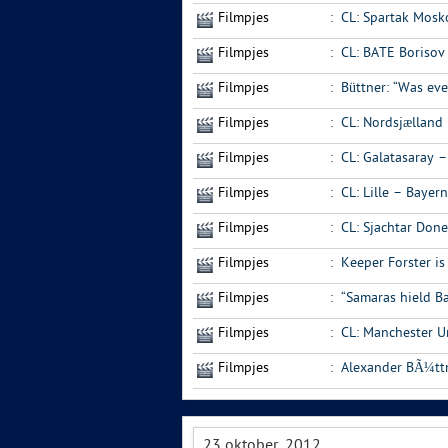
Filmpjes
:
CL: Spartak Mosk
Filmpjes
:
CL: BATE Borisov
Filmpjes
:
Büttner: “Was ev
Filmpjes
:
CL: Nordsjælland
Filmpjes
:
CL: Galatasaray –
Filmpjes
:
CL: Lille – Baye
Filmpjes
:
CL: Sjachtar Don
Filmpjes
:
Keeper Forster is
Filmpjes
:
“Samaras hield Ba
Filmpjes
:
CL: Manchester U
Filmpjes
:
Alexander BÃ¼tt
23 oktober, 2012