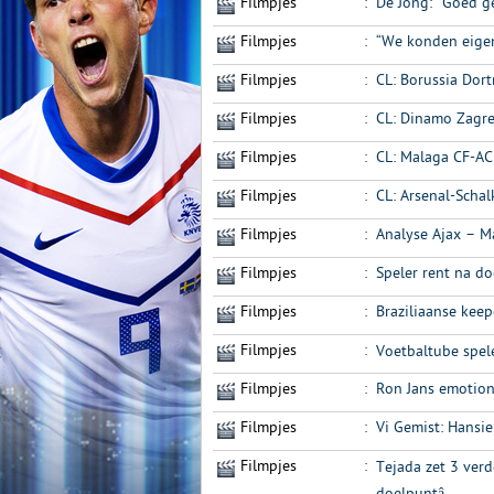
Filmpjes
:
De Jong: “Goed ge
Filmpjes
:
“We konden eigen
Filmpjes
:
CL: Borussia Dor
Filmpjes
:
CL: Dinamo Zagre
Filmpjes
:
CL: Malaga CF-AC
Filmpjes
:
CL: Arsenal-Schal
Filmpjes
:
Analyse Ajax – M
Filmpjes
:
Speler rent na d
Filmpjes
:
Braziliaanse keep
Filmpjes
:
Voetbaltube speler
Filmpjes
:
Ron Jans emotion
Filmpjes
:
Vi Gemist: Hansi
Filmpjes
:
Tejada zet 3 verd
doelpuntâ