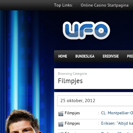
Top Links:
Online Casino Startpagina
HOME
BUNDESLIGA
EREDIVISIE
PRE
Browsing Categorie
Filmpjes
25 oktober, 2012
Filmpjes
:
CL: Montpellier-
Filmpjes
:
Eriksen: “Altijd 