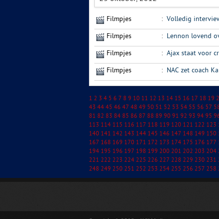
Filmpjes
:
Volledig intervi
Filmpjes
:
Lennon lovend o
Filmpjes
:
Ajax staat voor c
Filmpjes
:
NAC zet coach Kar
1
2
3
4
5
6
7
8
9
10
11
12
13
14
15
16
17
18
19
43
44
45
46
47
48
49
50
51
52
53
54
55
56
57
5
81
82
83
84
85
86
87
88
89
90
91
92
93
94
95
9
113
114
115
116
117
118
119
120
121
122
123
140
141
142
143
144
145
146
147
148
149
150
167
168
169
170
171
172
173
174
175
176
177
194
195
196
197
198
199
200
201
202
203
204
221
222
223
224
225
226
227
228
229
230
231
248
249
250
251
252
253
254
255
256
257
258