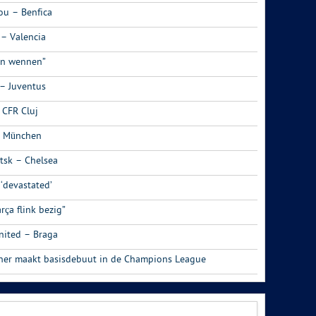
ou – Benfica
 – Valencia
en wennen”
 – Juventus
 CFR Cluj
rn München
etsk – Chelsea
 ‘devastated’
rça flink bezig”
nited – Braga
ner maakt basisdebuut in de Champions League