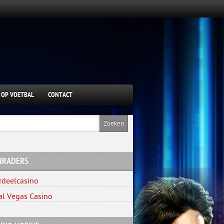
 OP VOETBAL
CONTACT
NRADERS
rdeelcasino
al Vegas Casino