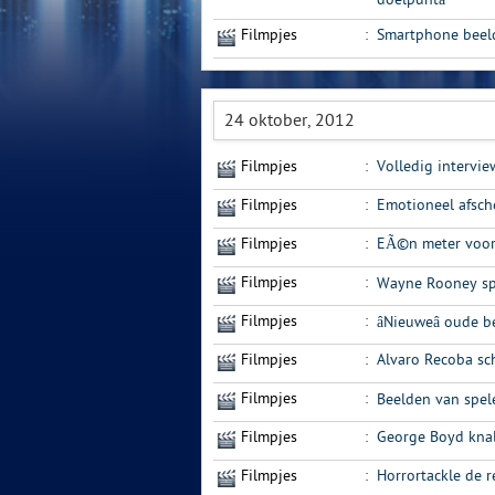
Filmpjes
:
Smartphone beeld
24 oktober, 2012
Filmpjes
:
Volledig intervie
Filmpjes
:
Emotioneel afsche
Filmpjes
:
EÃ©n meter voor 
Filmpjes
:
Wayne Rooney spee
Filmpjes
:
âNieuweâ oude 
Filmpjes
:
Alvaro Recoba sc
Filmpjes
:
Beelden van spelen
Filmpjes
:
George Boyd knalt
Filmpjes
:
Horrortackle de 