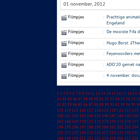
01 november, 2012
Filmpjes
:
Prachtige animat
Engeland
Filmpjes
:
De mooiste Fifa 
Filmpjes
:
Hugo Borst: âThe
Filmpjes
:
Feyenoorders met
Filmpjes
:
ADO’20 geniet na
Filmpjes
:
4 november: doc
1
2
3
4
5
6
7
8
9
10
11
12
13
14
15
16
17
18
19
43
44
45
46
47
48
49
50
51
52
53
54
55
56
57
5
81
82
83
84
85
86
87
88
89
90
91
92
93
94
95
9
113
114
115
116
117
118
119
120
121
122
123
140
141
142
143
144
145
146
147
148
149
150
167
168
169
170
171
172
173
174
175
176
177
194
195
196
197
198
199
200
201
202
203
204
221
222
223
224
225
226
227
228
229
230
231
248
249
250
251
252
253
254
255
256
257
258