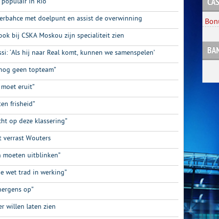
 populair in Rio
CAS
erbahce met doelpunt en assist de overwinning
Bon
ok bij CSKA Moskou zijn specialiteit zien
BA
si: ‘Als hij naar Real komt, kunnen we samenspelen’
s nog geen topteam”
 moet eruit”
en frisheid”
ht op deze klassering”
t verrast Wouters
n moeten uitblinken”
e wet trad in werking”
nergens op”
r willen laten zien