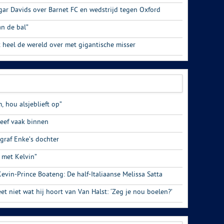
gar Davids over Barnet FC en wedstrijd tegen Oxford
an de bal”
 heel de wereld over met gigantische misser
, hou alsjeblieft op”
eef vaak binnen
graf Enke’s dochter
 met Kelvin”
vin-Prince Boateng: De half-Italiaanse Melissa Satta
 niet wat hij hoort van Van Halst: ‘Zeg je nou boelen?’