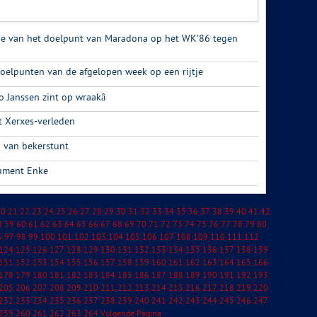
ie van het doelpunt van Maradona op het WK’86 tegen
doelpunten van de afgelopen week op een rijtje
o Janssen zint op wraakâ
 Xerxes-verleden
 van bekerstunt
ument Enke
20
21
22
23
24
25
26
27
28
29
30
31
32
33
34
35
36
37
38
39
40
41
42
8
59
60
61
62
63
64
65
66
67
68
69
70
71
72
73
74
75
76
77
78
79
80
6
97
98
99
100
101
102
103
104
105
106
107
108
109
110
111
112
124
125
126
127
128
129
130
131
132
133
134
135
136
137
138
139
151
152
153
154
155
156
157
158
159
160
161
162
163
164
165
166
178
179
180
181
182
183
184
185
186
187
188
189
190
191
192
193
205
206
207
208
209
210
211
212
213
214
215
216
217
218
219
220
232
233
234
235
236
237
238
239
240
241
242
243
244
245
246
247
259
260
261
262
263
264
Volgende Pagina