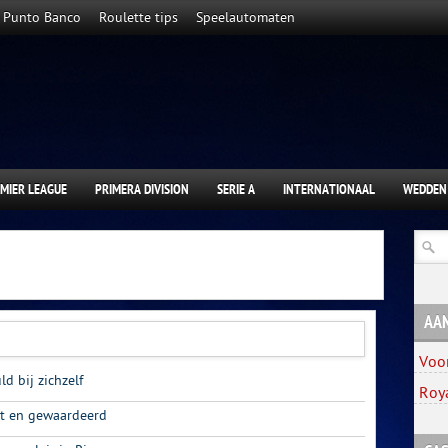
Punto Banco
Roulette tips
Speelautomaten
MIER LEAGUE
PRIMERA DIVISION
SERIE A
INTERNATIONAAL
WEDDEN
AA
Voo
d bij zichzelf
Roy
t en gewaardeerd