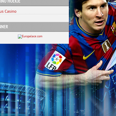
INO HOEKJE
us Casino
NNER