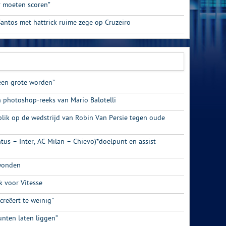
 moeten scoren”
antos met hattrick ruime zege op Cruzeiro
een grote worden”
 photoshop-reeks van Mario Balotelli
blik op de wedstrijd van Robin Van Persie tegen oude
entus – Inter, AC Milan – Chievo)*doelpunt en assist
 wonden
k voor Vitesse
creëert te weinig”
nten laten liggen”