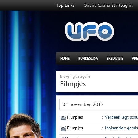
Top Links:
Online Casino Startpagina
HOME
BUNDESLIGA
EREDIVISIE
PRE
Browsing Categorie
Filmpjes
04 november, 2012
Filmpjes
:
Verbeek legt schul
Filmpjes
:
Moisander: gemis