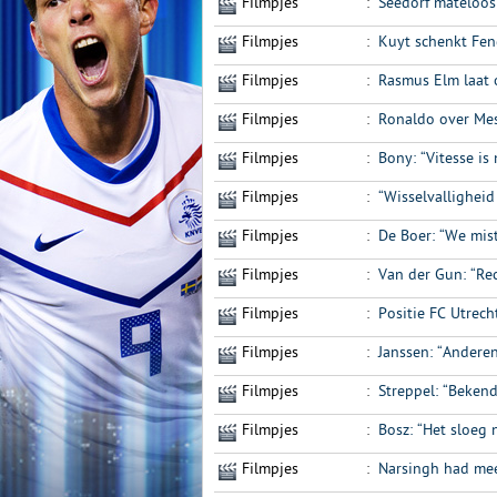
Filmpjes
:
Seedorf mateloos
Filmpjes
:
Kuyt schenkt Fen
Filmpjes
:
Rasmus Elm laat o
Filmpjes
:
Ronaldo over Mes
Filmpjes
:
Bony: “Vitesse i
Filmpjes
:
“Wisselvalligheid
Filmpjes
:
De Boer: “We mist
Filmpjes
:
Van der Gun: “Rec
Filmpjes
:
Positie FC Utrech
Filmpjes
:
Janssen: “Andere
Filmpjes
:
Streppel: “Bekend
Filmpjes
:
Bosz: “Het sloeg 
Filmpjes
:
Narsingh had mee