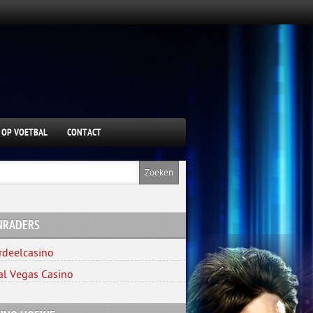
 OP VOETBAL
CONTACT
NRADERS
rdeelcasino
al Vegas Casino