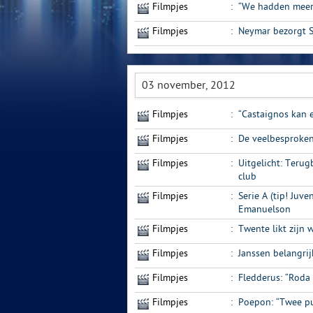
Filmpjes
:
“We hadden meer
Filmpjes
:
Neymar bezorgt S
03 november, 2012
Filmpjes
:
“Castaignos kan 
Filmpjes
:
De veelbesproken
Filmpjes
:
Uitgelicht: Terug
club
Filmpjes
:
Serie A (tip! Juv
Emanuelson
Filmpjes
:
Twente likt zijn
Filmpjes
:
Janssen belangrij
Filmpjes
:
Fledderus: “Roda 
Filmpjes
:
Poepon: “Twee pu