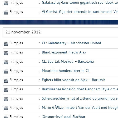
Filmpjes
:
Galatasaray-fans tonen gigantisch spandoek t
Filmpjes
:
Vi Gemist: Gijp ziet bekende in kantineheld, Ve
21 november, 2012
Filmpjes
:
CL: Galatasaray – Manchester United
Filmpjes
:
Blind, exponent nieuw Ajax
Filmpjes
:
CL: Spartak Moskou – Barcelona
Filmpjes
:
Mourinho honderd keer in CL
Filmpjes
:
Egbers blikt vooruit op Ajax – Borussia
Filmpjes
:
Braziliaanse Ronaldo doet Gangnam Style om af
Filmpjes
:
Scheidsrechter krijgt al zittend op grond nog s
Filmpjes
:
Mario GÃ¶tze imiteert Van der Vaart met ho
Filmpjes
:
‘Onsportieve’ goal Sjachtar