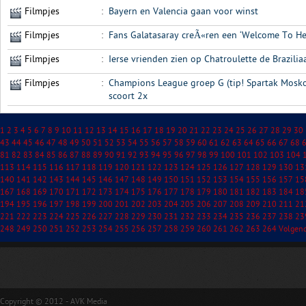
Filmpjes
:
Bayern en Valencia gaan voor winst
Filmpjes
:
Fans Galatasaray creÃ«ren een ‘Welcome To Hel
Filmpjes
:
Ierse vrienden zien op Chatroulette de Brazil
Filmpjes
:
Champions League groep G (tip! Spartak Mosko
scoort 2x
1
2
3
4
5
6
7
8
9
10
11
12
13
14
15
16
17
18
19
20
21
22
23
24
25
26
27
28
29
30
43
44
45
46
47
48
49
50
51
52
53
54
55
56
57
58
59
60
61
62
63
64
65
66
67
68
81
82
83
84
85
86
87
88
89
90
91
92
93
94
95
96
97
98
99
100
101
102
103
104
113
114
115
116
117
118
119
120
121
122
123
124
125
126
127
128
129
130
13
140
141
142
143
144
145
146
147
148
149
150
151
152
153
154
155
156
157
15
167
168
169
170
171
172
173
174
175
176
177
178
179
180
181
182
183
184
18
194
195
196
197
198
199
200
201
202
203
204
205
206
207
208
209
210
211
21
221
222
223
224
225
226
227
228
229
230
231
232
233
234
235
236
237
238
23
248
249
250
251
252
253
254
255
256
257
258
259
260
261
262
263
264
Volgen
Copyright © 2012 - AVK Media