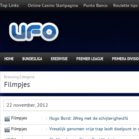
Top Links:
Online Casino Startpagina
Punto Banco
Roulette tips
HOME
BUNDESLIGA
EREDIVISIE
PREMIER LEAGUE
PRIMERA DIVISI
Browsing Categorie
Filmpjes
22 november, 2012
Filmpjes
:
Hugo Borst: âWeg met de schijterigheid!â
Filmpjes
:
Vreselijk genomen vrije trap leidt doelpunt in