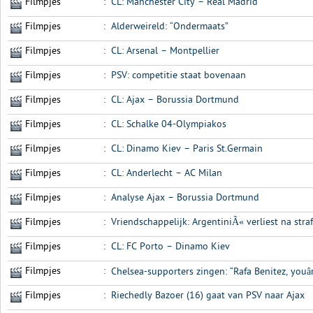
Filmpjes
:
CL: Manchester City – Real Madrid
Filmpjes
:
Alderweireld: “Ondermaats”
Filmpjes
:
CL: Arsenal – Montpellier
Filmpjes
:
PSV: competitie staat bovenaan
Filmpjes
:
CL: Ajax – Borussia Dortmund
Filmpjes
:
CL: Schalke 04-Olympiakos
Filmpjes
:
CL: Dinamo Kiev – Paris St.Germain
Filmpjes
:
CL: Anderlecht – AC Milan
Filmpjes
:
Analyse Ajax – Borussia Dortmund
Filmpjes
:
Vriendschappelijk: ArgentiniÃ« verliest na str
Filmpjes
:
CL: FC Porto – Dinamo Kiev
Filmpjes
:
Chelsea-supporters zingen: “Rafa Benitez, youâ
Filmpjes
:
Riechedly Bazoer (16) gaat van PSV naar Ajax