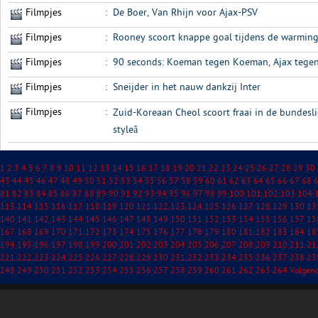
Filmpjes
:
De Boer, Van Rhijn voor Ajax-PSV
Filmpjes
:
Rooney scoort knappe goal tijdens de warmin
Filmpjes
:
90 seconds: Koeman tegen Koeman, Ajax tegen
Filmpjes
:
Sneijder in het nauw dankzij Inter
Filmpjes
:
Zuid-Koreaan Cheol scoort fraai in de bundesli
styleâ
1
2
3
4
5
6
7
8
9
10
11
12
13
14
15
16
17
18
19
20
21
22
23
24
25
26
27
28
29
30
43
44
45
46
47
48
49
50
51
52
53
54
55
56
57
58
59
60
61
62
63
64
65
66
67
68
81
82
83
84
85
86
87
88
89
90
91
92
93
94
95
96
97
98
99
100
101
102
103
104
113
114
115
116
117
118
119
120
121
122
123
124
125
126
127
128
129
130
13
140
141
142
143
144
145
146
147
148
149
150
151
152
153
154
155
156
157
15
167
168
169
170
171
172
173
174
175
176
177
178
179
180
181
182
183
184
18
194
195
196
197
198
199
200
201
202
203
204
205
206
207
208
209
210
211
21
221
222
223
224
225
226
227
228
229
230
231
232
233
234
235
236
237
238
23
248
249
250
251
252
253
254
255
256
257
258
259
260
261
262
263
264
Volgen