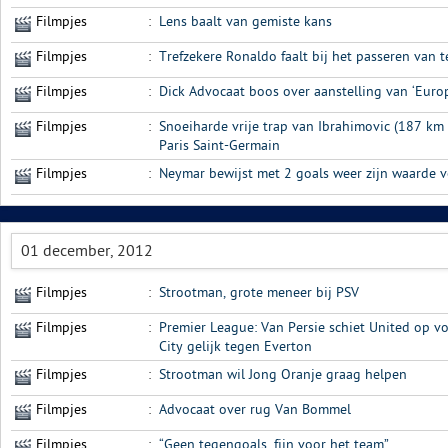
Filmpjes
:
Lens baalt van gemiste kans
Filmpjes
:
Trefzekere Ronaldo faalt bij het passeren van 
Filmpjes
:
Dick Advocaat boos over aanstelling van ‘Euro
Filmpjes
:
Snoeiharde vrije trap van Ibrahimovic (187 km
Paris Saint-Germain
Filmpjes
:
Neymar bewijst met 2 goals weer zijn waarde 
01 december, 2012
Filmpjes
:
Strootman, grote meneer bij PSV
Filmpjes
:
Premier League: Van Persie schiet United op vo
City gelijk tegen Everton
Filmpjes
:
Strootman wil Jong Oranje graag helpen
Filmpjes
:
Advocaat over rug Van Bommel
Filmpjes
:
“Geen tegengoals, fijn voor het team”