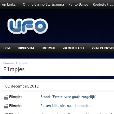
Top Links:
Online Casino Startpagina
Punto Banco
Roulette tips
HOME
BUNDESLIGA
EREDIVISIE
PREMIER LEAGUE
PRIMERA DIVISI
Browsing Categorie
Filmpjes
02 december, 2012
Filmpjes
:
Brood: “Eerste twee goals zorgelijk”
Filmpjes
:
Rutten kijkt niet naar koppositie