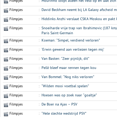
Filmpjes
:
Mourinho loopt alleen het veld op en laat zich 
Filmpjes
:
David Beckham neemt bij LA Galaxy afscheid me
Filmpjes
:
Hiddinks Anzhi verslaat CSKA Moskou en pakt 
Filmpjes
:
Snoeiharde vrije trap van Ibrahimovic (187 km
Paris Saint-Germain
Filmpjes
:
Koeman: “Simpel, verdiend verloren”
Filmpjes
:
‘Erwin gewend aan verliezen tegen mij’
Filmpjes
:
Van Basten: “Zeer pijnlijk, dit”
Filmpjes
:
Pellè bleef maar rennen tegen kou
Filmpjes
:
Van Bommel: “Nog niks verloren”
Filmpjes
:
“Wilden mooi voetbal spelen”
Filmpjes
:
Hoesen was op zoek naar “goaltje”
Filmpjes
:
De Boer na Ajax – PSV
Filmpjes
:
“Hele slechte wedstrijd PSV”