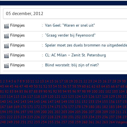
05 december, 2012
Filmpjes
:
Van Geel: “Waren er snel uit”
Filmpjes
:
“Graag verder bij Feyenoord”
Filmpjes
:
Speler moet zes duels brommen na uitgedeelde
Filmpjes
:
CL: AC Milan – Zenit St. Petersburg
Filmpjes
:
Blind worstelt: blij zijn of niet?
1
2
3
4
5
6
7
8
9
10
11
12
13
14
15
16
17
18
19
20
21
22
23
24
25
26
27
28
29
30
43
44
45
46
47
48
49
50
51
52
53
54
55
56
57
58
59
60
61
62
63
64
65
66
67
68
81
82
83
84
85
86
87
88
89
90
91
92
93
94
95
96
97
98
99
100
101
102
103
104
113
114
115
116
117
118
119
120
121
122
123
124
125
126
127
128
129
130
13
140
141
142
143
144
145
146
147
148
149
150
151
152
153
154
155
156
157
15
167
168
169
170
171
172
173
174
175
176
177
178
179
180
181
182
183
184
18
194
195
196
197
198
199
200
201
202
203
204
205
206
207
208
209
210
211
21
221
222
223
224
225
226
227
228
229
230
231
232
233
234
235
236
237
238
23
248
249
250
251
252
253
254
255
256
257
258
259
260
261
262
263
264
Volgen