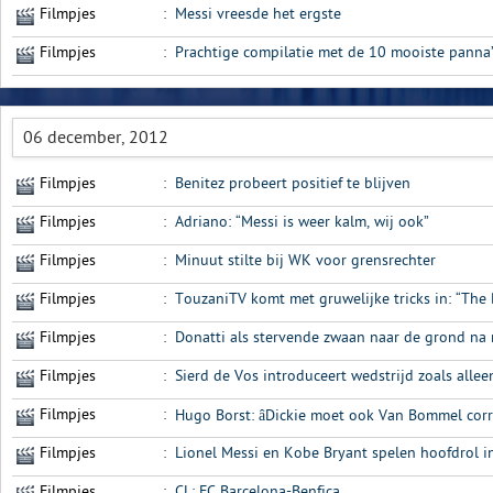
Filmpjes
:
Messi vreesde het ergste
Filmpjes
:
Prachtige compilatie met de 10 mooiste panna’s
06 december, 2012
Filmpjes
:
Benitez probeert positief te blijven
Filmpjes
:
Adriano: “Messi is weer kalm, wij ook”
Filmpjes
:
Minuut stilte bij WK voor grensrechter
Filmpjes
:
TouzaniTV komt met gruwelijke tricks in: “The 
Filmpjes
:
Donatti als stervende zwaan naar de grond na
Filmpjes
:
Sierd de Vos introduceert wedstrijd zoals allee
Filmpjes
:
Hugo Borst: âDickie moet ook Van Bommel corri
Filmpjes
:
Lionel Messi en Kobe Bryant spelen hoofdrol in
Filmpjes
:
CL: FC Barcelona-Benfica