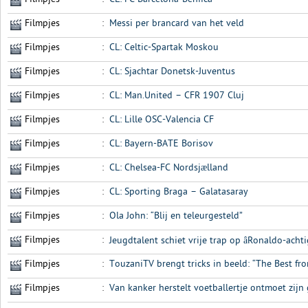
Filmpjes
:
Messi per brancard van het veld
Filmpjes
:
CL: Celtic-Spartak Moskou
Filmpjes
:
CL: Sjachtar Donetsk-Juventus
Filmpjes
:
CL: Man.United – CFR 1907 Cluj
Filmpjes
:
CL: Lille OSC-Valencia CF
Filmpjes
:
CL: Bayern-BATE Borisov
Filmpjes
:
CL: Chelsea-FC Nordsjælland
Filmpjes
:
CL: Sporting Braga – Galatasaray
Filmpjes
:
Ola John: “Blij en teleurgesteld”
Filmpjes
:
Jeugdtalent schiet vrije trap op âRonaldo-acht
Filmpjes
:
TouzaniTV brengt tricks in beeld: “The Best fr
Filmpjes
:
Van kanker herstelt voetballertje ontmoet zijn