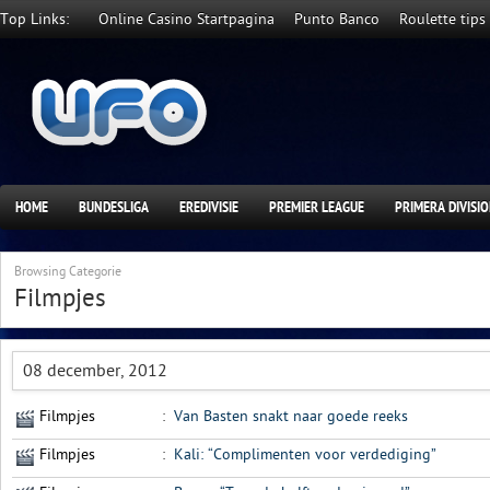
Top Links:
Online Casino Startpagina
Punto Banco
Roulette tips
HOME
BUNDESLIGA
EREDIVISIE
PREMIER LEAGUE
PRIMERA DIVISI
Browsing Categorie
Filmpjes
08 december, 2012
Filmpjes
:
Van Basten snakt naar goede reeks
Filmpjes
:
Kali: “Complimenten voor verdediging”