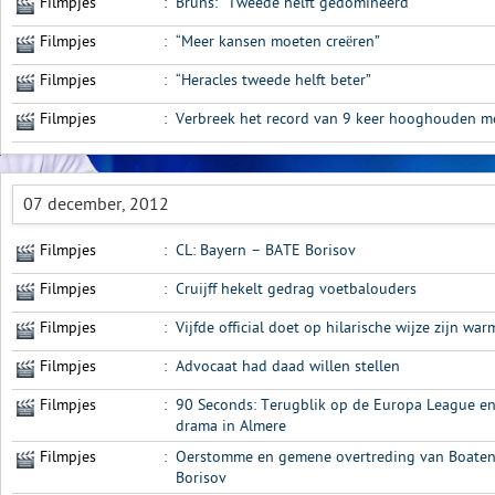
Filmpjes
:
Bruns: “Tweede helft gedomineerd”
Filmpjes
:
“Meer kansen moeten creëren”
Filmpjes
:
“Heracles tweede helft beter”
Filmpjes
:
Verbreek het record van 9 keer hooghouden me
07 december, 2012
Filmpjes
:
CL: Bayern – BATE Borisov
Filmpjes
:
Cruijff hekelt gedrag voetbalouders
Filmpjes
:
Vijfde official doet op hilarische wijze zijn wa
Filmpjes
:
Advocaat had daad willen stellen
Filmpjes
:
90 Seconds: Terugblik op de Europa League en E
drama in Almere
Filmpjes
:
Oerstomme en gemene overtreding van Boaten
Borisov