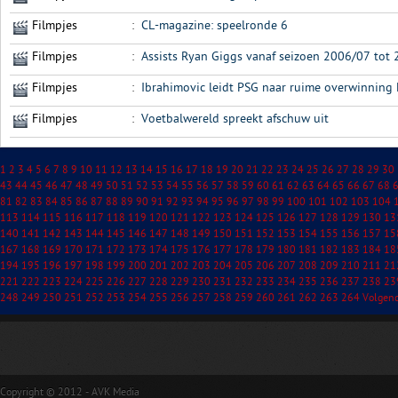
Filmpjes
:
CL-magazine: speelronde 6
Filmpjes
:
Assists Ryan Giggs vanaf seizoen 2006/07 tot
Filmpjes
:
Ibrahimovic leidt PSG naar ruime overwinning
Filmpjes
:
Voetbalwereld spreekt afschuw uit
1
2
3
4
5
6
7
8
9
10
11
12
13
14
15
16
17
18
19
20
21
22
23
24
25
26
27
28
29
30
43
44
45
46
47
48
49
50
51
52
53
54
55
56
57
58
59
60
61
62
63
64
65
66
67
68
81
82
83
84
85
86
87
88
89
90
91
92
93
94
95
96
97
98
99
100
101
102
103
104
113
114
115
116
117
118
119
120
121
122
123
124
125
126
127
128
129
130
13
140
141
142
143
144
145
146
147
148
149
150
151
152
153
154
155
156
157
15
167
168
169
170
171
172
173
174
175
176
177
178
179
180
181
182
183
184
18
194
195
196
197
198
199
200
201
202
203
204
205
206
207
208
209
210
211
21
221
222
223
224
225
226
227
228
229
230
231
232
233
234
235
236
237
238
23
248
249
250
251
252
253
254
255
256
257
258
259
260
261
262
263
264
Volgen
Copyright © 2012 - AVK Media