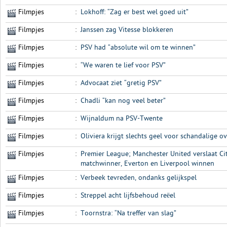
Filmpjes
:
Lokhoff: “Zag er best wel goed uit”
Filmpjes
:
Janssen zag Vitesse blokkeren
Filmpjes
:
PSV had “absolute wil om te winnen”
Filmpjes
:
“We waren te lief voor PSV”
Filmpjes
:
Advocaat ziet “gretig PSV”
Filmpjes
:
Chadli “kan nog veel beter”
Filmpjes
:
Wijnaldum na PSV-Twente
Filmpjes
:
Oliviera krijgt slechts geel voor schandalige o
Filmpjes
:
Premier League; Manchester United verslaat City
matchwinner, Everton en Liverpool winnen
Filmpjes
:
Verbeek tevreden, ondanks gelijkspel
Filmpjes
:
Streppel acht lijfsbehoud reëel
Filmpjes
:
Toornstra: “Na treffer van slag”