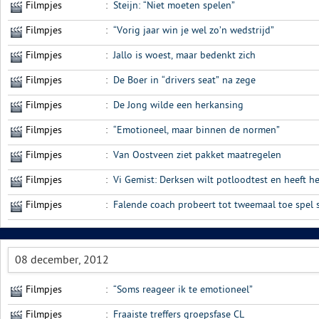
Filmpjes
:
Steijn: “Niet moeten spelen”
Filmpjes
:
“Vorig jaar win je wel zo’n wedstrijd”
Filmpjes
:
Jallo is woest, maar bedenkt zich
Filmpjes
:
De Boer in “drivers seat” na zege
Filmpjes
:
De Jong wilde een herkansing
Filmpjes
:
“Emotioneel, maar binnen de normen”
Filmpjes
:
Van Oostveen ziet pakket maatregelen
Filmpjes
:
Vi Gemist: Derksen wilt potloodtest en heeft h
Filmpjes
:
Falende coach probeert tot tweemaal toe spel s
08 december, 2012
Filmpjes
:
“Soms reageer ik te emotioneel”
Filmpjes
:
Fraaiste treffers groepsfase CL