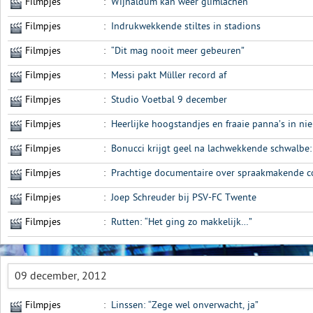
Filmpjes
:
Wijnaldum kan weer glimlachen
Filmpjes
:
Indrukwekkende stiltes in stadions
Filmpjes
:
“Dit mag nooit meer gebeuren”
Filmpjes
:
Messi pakt Müller record af
Filmpjes
:
Studio Voetbal 9 december
Filmpjes
:
Heerlijke hoogstandjes en fraaie panna’s in n
Filmpjes
:
Bonucci krijgt geel na lachwekkende schwalbe: 
Filmpjes
:
Prachtige documentaire over spraakmakende 
Filmpjes
:
Joep Schreuder bij PSV-FC Twente
Filmpjes
:
Rutten: “Het ging zo makkelijk…”
09 december, 2012
Filmpjes
:
Linssen: “Zege wel onverwacht, ja”