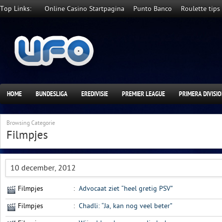
Top Links:
Online Casino Startpagina
Punto Banco
Roulette tips
HOME
BUNDESLIGA
EREDIVISIE
PREMIER LEAGUE
PRIMERA DIVISI
Browsing Categorie
Filmpjes
10 december, 2012
Filmpjes
:
Advocaat ziet “heel gretig PSV”
Filmpjes
:
Chadli: “Ja, kan nog veel beter”