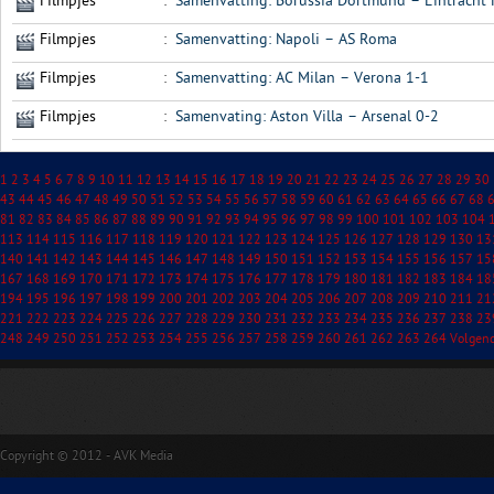
Filmpjes
:
Samenvatting: Borussia Dortmund – Eintracht 
Filmpjes
:
Samenvatting: Napoli – AS Roma
Filmpjes
:
Samenvatting: AC Milan – Verona 1-1
Filmpjes
:
Samenvating: Aston Villa – Arsenal 0-2
1
2
3
4
5
6
7
8
9
10
11
12
13
14
15
16
17
18
19
20
21
22
23
24
25
26
27
28
29
30
43
44
45
46
47
48
49
50
51
52
53
54
55
56
57
58
59
60
61
62
63
64
65
66
67
68
81
82
83
84
85
86
87
88
89
90
91
92
93
94
95
96
97
98
99
100
101
102
103
104
113
114
115
116
117
118
119
120
121
122
123
124
125
126
127
128
129
130
13
140
141
142
143
144
145
146
147
148
149
150
151
152
153
154
155
156
157
15
167
168
169
170
171
172
173
174
175
176
177
178
179
180
181
182
183
184
18
194
195
196
197
198
199
200
201
202
203
204
205
206
207
208
209
210
211
21
221
222
223
224
225
226
227
228
229
230
231
232
233
234
235
236
237
238
23
248
249
250
251
252
253
254
255
256
257
258
259
260
261
262
263
264
Volgen
Copyright © 2012 - AVK Media