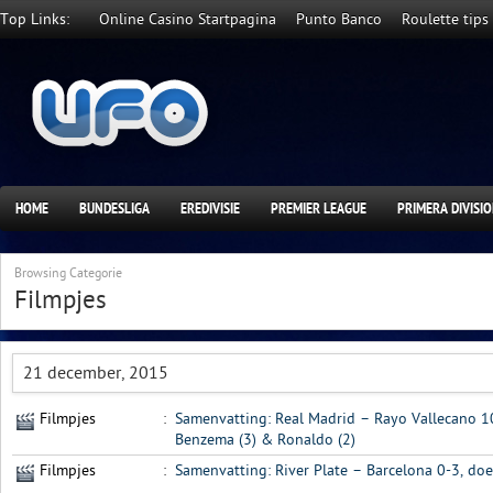
Top Links:
Online Casino Startpagina
Punto Banco
Roulette tips
HOME
BUNDESLIGA
EREDIVISIE
PREMIER LEAGUE
PRIMERA DIVISI
Browsing Categorie
Filmpjes
21 december, 2015
Filmpjes
:
Samenvatting: Real Madrid – Rayo Vallecano 10
Benzema (3) & Ronaldo (2)
Filmpjes
:
Samenvatting: River Plate – Barcelona 0-3, doe