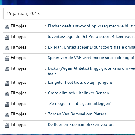
19 januari, 2013
Filmpjes
:
Fischer geeft antwoord op vraag met wie hij zi
Filmpjes
:
Juventus-legende Del Piero scoort 4 keer voor
Filmpjes
:
Ex-Man. United speler Diouf scoort fraaie omh
Filmpjes
:
Speler van de VAE weet mooie solo ook nog af
Filmpjes
:
Dicko (Wigan Athletic) krijgt grote kans om wed
faalt
Filmpjes
:
Langeler heel trots op zijn jongens
Filmpjes
:
Grote glimlach uitblinker Benson
Filmpjes
:
“Ze mogen mij dit gaan uitleggen”
Filmpjes
:
Zorgen Van Bommel om Pieters
Filmpjes
:
De Boer en Koeman blikken vooruit