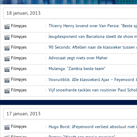
18 januari, 2013
Filmpjes
:
Thierry Henry lovend over Van Persie: “Beste s
Filmpjes
:
Jeugdexponent van Barcelona steelt de show m
Filmpjes
:
90 Seconds: Aftellen naar de klassieker tussen
Filmpjes
:
Advocaat zegt niets over Maher
Filmpjes
:
Mulenga: “Zambia beste team”
Filmpjes
:
Vooruitblik: âDe klassiekerâ Ajax – Feyenoor
Filmpjes
:
Vijf snoeiharde tackles van routinier Paul Scho
17 januari, 2013
Filmpjes
:
Hugo Borst: âFeyenoord verliest absoluut niet i