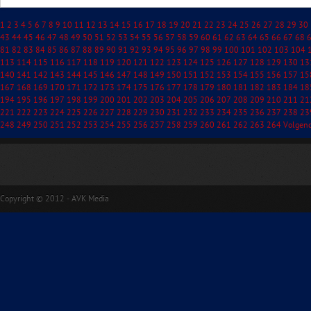
1
2
3
4
5
6
7
8
9
10
11
12
13
14
15
16
17
18
19
20
21
22
23
24
25
26
27
28
29
30
43
44
45
46
47
48
49
50
51
52
53
54
55
56
57
58
59
60
61
62
63
64
65
66
67
68
81
82
83
84
85
86
87
88
89
90
91
92
93
94
95
96
97
98
99
100
101
102
103
104
113
114
115
116
117
118
119
120
121
122
123
124
125
126
127
128
129
130
13
140
141
142
143
144
145
146
147
148
149
150
151
152
153
154
155
156
157
15
167
168
169
170
171
172
173
174
175
176
177
178
179
180
181
182
183
184
18
194
195
196
197
198
199
200
201
202
203
204
205
206
207
208
209
210
211
21
221
222
223
224
225
226
227
228
229
230
231
232
233
234
235
236
237
238
23
248
249
250
251
252
253
254
255
256
257
258
259
260
261
262
263
264
Volgen
Copyright © 2012 - AVK Media