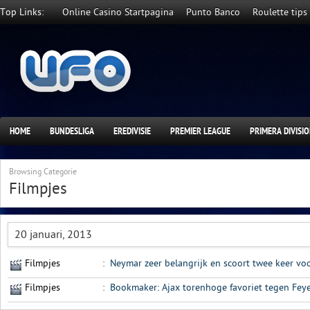
Top Links:
Online Casino Startpagina
Punto Banco
Roulette tips
HOME
BUNDESLIGA
EREDIVISIE
PREMIER LEAGUE
PRIMERA DIVISI
Browsing Categorie
Filmpjes
20 januari, 2013
Filmpjes
:
Neymar zeer belangrijk en scoort twee keer v
Filmpjes
:
Bookmaker: Ajax torenhoge favoriet tegen Fey