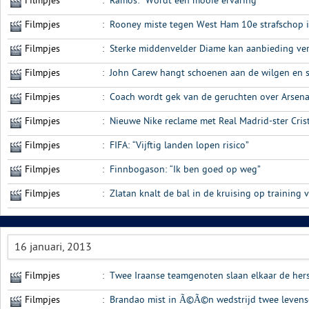
Filmpjes
:
Ramos: “Wordt een mooie ervaring”
Filmpjes
:
Rooney miste tegen West Ham 10e strafschop i
Filmpjes
:
Sterke middenvelder Diame kan aanbieding ve
Filmpjes
:
John Carew hangt schoenen aan de wilgen en sp
Filmpjes
:
Coach wordt gek van de geruchten over Arsena
Filmpjes
:
Nieuwe Nike reclame met Real Madrid-ster Cri
Filmpjes
:
FIFA: “Vijftig landen lopen risico”
Filmpjes
:
Finnbogason: “Ik ben goed op weg”
Filmpjes
:
Zlatan knalt de bal in de kruising op training 
16 januari, 2013
Filmpjes
:
Twee Iraanse teamgenoten slaan elkaar de hers
Filmpjes
:
Brandao mist in Ã©Ã©n wedstrijd twee levensg