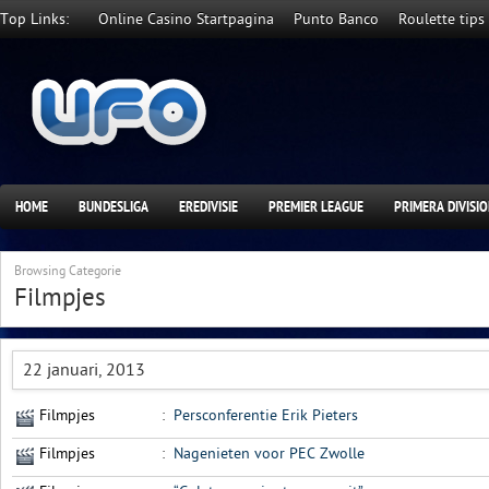
Top Links:
Online Casino Startpagina
Punto Banco
Roulette tips
HOME
BUNDESLIGA
EREDIVISIE
PREMIER LEAGUE
PRIMERA DIVISI
Browsing Categorie
Filmpjes
22 januari, 2013
Filmpjes
:
Persconferentie Erik Pieters
Filmpjes
:
Nagenieten voor PEC Zwolle