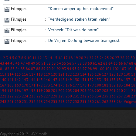
Filmpjes
:
“Komen amper op het middenveld”
Filmpjes
:
“Verdedigend steken laten valen”
Filmpjes
:
Verbeek: “Dit was de norm”
Filmpjes
:
De Vrij en De Jong bewaren teamgeest
1
2
3
4
5
6
7
8
9
10
11
12
13
14
15
16
17
18
19
20
21
22
23
24
25
26
27
28
29
30
43
44
45
46
47
48
49
50
51
52
53
54
55
56
57
58
59
60
61
62
63
64
65
66
67
68
81
82
83
84
85
86
87
88
89
90
91
92
93
94
95
96
97
98
99
100
101
102
103
104
113
114
115
116
117
118
119
120
121
122
123
124
125
126
127
128
129
130
13
140
141
142
143
144
145
146
147
148
149
150
151
152
153
154
155
156
157
15
167
168
169
170
171
172
173
174
175
176
177
178
179
180
181
182
183
184
18
194
195
196
197
198
199
200
201
202
203
204
205
206
207
208
209
210
211
21
221
222
223
224
225
226
227
228
229
230
231
232
233
234
235
236
237
238
23
248
249
250
251
252
253
254
255
256
257
258
259
260
261
262
263
264
Volgen
Copyright © 2012 - AVK Media