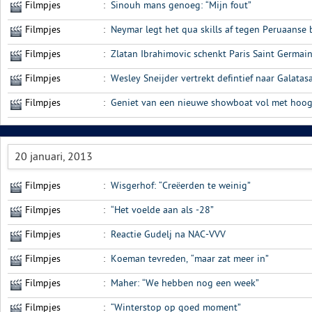
Filmpjes
:
Sinouh mans genoeg: “Mijn fout”
Filmpjes
:
Neymar legt het qua skills af tegen Peruaanse
Filmpjes
:
Zlatan Ibrahimovic schenkt Paris Saint Germai
Filmpjes
:
Wesley Sneijder vertrekt defintief naar Galatas
Filmpjes
:
Geniet van een nieuwe showboat vol met hoo
20 januari, 2013
Filmpjes
:
Wisgerhof: “Creëerden te weinig”
Filmpjes
:
“Het voelde aan als -28”
Filmpjes
:
Reactie Gudelj na NAC-VVV
Filmpjes
:
Koeman tevreden, “maar zat meer in”
Filmpjes
:
Maher: “We hebben nog een week”
Filmpjes
:
“Winterstop op goed moment”