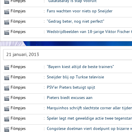
Filmpjes
:
“Galatasaray is stap vooruit”
Filmpjes
:
Fans wachten voor niets op Sneijder
Filmpjes
:
“Gedrag beter, nog niet perfect”
Filmpjes
:
Wedstrijdbeelden van 18-jarige Viktor Fischer
21 januari, 2013
Filmpjes
:
“Bayern kiest altijd de beste trainers”
Filmpjes
:
Sneijder blij op Turkse televisie
Filmpjes
:
PSV’er Pieters betuigt spijt
Filmpjes
:
Pieters biedt excuses aan
Filmpjes
:
Marquinhos schrijft slechtste corner aller tijd
Filmpjes
:
Speler legt met geweldige actie twee tegenstan
Filmpjes
:
Congolese doelman viert doelpunt op bizarre w