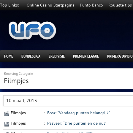
Top Links:
Online Casino Startpagina
Punto Banco
Roulette tips
HOME
BUNDESLIGA
EREDIVISIE
PREMIER LEAGUE
PRIMERA DIVISI
Browsing Categorie
Filmpjes
10 maart, 2013
Filmpjes
:
Bosz: “Vandaag punten belangrijk”
Filmpjes
:
Pasveer: “Drie punten en de nul”