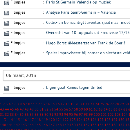
Filmpjes
:
Paris St.Germain-Valencia op muziek
Filmpjes
:
Analyse Paris Saint-Germain – Valencia
Filmpjes
:
Celtic-fan bemachtigt Juventus sjaal maar moet
Filmpjes
:
Overzicht van 10 topgoals uit Eredivisie 12/13
Filmpjes
:
Hugo Borst: âMeesterzet van Frank de Boer!â
Filmpjes
:
Speler improviseert bij corner op slechtste veld 
06 maart, 2013
Filmpjes
:
Eigen goal Ramos tegen United
1
2
3
4
5
6
7
8
9
10
11
12
13
14
15
16
17
18
19
20
21
22
23
24
25
26
27
28
29
30
43
44
45
46
47
48
49
50
51
52
53
54
55
56
57
58
59
60
61
62
63
64
65
66
67
68
81
82
83
84
85
86
87
88
89
90
91
92
93
94
95
96
97
98
99
100
101
102
103
104
113
114
115
116
117
118
119
120
121
122
123
124
125
126
127
128
129
130
13
140
141
142
143
144
145
146
147
148
149
150
151
152
153
154
155
156
157
15