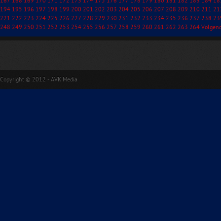
167
168
169
170
171
172
173
174
175
176
177
178
179
180
181
182
183
184
18
194
195
196
197
198
199
200
201
202
203
204
205
206
207
208
209
210
211
21
221
222
223
224
225
226
227
228
229
230
231
232
233
234
235
236
237
238
23
248
249
250
251
252
253
254
255
256
257
258
259
260
261
262
263
264
Volgen
Copyright © 2012 - AVK Media