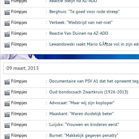
Filmpjes
:
Reactie Steijn na AZ-ADO
Filmpjes
:
Berghuis: “Te goed voor rode streep”
Filmpjes
:
Verbeek: “Wedstrijd van net-niet”
Filmpjes
:
Reactie Van Duinen na AZ-ADO
Filmpjes
:
Lewandowski raakt Mario GÃ¶tze vol in zijn ed
09 maart, 2013
Filmpjes
:
Documentaire van PSV A1 dat het opneemt te
Filmpjes
:
Oud-bondscoach Zwartkruis (1926-2013)
Filmpjes
:
Advocaat: “Maar wíj zijn koploper”
Filmpjes
:
Maaskant: “Waren duidelijk beter”
Filmpjes
:
Luijckx: “Vrouwen en kinderen eerst”
Filmpjes
:
Burnet: “Makkelijk gegeven penalty”