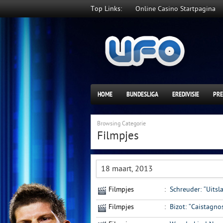
Top Links:
Online Casino Startpagina
HOME
BUNDESLIGA
EREDIVISIE
PRE
Browsing Categorie
Filmpjes
18 maart, 2013
Filmpjes
:
Schreuder: “Uitsl
Filmpjes
:
Bizot: “Caistagnos