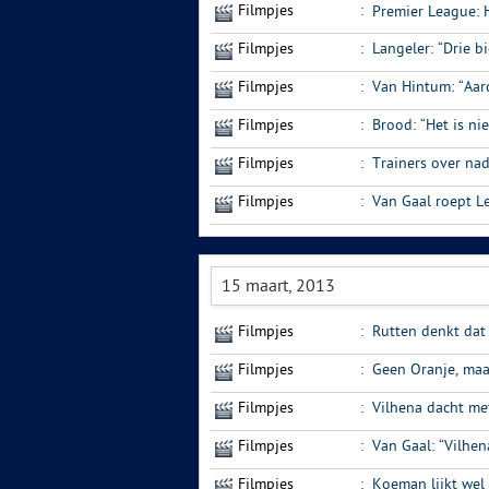
Filmpjes
:
Premier League: H
Filmpjes
:
Langeler: “Drie b
Filmpjes
:
Van Hintum: “Aar
Filmpjes
:
Brood: “Het is ni
Filmpjes
:
Trainers over na
Filmpjes
:
Van Gaal roept L
15 maart, 2013
Filmpjes
:
Rutten denkt dat 
Filmpjes
:
Geen Oranje, maar
Filmpjes
:
Vilhena dacht me
Filmpjes
:
Van Gaal: “Vilhe
Filmpjes
:
Koeman lijkt wel