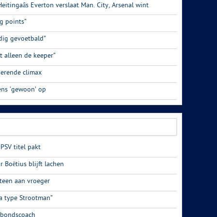
eitingaâs Everton verslaat Man. City, Arsenal wint
ig points”
dig gevoetbald”
et alleen de keeper”
derende climax
ens ‘gewoon’ op
PSV titel pakt
 Boëtius blijft lachen
teen aan vroeger
na type Strootman”
 bondscoach