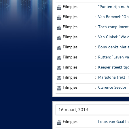
Filmpjes
:
“Punten zijn nu h
Filmpjes
:
Van Bommel: “Onzi
Filmpjes
:
Toch compliment
Filmpjes
:
Van Ginkel: “We
Filmpjes
:
Bony denkt niet a
Filmpjes
:
Rutten: “Leven va
Filmpjes
:
Keeper steekt tij
Filmpjes
:
Maradona trekt i
Filmpjes
:
Clarence Seedorf
16 maart, 2013
Filmpjes
:
Louis van Gaal li