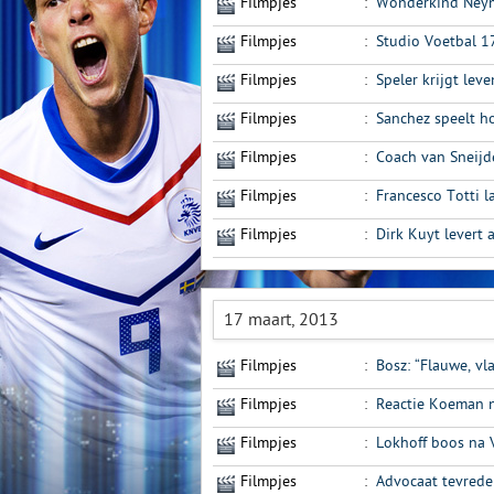
Filmpjes
:
Wonderkind Neyma
Filmpjes
:
Studio Voetbal 1
Filmpjes
:
Speler krijgt lev
Filmpjes
:
Sanchez speelt h
Filmpjes
:
Coach van Sneijd
Filmpjes
:
Francesco Totti l
Filmpjes
:
Dirk Kuyt levert
17 maart, 2013
Filmpjes
:
Bosz: “Flauwe, vl
Filmpjes
:
Reactie Koeman 
Filmpjes
:
Lokhoff boos na 
Filmpjes
:
Advocaat tevrede