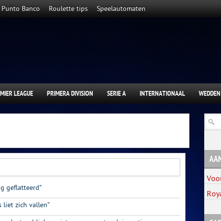
Punto Banco
Roulette tips
Speelautomaten
MIER LEAGUE
PRIMERA DIVISION
SERIE A
INTERNATIONAAL
WEDDEN
AA
Voo
ag geflatteerd”
Roy
 liet zich vallen”