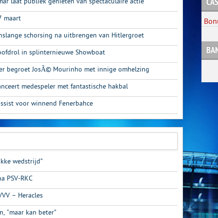
r laat publiek genieten van spectaculaire actie
CAS
7 maart
Bon
enslange schorsing na uitbrengen van Hitlergroet
BA
oofdrol in splinternieuwe Showboat
er begroet JosÃ© Mourinho met innige omhelzing
anceert medespeler met fantastische hakbal
 assist voor winnend Fenerbahce
akke wedstrijd”
na PSV-RKC
VVV – Heracles
n, “maar kan beter”