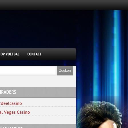
 OP VOETBAL
CONTACT
NRADERS
rdeelcasino
al Vegas Casino