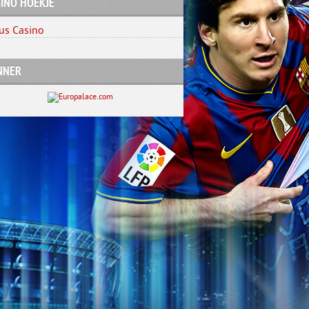
INO HOEKJE
us Casino
NNER