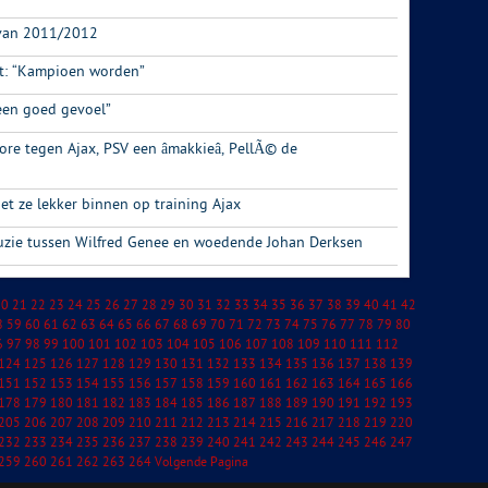
 van 2011/2012
t: “Kampioen worden”
een goed gevoel”
re tegen Ajax, PSV een âmakkieâ, PellÃ© de
et ze lekker binnen op training Ajax
uzie tussen Wilfred Genee en woedende Johan Derksen
20
21
22
23
24
25
26
27
28
29
30
31
32
33
34
35
36
37
38
39
40
41
42
8
59
60
61
62
63
64
65
66
67
68
69
70
71
72
73
74
75
76
77
78
79
80
6
97
98
99
100
101
102
103
104
105
106
107
108
109
110
111
112
124
125
126
127
128
129
130
131
132
133
134
135
136
137
138
139
151
152
153
154
155
156
157
158
159
160
161
162
163
164
165
166
178
179
180
181
182
183
184
185
186
187
188
189
190
191
192
193
205
206
207
208
209
210
211
212
213
214
215
216
217
218
219
220
232
233
234
235
236
237
238
239
240
241
242
243
244
245
246
247
259
260
261
262
263
264
Volgende Pagina