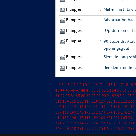
Filmpjes
:
Maher mist flow
Filmpjes
:
Advocaat herhaal
Filmpjes
:
“Op dit moment 
Filmpjes
:
90 Seconds: Altido
openingsgoal
Filmpjes
:
Siem de Jong schi
Filmpjes
:
Beelden van de r
1
2
3
4
5
6
7
8
9
10
11
12
13
14
15
16
17
18
19
43
44
45
46
47
48
49
50
51
52
53
54
55
56
57
5
81
82
83
84
85
86
87
88
89
90
91
92
93
94
95
9
113
114
115
116
117
118
119
120
121
122
123
140
141
142
143
144
145
146
147
148
149
150
167
168
169
170
171
172
173
174
175
176
177
194
195
196
197
198
199
200
201
202
203
204
221
222
223
224
225
226
227
228
229
230
231
248
249
250
251
252
253
254
255
256
257
258