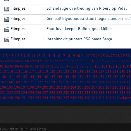
Filmpjes
:
Schandalige overtreding van Ribery op Vidal
Filmpjes
:
Geniaal! Elyounoussi stuurt tegenstander met 
Filmpjes
:
Fout Juve-keeper Buffon, goal Müller
Filmpjes
:
Ibrahimovic puntert PSG naast Barça
1
2
3
4
5
6
7
8
9
10
11
12
13
14
15
16
17
18
19
20
21
22
23
24
25
26
27
28
29
30
43
44
45
46
47
48
49
50
51
52
53
54
55
56
57
58
59
60
61
62
63
64
65
66
67
68
81
82
83
84
85
86
87
88
89
90
91
92
93
94
95
96
97
98
99
100
101
102
103
104
113
114
115
116
117
118
119
120
121
122
123
124
125
126
127
128
129
130
13
140
141
142
143
144
145
146
147
148
149
150
151
152
153
154
155
156
157
15
167
168
169
170
171
172
173
174
175
176
177
178
179
180
181
182
183
184
18
194
195
196
197
198
199
200
201
202
203
204
205
206
207
208
209
210
211
21
221
222
223
224
225
226
227
228
229
230
231
232
233
234
235
236
237
238
23
248
249
250
251
252
253
254
255
256
257
258
259
260
261
262
263
264
Volgen
Copyright © 2012 - AVK Media