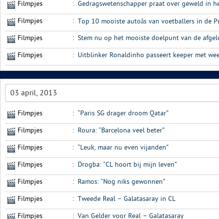
Filmpjes
:
Gedragswetenschapper praat over geweld in h
Filmpjes
:
Top 10 mooiste autoâs van voetballers in de 
Filmpjes
:
Stem nu op het mooiste doelpunt van de afge
Filmpjes
:
Uitblinker Ronaldinho passeert keeper met weer
03 april, 2013
Filmpjes
:
“Paris SG drager droom Qatar”
Filmpjes
:
Roura: “Barcelona veel beter”
Filmpjes
:
“Leuk, maar nu even vijanden”
Filmpjes
:
Drogba: “CL hoort bij mijn leven”
Filmpjes
:
Ramos: “Nog niks gewonnen”
Filmpjes
:
Tweede Real – Galatasaray in CL
Filmpjes
:
Van Gelder voor Real – Galatasaray