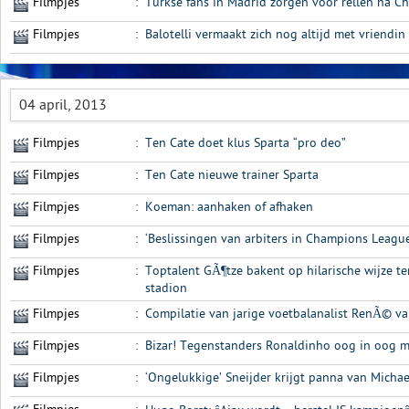
Filmpjes
:
Turkse fans in Madrid zorgen voor rellen na 
Filmpjes
:
Balotelli vermaakt zich nog altijd met vriend
04 april, 2013
Filmpjes
:
Ten Cate doet klus Sparta “pro deo”
Filmpjes
:
Ten Cate nieuwe trainer Sparta
Filmpjes
:
Koeman: aanhaken of afhaken
Filmpjes
:
‘Beslissingen van arbiters in Champions League
Filmpjes
:
Toptalent GÃ¶tze bakent op hilarische wijze te
stadion
Filmpjes
:
Compilatie van jarige voetbalanalist RenÃ© va
Filmpjes
:
Bizar! Tegenstanders Ronaldinho oog in oog met
Filmpjes
:
‘Ongelukkige’ Sneijder krijgt panna van Michae