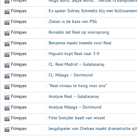
Filmpjes
:
Hugo Borst: âAjax wordt… herstel IS kampioenâ
Filmpjes
:
Ex-speler Sidney Schmeltz blij met faillissem
Filmpjes
:
Zlatan is de baas van PSG
Filmpjes
:
Ronaldo zet Real op voorsprong
Filmpjes
:
Benzema maakt tweede voor Real
Filmpjes
:
Higuaín kopt Real naar 3-0
Filmpjes
:
CL: Real Madrid – Galatasaray
Filmpjes
:
CL: Málaga – Dortmund
Filmpjes
:
“Real niveau te hoog voor ons”
Filmpjes
:
Analyse Real – Galatasaray
Filmpjes
:
Analyse Málaga – Dortmund
Filmpjes
:
Fitte Sneijder baalt van wissel
Filmpjes
:
Jeugdspeler van Chelsea maakt dramatische sc