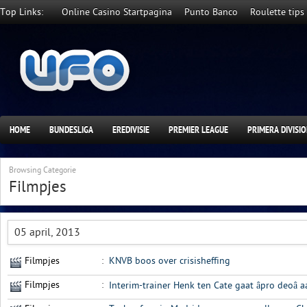
Top Links:
Online Casino Startpagina
Punto Banco
Roulette tips
HOME
BUNDESLIGA
EREDIVISIE
PREMIER LEAGUE
PRIMERA DIVISI
Browsing Categorie
Filmpjes
05 april, 2013
Filmpjes
:
KNVB boos over crisisheffing
Filmpjes
:
Interim-trainer Henk ten Cate gaat âpro deoâ 