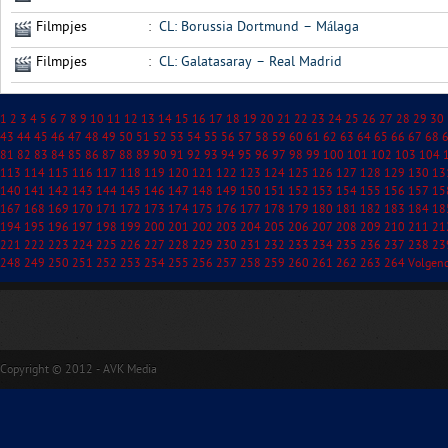
Filmpjes
:
CL: Borussia Dortmund – Málaga
Filmpjes
:
CL: Galatasaray – Real Madrid
1
2
3
4
5
6
7
8
9
10
11
12
13
14
15
16
17
18
19
20
21
22
23
24
25
26
27
28
29
30
43
44
45
46
47
48
49
50
51
52
53
54
55
56
57
58
59
60
61
62
63
64
65
66
67
68
81
82
83
84
85
86
87
88
89
90
91
92
93
94
95
96
97
98
99
100
101
102
103
104
113
114
115
116
117
118
119
120
121
122
123
124
125
126
127
128
129
130
13
140
141
142
143
144
145
146
147
148
149
150
151
152
153
154
155
156
157
15
167
168
169
170
171
172
173
174
175
176
177
178
179
180
181
182
183
184
18
194
195
196
197
198
199
200
201
202
203
204
205
206
207
208
209
210
211
21
221
222
223
224
225
226
227
228
229
230
231
232
233
234
235
236
237
238
23
248
249
250
251
252
253
254
255
256
257
258
259
260
261
262
263
264
Volgen
Copyright © 2012 - AVK Media