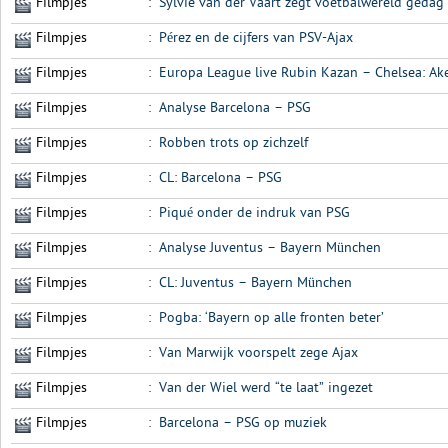
Filmpjes
:
Sylvie van der Vaart zegt voetbalwereld gedag 
Filmpjes
:
Pérez en de cijfers van PSV-Ajax
Filmpjes
:
Europa League live Rubin Kazan – Chelsea: Ake 
Filmpjes
:
Analyse Barcelona – PSG
Filmpjes
:
Robben trots op zichzelf
Filmpjes
:
CL: Barcelona – PSG
Filmpjes
:
Piqué onder de indruk van PSG
Filmpjes
:
Analyse Juventus – Bayern München
Filmpjes
:
CL: Juventus – Bayern München
Filmpjes
:
Pogba: ‘Bayern op alle fronten beter’
Filmpjes
:
Van Marwijk voorspelt zege Ajax
Filmpjes
:
Van der Wiel werd “te laat” ingezet
Filmpjes
:
Barcelona – PSG op muziek