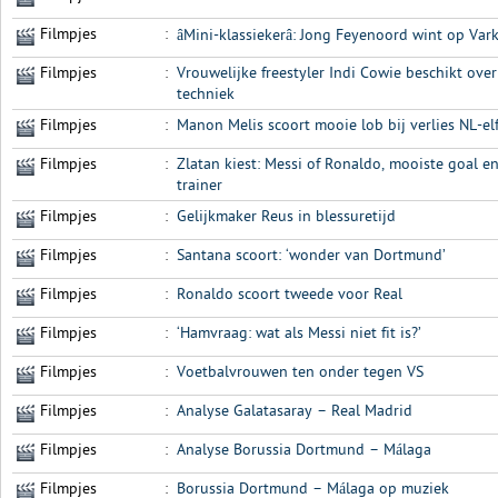
Filmpjes
:
âMini-klassiekerâ: Jong Feyenoord wint op V
Filmpjes
:
Vrouwelijke freestyler Indi Cowie beschikt ov
techniek
Filmpjes
:
Manon Melis scoort mooie lob bij verlies NL-el
Filmpjes
:
Zlatan kiest: Messi of Ronaldo, mooiste goal e
trainer
Filmpjes
:
Gelijkmaker Reus in blessuretijd
Filmpjes
:
Santana scoort: ‘wonder van Dortmund’
Filmpjes
:
Ronaldo scoort tweede voor Real
Filmpjes
:
‘Hamvraag: wat als Messi niet fit is?’
Filmpjes
:
Voetbalvrouwen ten onder tegen VS
Filmpjes
:
Analyse Galatasaray – Real Madrid
Filmpjes
:
Analyse Borussia Dortmund – Málaga
Filmpjes
:
Borussia Dortmund – Málaga op muziek