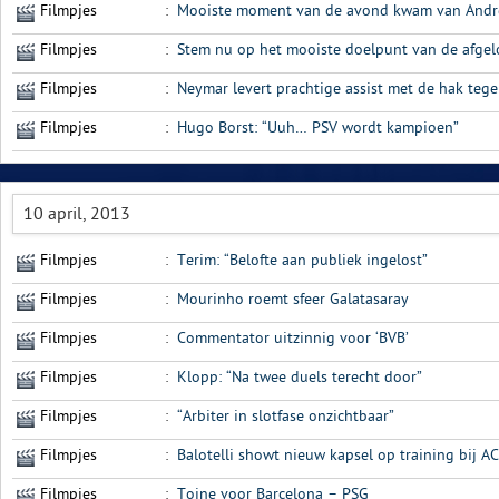
Filmpjes
:
Mooiste moment van de avond kwam van Andres
Filmpjes
:
Stem nu op het mooiste doelpunt van de afge
Filmpjes
:
Neymar levert prachtige assist met de hak te
Filmpjes
:
Hugo Borst: “Uuh… PSV wordt kampioen”
10 april, 2013
Filmpjes
:
Terim: “Belofte aan publiek ingelost”
Filmpjes
:
Mourinho roemt sfeer Galatasaray
Filmpjes
:
Commentator uitzinnig voor ‘BVB’
Filmpjes
:
Klopp: “Na twee duels terecht door”
Filmpjes
:
“Arbiter in slotfase onzichtbaar”
Filmpjes
:
Balotelli showt nieuw kapsel op training bij A
Filmpjes
:
Toine voor Barcelona – PSG