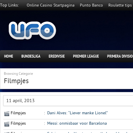
Top Links:
Online Casino Startpagina
Punto Banco
Roulette tips
HOME
BUNDESLIGA
EREDIVISIE
PREMIER LEAGUE
PRIMERA DIVISI
Browsing Categorie
Filmpjes
11 april, 2013
Filmpjes
:
Dani Alves: “Liever manke Lionel”
Filmpjes
:
Messi: onmisbaar voor Barcelona