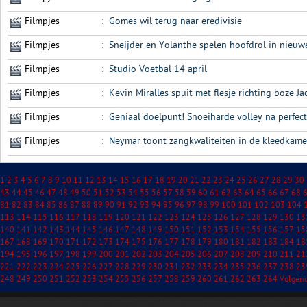
Filmpjes
:
Gomes wil terug naar eredivisie
Filmpjes
:
Sneijder en Yolanthe spelen hoofdrol in nieuw
Filmpjes
:
Studio Voetbal 14 april
Filmpjes
:
Kevin Miralles spuit met flesje richting boze Ja
Filmpjes
:
Geniaal doelpunt! Snoeiharde volley na perfe
Filmpjes
:
Neymar toont zangkwaliteiten in de kleedkame
1
2
3
4
5
6
7
8
9
10
11
12
13
14
15
16
17
18
19
20
21
22
23
24
25
26
27
28
29
30
43
44
45
46
47
48
49
50
51
52
53
54
55
56
57
58
59
60
61
62
63
64
65
66
67
68
81
82
83
84
85
86
87
88
89
90
91
92
93
94
95
96
97
98
99
100
101
102
103
104
113
114
115
116
117
118
119
120
121
122
123
124
125
126
127
128
129
130
13
140
141
142
143
144
145
146
147
148
149
150
151
152
153
154
155
156
157
15
167
168
169
170
171
172
173
174
175
176
177
178
179
180
181
182
183
184
18
194
195
196
197
198
199
200
201
202
203
204
205
206
207
208
209
210
211
21
221
222
223
224
225
226
227
228
229
230
231
232
233
234
235
236
237
238
23
248
249
250
251
252
253
254
255
256
257
258
259
260
261
262
263
264
Volgen