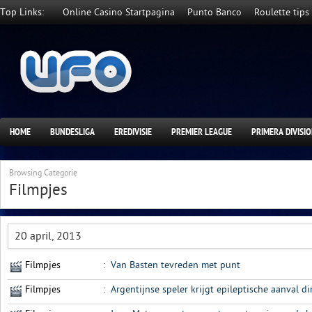
Top Links:
Online Casino Startpagina
Punto Banco
Roulette tips
HOME
BUNDESLIGA
EREDIVISIE
PREMIER LEAGUE
PRIMERA DIVISI
Browsing Categorie
Filmpjes
20 april, 2013
Filmpjes
:
Van Basten tevreden met punt
Filmpjes
:
Argentijnse speler krijgt epileptische aanval di