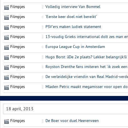
Filmpjes
:
Volledig interview Van Bommel
Filmpjes
:
‘Eerste keer doel niet bereikt’
Filmpjes
:
PSV’ers maken ludiek statement
Filmpjes
:
13-voudig Grieks international dolt zes man e
Filmpjes
:
Europa League Cup in Amsterdam
Filmpjes
:
Hugo Borst: âDe 2e plaats? Lekker belangrijk!â
Filmpjes
:
Royston Drenthe fans imiteren het ‘ik zoek een
Filmpjes
:
De verleidelijke vriendin van Real Madrid-ver
Filmpjes
:
Mladen Petric maakt megamisser voor open do
18 april, 2013
Filmpjes
:
De Boer voor duel Heerenveen