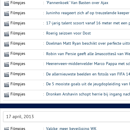
Filmpjes
:
‘Pannenkoek’ Van Basten over Ajax
Filmpjes
:
Juninho reageert zich af op treuzelende keeper 
Filmpjes
:
17-jarig talent scoort vanaf 16 meter met een
Filmpjes
:
Roerig seizoen voor Dost
Filmpjes
:
Doelman Matt Ryan beschikt over perfecte uitt
Filmpjes
:
Robin van Persie geeft alle âmascottesâ van 
Filmpjes
:
Heerenveen-middenvelder Marco Pappa met sc
Filmpjes
:
De allernieuwste beelden en fotoâs van FIFA 1
Filmpjes
:
De 5 mooiste goals uit de jeugdopleiding van 
Filmpjes
:
Dronken Arshavin schopt herrie bij ingang nac
17 april, 2013
Filmpjes
:
Valcke: meer beveiliging WK