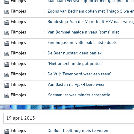
Filmpjes
:
Juan Mata verrast supporter met gesigneerd sh
Filmpjes
:
Zoons van Beckham dollen met Thiago Silva en
Filmpjes
:
Bundesliga: Van der Vaart leidt HSV naar winst,
Filmpjes
:
Van Bommel haalde niveau “soms” niet
Filmpjes
:
Finnbogasson: volle bak laatste duels
Filmpjes
:
De Boer nuchter: geen paniek
Filmpjes
:
“Niet onszelf in de put praten”
Filmpjes
:
De Vrij: ‘Feyenoord weer een team’
Filmpjes
:
Van Basten na Ajax-Heerenveen
Filmpjes
:
Koeman: er was minder acceptatie
19 april, 2013
Filmpjes
:
De Boer heeft nog niets te vieren