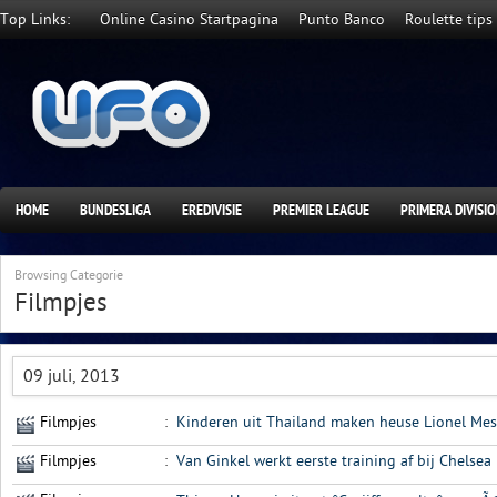
Top Links:
Online Casino Startpagina
Punto Banco
Roulette tips
HOME
BUNDESLIGA
EREDIVISIE
PREMIER LEAGUE
PRIMERA DIVISI
Browsing Categorie
Filmpjes
09 juli, 2013
Filmpjes
:
Kinderen uit Thailand maken heuse Lionel Mes
Filmpjes
:
Van Ginkel werkt eerste training af bij Chelsea