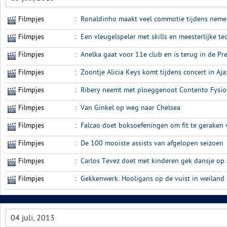
Filmpjes
:
Ronaldinho maakt veel commotie tijdens neme
Filmpjes
:
Een vleugelspeler met skills en meesterlijke t
Filmpjes
:
Anelka gaat voor 11e club en is terug in de P
Filmpjes
:
Zoontje Alicia Keys komt tijdens concert in A
Filmpjes
:
Ribery neemt met ploeggenoot Contento Fysio
Filmpjes
:
Van Ginkel op weg naar Chelsea
Filmpjes
:
Falcao doet boksoefeningen om fit te geraken
Filmpjes
:
De 100 mooiste assists van afgelopen seizoen
Filmpjes
:
Carlos Tevez doet met kinderen gek dansje op 
Filmpjes
:
Gekkenwerk: Hooligans op de vuist in weiland
04 juli, 2013