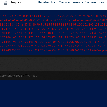
Filmpjes
:
Benefietduel: ‘Messi en vrienden’ winnen van ‘
1
2
3
4
5
6
7
8
9
10
11
12
13
14
15
16
17
18
19
20
21
22
23
24
25
26
27
28
29
30
43
44
45
46
47
48
49
50
51
52
53
54
55
56
57
58
59
60
61
62
63
64
65
66
67
68
81
82
83
84
85
86
87
88
89
90
91
92
93
94
95
96
97
98
99
100
101
102
103
104
113
114
115
116
117
118
119
120
121
122
123
124
125
126
127
128
129
130
13
140
141
142
143
144
145
146
147
148
149
150
151
152
153
154
155
156
157
15
167
168
169
170
171
172
173
174
175
176
177
178
179
180
181
182
183
184
18
194
195
196
197
198
199
200
201
202
203
204
205
206
207
208
209
210
211
21
221
222
223
224
225
226
227
228
229
230
231
232
233
234
235
236
237
238
23
248
249
250
251
252
253
254
255
256
257
258
259
260
261
262
263
264
Volgen
Copyright © 2012 - AVK Media