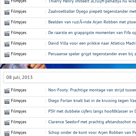
Filmpjes
:
Thierry Henry imiteert âCruijff-penaltyâ nu w
Filmpjes
:
Zaalvoetballer Dyego piepelt tegenstander me
Filmpjes
:
Beelden van ruziÃ«nde Arjen Robben met ploe
Filmpjes
:
De raarste en grappigste momenten van Fifa op 
Filmpjes
:
David Villa voor een prikkie naar Atletico Madr
Filmpjes
:
Peruaanse speler grijpt tegenstander even bij z
08 juli, 2013
Filmpjes
:
Non-Footy: Prachtige montage van strijd tusse
Filmpjes
:
Diego Forlan knalt bal in de kruising tegen V
Filmpjes
:
PSV met dubbele cijfers langs hoofdklasser s
Filmpjes
:
Clarence Seedorf met prachtig afstandsschot 
Filmpjes
:
Schop onder de kont voor Arjen Robben van P