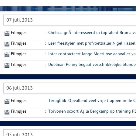
07 juli, 2013
Filmpjes
:
Chelsea geÃ¯nteresseerd in toptalent Bruma v
Filmpjes
:
Leer freestylen met profvoetballer Nigel Hasse
Filmpjes
:
Inter contracteert lange Algerijnse aanvaller v
Filmpjes
:
Doelman Penny begaat verschrikkelijke blunde
06 juli, 2013
Filmpjes
:
Terugblik: Opvallend veel vrije trappen in de 
Filmpjes
:
Toivonen scoort Ã¡ la Bergkamp op training P
05 juli, 2013