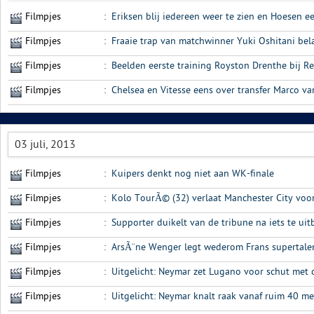
Filmpjes
:
Eriksen blij iedereen weer te zien en Hoesen e
Filmpjes
:
Fraaie trap van matchwinner Yuki Oshitani bela
Filmpjes
:
Beelden eerste training Royston Drenthe bij R
Filmpjes
:
Chelsea en Vitesse eens over transfer Marco va
03 juli, 2013
Filmpjes
:
Kuipers denkt nog niet aan WK-finale
Filmpjes
:
Kolo TourÃ© (32) verlaat Manchester City voor
Filmpjes
:
Supporter duikelt van de tribune na iets te ui
Filmpjes
:
ArsÃ¨ne Wenger legt wederom Frans supertalen
Filmpjes
:
Uitgelicht: Neymar zet Lugano voor schut met 
Filmpjes
:
Uitgelicht: Neymar knalt raak vanaf ruim 40 me