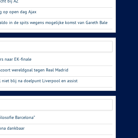
cht bij AZ
g op open dag Ajax
naldo in de spits wegens mogelijke komst van Gareth Bale
rs naar EK-finale
scoort wereldgoal tegen Real Madrid
l niet blij na doelpunt Liverpool en assist
filosofie Barcelona”
lona dankbaar