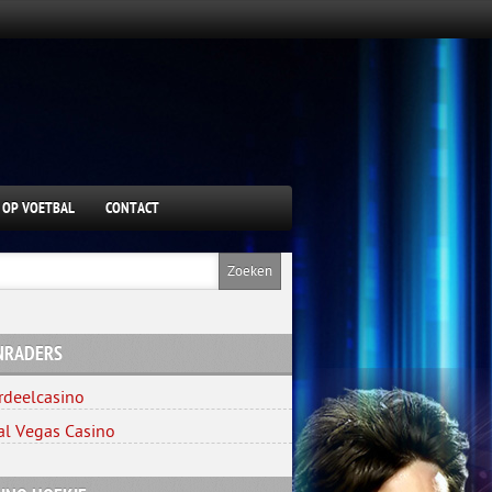
 OP VOETBAL
CONTACT
NRADERS
rdeelcasino
al Vegas Casino