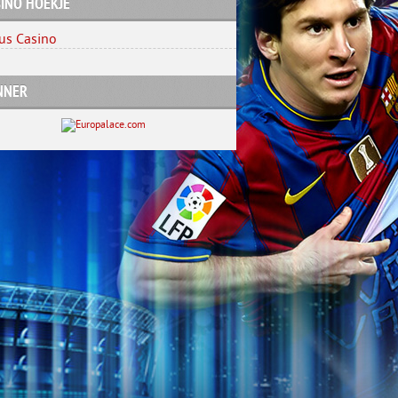
INO HOEKJE
us Casino
NNER