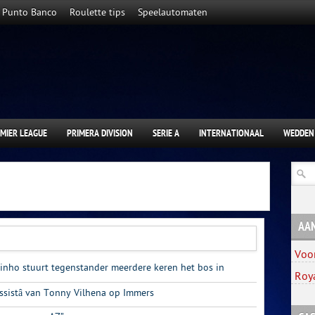
Punto Banco
Roulette tips
Speelautomaten
MIER LEAGUE
PRIMERA DIVISION
SERIE A
INTERNATIONAAL
WEDDEN
AA
Voo
inho stuurt tegenstander meerdere keren het bos in
Roy
assistâ van Tonny Vilhena op Immers