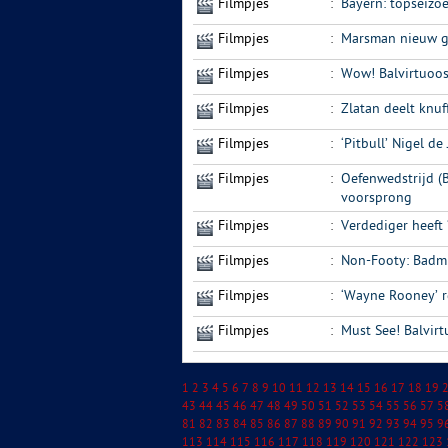
Filmpjes
:
Bayern: topseizo
Filmpjes
:
Marsman nieuw ge
Filmpjes
:
Wow! Balvirtuoos
Filmpjes
:
Zlatan deelt knuf
Filmpjes
:
‘Pitbull’ Nigel d
Filmpjes
:
Oefenwedstrijd 
voorsprong
Filmpjes
:
Verdediger heeft 
Filmpjes
:
Non-Footy: Badmi
Filmpjes
:
‘Wayne Rooney’ r
Filmpjes
:
Must See! Balvir
1
2
3
4
5
6
7
8
9
10
11
12
13
14
15
16
17
18
19
43
44
45
46
47
48
49
50
51
52
53
54
55
56
57
5
81
82
83
84
85
86
87
88
89
90
91
92
93
94
95
9
113
114
115
116
117
118
119
120
121
122
123