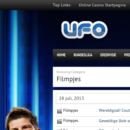
Top Links:
Online Casino Startpagina
HOME
BUNDESLIGA
EREDIVISIE
PRE
Browsing Categorie
Filmpjes
28 juli, 2013
Filmpjes
:
Wereldgoal! Cout
Filmpjes
:
Geweldige âlob-