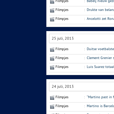
Filmpjes
:
Babelj nieuw gezi
Filmpjes
:
Drukte van belan
Filmpjes
:
Ancelotti zet Ro
25 juli, 2013
Filmpjes
:
Duitse voetbalste
Filmpjes
:
Clement Grenier 
Filmpjes
:
Luis Suarez totaa
24 juli, 2013
Filmpjes
:
“Martino past in 
Filmpjes
:
Martino is Barce