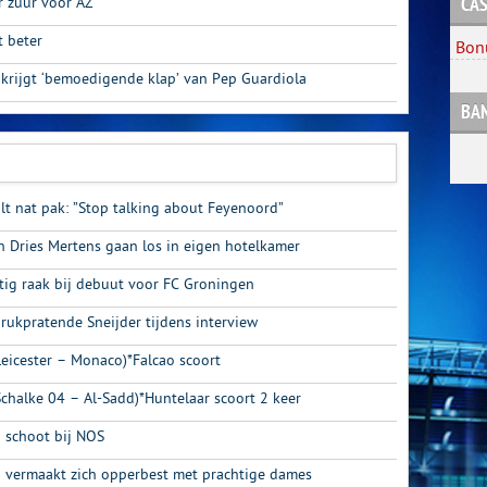
r zuur voor AZ”
CAS
t beter
Bon
 krijgt ‘bemoedigende klap’ van Pep Guardiola
BA
lt nat pak: ”Stop talking about Feyenoord”
 Dries Mertens gaan los in eigen hotelkamer
htig raak bij debuut voor FC Groningen
drukpratende Sneijder tijdens interview
Leicester – Monaco)*Falcao scoort
Schalke 04 – Al-Sadd)*Huntelaar scoort 2 keer
 schoot bij NOS
i vermaakt zich opperbest met prachtige dames