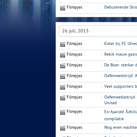
Filmpjes
:
Debuterende Stro
26 juli, 2013
Filmpjes
:
Kater bij FC Utr
Filmpjes
:
Rekik nieuw gezic
Filmpjes
:
De Boer: sterker 
Filmpjes
:
Oefenwedstrijd: 
Filmpjes
:
Veel supporters 
Filmpjes
:
Oefenwedastrijd:
United
Filmpjes
:
Ex-Ajacied Ãzbil
compilatie
Filmpjes
:
Nog even wachte