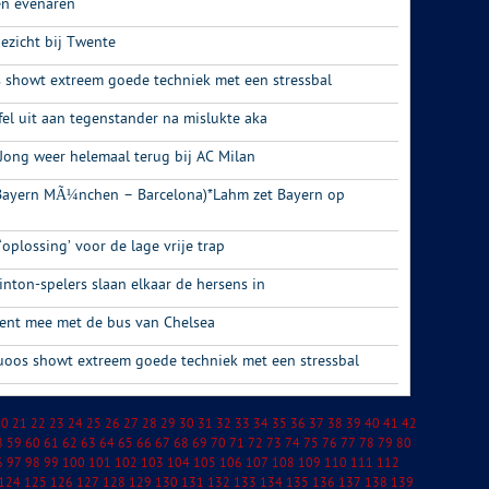
en evenaren
zicht bij Twente
 showt extreem goede techniek met een stressbal
fel uit aan tegenstander na mislukte aka
e Jong weer helemaal terug bij AC Milan
(Bayern MÃ¼nchen – Barcelona)*Lahm zet Bayern op
‘oplossing’ voor de lage vrije trap
nton-spelers slaan elkaar de hersens in
ent mee met de bus van Chelsea
tuoos showt extreem goede techniek met een stressbal
20
21
22
23
24
25
26
27
28
29
30
31
32
33
34
35
36
37
38
39
40
41
42
8
59
60
61
62
63
64
65
66
67
68
69
70
71
72
73
74
75
76
77
78
79
80
6
97
98
99
100
101
102
103
104
105
106
107
108
109
110
111
112
124
125
126
127
128
129
130
131
132
133
134
135
136
137
138
139