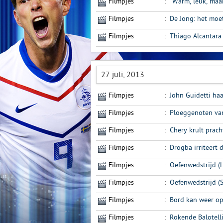
Filmpjes
:
“Warm, leuk, maa
Filmpjes
:
De Jong: het moe
Filmpjes
:
Thiago Alcantara
27 juli, 2013
Filmpjes
:
John Guidetti haa
Filmpjes
:
Ploeggenoten van
Filmpjes
:
Chery krult prac
Filmpjes
:
Drogba irriteert 
Filmpjes
:
Oefenwedstrijd (
Filmpjes
:
Oefenwedstrijd (
Filmpjes
:
Bord kan weer op
Filmpjes
:
Rokende Balotell