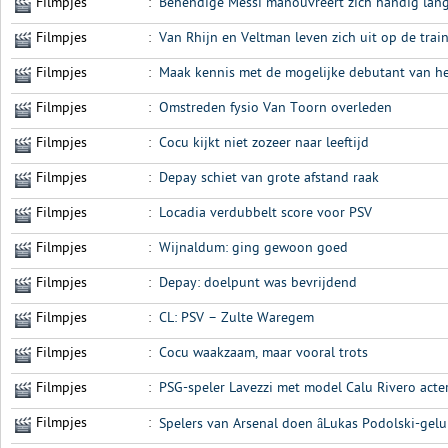
Filmpjes
:
Behendige Messi manouvreert zich handig lan
Filmpjes
:
Van Rhijn en Veltman leven zich uit op de trai
Filmpjes
:
Maak kennis met de mogelijke debutant van het
Filmpjes
:
Omstreden fysio Van Toorn overleden
Filmpjes
:
Cocu kijkt niet zozeer naar leeftijd
Filmpjes
:
Depay schiet van grote afstand raak
Filmpjes
:
Locadia verdubbelt score voor PSV
Filmpjes
:
Wijnaldum: ging gewoon goed
Filmpjes
:
Depay: doelpunt was bevrijdend
Filmpjes
:
CL: PSV – Zulte Waregem
Filmpjes
:
Cocu waakzaam, maar vooral trots
Filmpjes
:
PSG-speler Lavezzi met model Calu Rivero acte
Filmpjes
:
Spelers van Arsenal doen âLukas Podolski-gelu