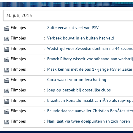
30 juli, 2013
Filmpjes
:
Zulte verwacht veel van PSV
Filmpjes
:
Verbeek bouwt in en buiten het veld
Filmpjes
:
Wedstrijd voor Zweedse doelman na 44 second
Filmpjes
:
Franck Ribery wisselt voorafgaand aan wedstri
Filmpjes
:
Maak kennis met de pas 17-jarige PSV’er Zakar
Filmpjes
:
Cocu waakt voor onderschatting
Filmpjes
:
Joep op bezoek bij oostelijke clubs
Filmpjes
:
Braziliaan Ronaldo maakt carriÃ¨re als rap-rep
Filmpjes
:
Ecuadoriaanse aanvaller Christian BenÃ­tez sterf
Filmpjes
:
Nani laat via twee doelpunten van zich horen