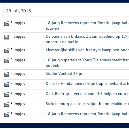
29 juli, 2013
Filmpjes
:
18-jarig Roemeens toptalent Rotariu jaagt bal
touwen
Filmpjes
:
De panna van Eriksen, Zlatan woedend op 17-j
onderuit na tackle
Filmpjes
:
Meesterlijke skills van freestyle kampioen-An
Filmpjes
:
16-jarig supertalent Youri Tielemans steelt ha
publiek
Filmpjes
:
Studio Voetbal 28 juli
Filmpjes
:
Keisuke Honda poeiert vrije trap snoeihard ac
Filmpjes
:
Derk Boerrigter verkast voor 3.5 miljoen euro n
Filmpjes
:
Stekelenburg gaat niet vrijuit bij ongelukkige
Filmpjes
:
18-jarig Roemeens toptalent Rotariu jaagt ba