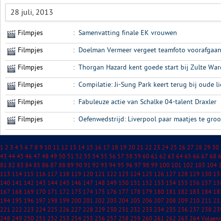
28 juli, 2013
Filmpjes
:
Samenvatting finale EK vrouwen
Filmpjes
:
Doelman Vermeer vergeet teamfoto voorafgaan
Filmpjes
:
Thorgan Hazard kent goede start bij Zulte War
Filmpjes
:
Compilatie: Ji-Sung Park keert terug bij oude l
Filmpjes
:
Fabuleuze actie van Schalke 04-talent Draxler
Filmpjes
:
Oefenwedstrijd: Liverpool paar maatjes te gro
1
2
3
4
5
6
7
8
9
10
11
12
13
14
15
16
17
18
19
20
21
22
23
24
25
26
27
28
29
30
43
44
45
46
47
48
49
50
51
52
53
54
55
56
57
58
59
60
61
62
63
64
65
66
67
68
81
82
83
84
85
86
87
88
89
90
91
92
93
94
95
96
97
98
99
100
101
102
103
104
113
114
115
116
117
118
119
120
121
122
123
124
125
126
127
128
129
130
13
140
141
142
143
144
145
146
147
148
149
150
151
152
153
154
155
156
157
15
167
168
169
170
171
172
173
174
175
176
177
178
179
180
181
182
183
184
18
194
195
196
197
198
199
200
201
202
203
204
205
206
207
208
209
210
211
21
221
222
223
224
225
226
227
228
229
230
231
232
233
234
235
236
237
238
23
248
249
250
251
252
253
254
255
256
257
258
259
260
261
262
263
264
Volgen