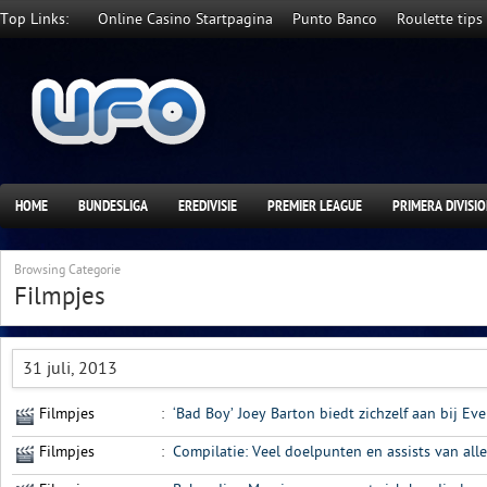
Top Links:
Online Casino Startpagina
Punto Banco
Roulette tips
HOME
BUNDESLIGA
EREDIVISIE
PREMIER LEAGUE
PRIMERA DIVISI
Browsing Categorie
Filmpjes
31 juli, 2013
Filmpjes
:
‘Bad Boy’ Joey Barton biedt zichzelf aan bij Ev
Filmpjes
:
Compilatie: Veel doelpunten en assists van all