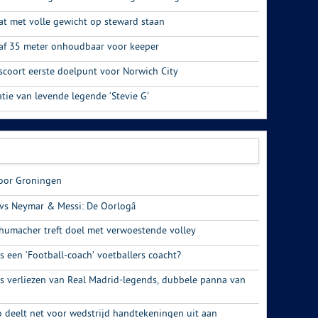
aat met volle gewicht op steward staan
af 35 meter onhoudbaar voor keeper
scoort eerste doelpunt voor Norwich City
tie van levende legende ‘Stevie G’
voor Groningen
 vs Neymar & Messi: De Oorlogâ
chumacher treft doel met verwoestende volley
s een ‘Football-coach’ voetballers coacht?
s verliezen van Real Madrid-legends, dubbele panna van
o deelt net voor wedstrijd handtekeningen uit aan