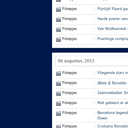
Filmpjes
:
Pijnlijk! Paard g
Filmpjes
:
Harde poeier van
Filmpjes
:
Van Wolfswinkel 
Filmpjes
:
Prachtige compila
06 augustus, 2013
Filmpjes
:
Vliegende start 
Filmpjes
:
âBale & Ronaldo
Filmpjes
:
Zaalvoetballer S
Filmpjes
:
Wat gebeurt er al
Filmpjes
:
Barcelona-legend
Owen
Filmpjes
:
Cristiano Ronald