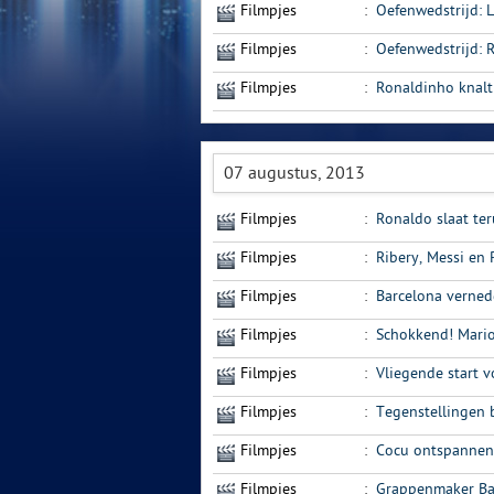
Filmpjes
:
Oefenwedstrijd: L
Filmpjes
:
Oefenwedstrijd: 
Filmpjes
:
Ronaldinho knalt 
07 augustus, 2013
Filmpjes
:
Ronaldo slaat te
Filmpjes
:
Ribery, Messi en 
Filmpjes
:
Barcelona verned
Filmpjes
:
Schokkend! Mario 
Filmpjes
:
Vliegende start 
Filmpjes
:
Tegenstellingen b
Filmpjes
:
Cocu ontspannen
Filmpjes
:
Grappenmaker Bal