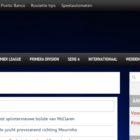
Punto Banco
Roulette tips
Speelautomaten
MIER LEAGUE
PRIMERA DIVISION
SERIE A
INTERNATIONAAL
WEDDEN
AA
Voo
est splinternieuwe bolide van McClaren
Roy
ldo juicht provocerend richting Mourinho