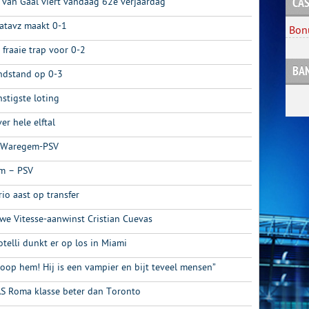
s van Gaal viert vandaag 62e verjaardag
CAS
atavz maakt 0-1
Bon
 fraaie trap voor 0-2
BA
ndstand op 0-3
stigste loting
er hele elftal
e Waregem-PSV
em – PSV
io aast op transfer
we Vitesse-aanwinst Cristian Cuevas
otelli dunkt er op los in Miami
oop hem! Hij is een vampier en bijt teveel mensen”
AS Roma klasse beter dan Toronto