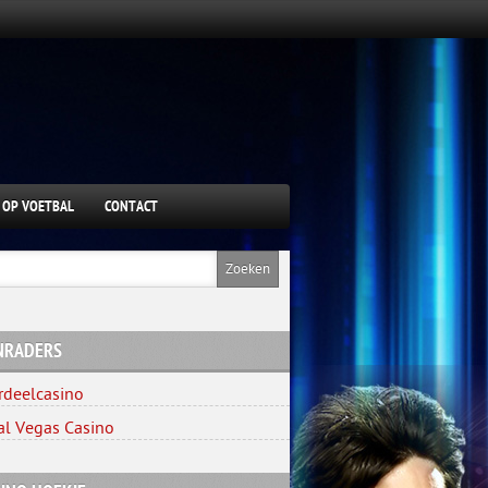
 OP VOETBAL
CONTACT
NRADERS
rdeelcasino
al Vegas Casino