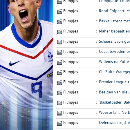
Filmpjes
:
Compilatie: Loui
Filmpjes
:
Rood Colpaert, M
Filmpjes
:
Bakkali zorgt met
Filmpjes
:
Maher bepaalt ei
Filmpjes
:
Schaars: Lyon gun
Filmpjes
:
Cocu: tevreden ov
Filmpjes
:
Willems na Zult
Filmpjes
:
CL: Zulte Wareg
Filmpjes
:
Premier League-tr
Filmpjes
:
Beelden van nieu
Filmpjes
:
‘Basketballer’ Bal
Filmpjes
:
Woeste fan: “Verk
Filmpjes
:
Oefenwedstrijd: 