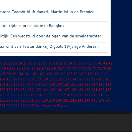
rtuoos Taarabt blijft dankzij Martin Jol in de Premier
ruit tijdens presentatie in Bangkok
ktijk: Een wedstrijd door de ogen van de scheidsrechter
jax wint van Telstar dankzij 2 goals 18-jarige Andersen
20
21
22
23
24
25
26
27
28
29
30
31
32
33
34
35
36
37
38
39
40
41
42
8
59
60
61
62
63
64
65
66
67
68
69
70
71
72
73
74
75
76
77
78
79
80
6
97
98
99
100
101
102
103
104
105
106
107
108
109
110
111
112
124
125
126
127
128
129
130
131
132
133
134
135
136
137
138
139
151
152
153
154
155
156
157
158
159
160
161
162
163
164
165
166
178
179
180
181
182
183
184
185
186
187
188
189
190
191
192
193
205
206
207
208
209
210
211
212
213
214
215
216
217
218
219
220
232
233
234
235
236
237
238
239
240
241
242
243
244
245
246
247
259
260
261
262
263
264
Volgende Pagina