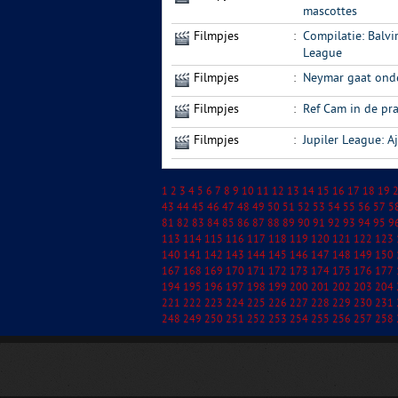
mascottes
Filmpjes
:
Compilatie: Balvi
League
Filmpjes
:
Neymar gaat onde
Filmpjes
:
Ref Cam in de pra
Filmpjes
:
Jupiler League: A
1
2
3
4
5
6
7
8
9
10
11
12
13
14
15
16
17
18
19
43
44
45
46
47
48
49
50
51
52
53
54
55
56
57
5
81
82
83
84
85
86
87
88
89
90
91
92
93
94
95
9
113
114
115
116
117
118
119
120
121
122
123
140
141
142
143
144
145
146
147
148
149
150
167
168
169
170
171
172
173
174
175
176
177
194
195
196
197
198
199
200
201
202
203
204
221
222
223
224
225
226
227
228
229
230
231
248
249
250
251
252
253
254
255
256
257
258