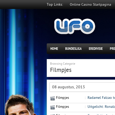
Top Links:
Online Casino Startpagina
HOME
BUNDESLIGA
EREDIVISIE
PRE
Browsing Categorie
Filmpjes
08 augustus, 2013
Filmpjes
:
Radamel Falcao t
Filmpjes
:
Uitgelicht: Rona