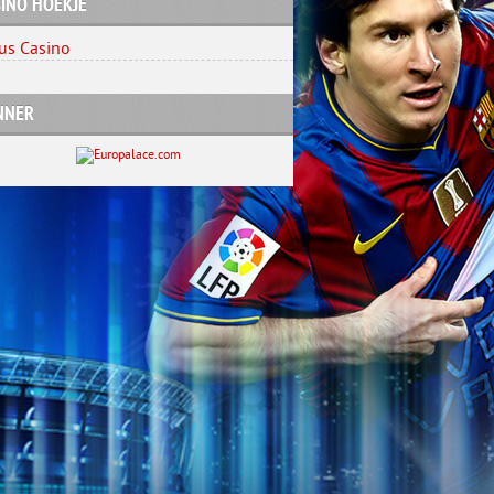
INO HOEKJE
us Casino
NNER