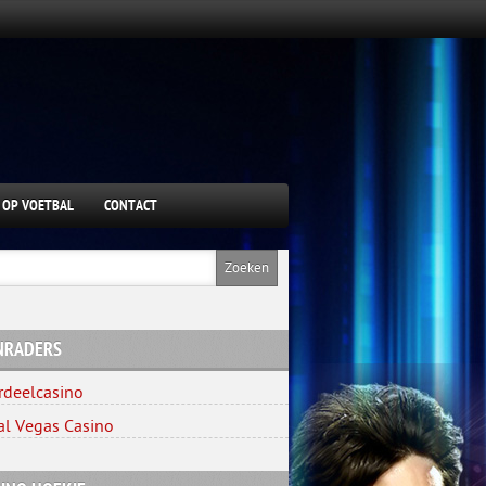
 OP VOETBAL
CONTACT
NRADERS
rdeelcasino
al Vegas Casino