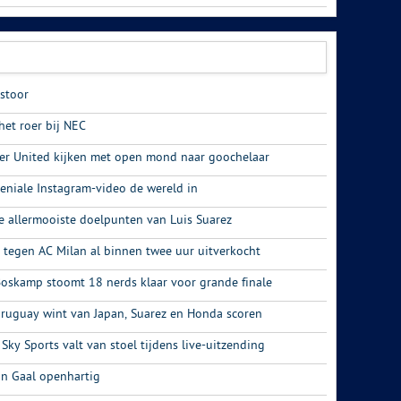
astoor
het roer bij NEC
er United kijken met open mond naar goochelaar
geniale Instagram-video de wereld in
e allermooiste doelpunten van Luis Suarez
 tegen AC Milan al binnen twee uur uitverkocht
Boskamp stoomt 18 nerds klaar voor grande finale
Uruguay wint van Japan, Suarez en Honda scoren
Sky Sports valt van stoel tijdens live-uitzending
an Gaal openhartig