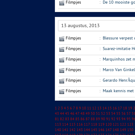
Filmpjes
:
De 10 mooiste go
13 augustus, 2013
Filmpjes
:
Blessure verpest
Filmpjes
:
Suarez-imitatie H
Filmpjes
:
Marquinhos zet m
Filmpjes
:
Marco Van Ginkel
Filmpjes
:
Gerardo HenrÃ­qu
Filmpjes
:
Maak kennis met 
1
2
3
4
5
6
7
8
9
10
11
12
13
14
15
16
17
18
19
43
44
45
46
47
48
49
50
51
52
53
54
55
56
57
5
81
82
83
84
85
86
87
88
89
90
91
92
93
94
95
9
113
114
115
116
117
118
119
120
121
122
123
140
141
142
143
144
145
146
147
148
149
150