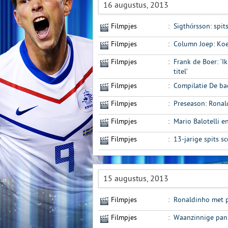
16 augustus, 2013
Filmpjes
:
Sigthórsson: spits
Filmpjes
:
Column Joep: Koe
Filmpjes
:
Frank de Boer: ‘
titel’
Filmpjes
:
Compilatie De b
Filmpjes
:
Preseason: Ronal
Filmpjes
:
Mario Balotelli 
Filmpjes
:
13-jarige spits 
15 augustus, 2013
Filmpjes
:
Ronaldinho met p
Filmpjes
:
Waanzinnige pann