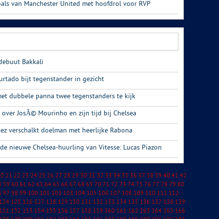
als van Manchester United met hoofdrol voor RVP
 debuut Bakkali
urtado bijt tegenstander in gezicht
et dubbele panna twee tegenstanders te kijk
 over JosÃ© Mourinho en zijn tijd bij Chelsea
ez verschalkt doelman met heerlijke Rabona
de nieuwe Chelsea-huurling van Vitesse: Lucas Piazon
20
21
22
23
24
25
26
27
28
29
30
31
32
33
34
35
36
37
38
39
40
41
42
8
59
60
61
62
63
64
65
66
67
68
69
70
71
72
73
74
75
76
77
78
79
80
6
97
98
99
100
101
102
103
104
105
106
107
108
109
110
111
112
124
125
126
127
128
129
130
131
132
133
134
135
136
137
138
139
151
152
153
154
155
156
157
158
159
160
161
162
163
164
165
166