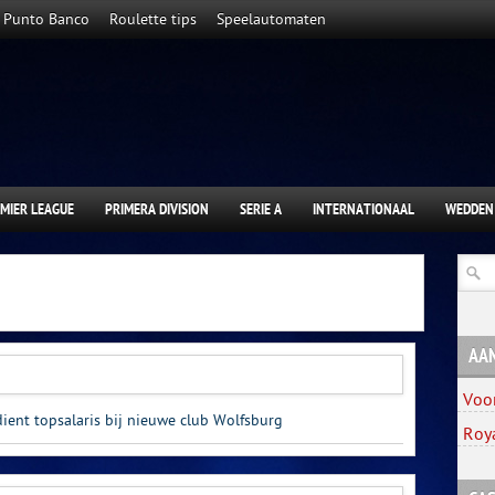
Punto Banco
Roulette tips
Speelautomaten
MIER LEAGUE
PRIMERA DIVISION
SERIE A
INTERNATIONAAL
WEDDEN
AA
Voo
ient topsalaris bij nieuwe club Wolfsburg
Roy