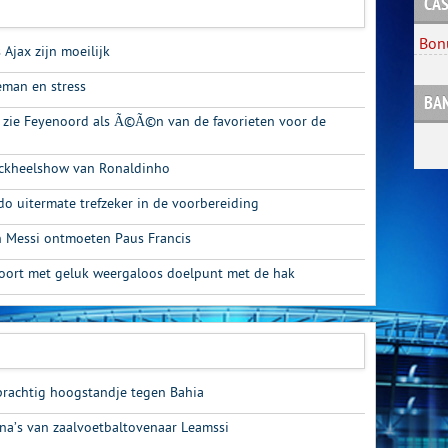
CAS
Bon
 Ajax zijn moeilijk
man en stress
BA
Ik zie Feyenoord als Ã©Ã©n van de favorieten voor de
ackheelshow van Ronaldinho
do uitermate trefzeker in de voorbereiding
en Messi ontmoeten Paus Francis
scoort met geluk weergaloos doelpunt met de hak
rachtig hoogstandje tegen Bahia
a’s van zaalvoetbaltovenaar Leamssi