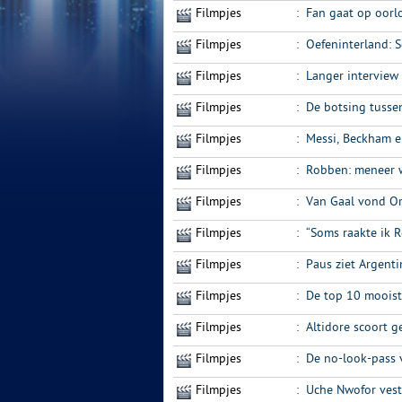
Filmpjes
:
Fan gaat op oorl
Filmpjes
:
Oefeninterland: 
Filmpjes
:
Langer interview
Filmpjes
:
De botsing tusse
Filmpjes
:
Messi, Beckham en
Filmpjes
:
Robben: meneer 
Filmpjes
:
Van Gaal vond Or
Filmpjes
:
“Soms raakte ik R
Filmpjes
:
Paus ziet Argenti
Filmpjes
:
De top 10 mooist
Filmpjes
:
Altidore scoort g
Filmpjes
:
De no-look-pass 
Filmpjes
:
Uche Nwofor vest