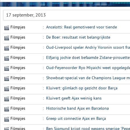
17 september, 2013
Filmpjes
:
Ancelotti: Real gemotiveerd voor tiende
Filmpjes
:
De Boer: resultaat niet belangrijkste
Filmpjes
:
Oud-Liverpool speler Andriy Voronin scoort fr
Filmpjes
:
Elfjarig jochie doet befaamde Zidane-pirouette 
Filmpjes
:
Oud-Feyenoorder Ryo Miyaichi weet opgelegde 
Filmpjes
:
Showboat-special van de Champions League met
Filmpjes
:
Kluivert: glimlach op gezicht door Barça
Filmpjes
:
Kluivert geeft Ajax weinig kans
Filmpjes
:
Historische band Ajax en Barcelona
Filmpjes
:
Greep uit connectie Ajax en Barça
Filmpjes
:
Ben Sigmund krijgt rood wegens smerige ‘Pepe