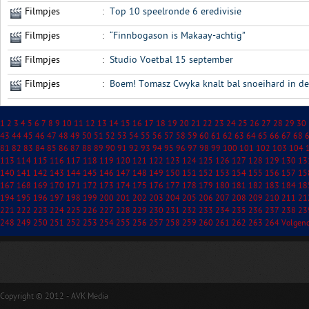
Filmpjes
:
Top 10 speelronde 6 eredivisie
Filmpjes
:
“Finnbogason is Makaay-achtig”
Filmpjes
:
Studio Voetbal 15 september
Filmpjes
:
Boem! Tomasz Cwyka knalt bal snoeihard in de
1
2
3
4
5
6
7
8
9
10
11
12
13
14
15
16
17
18
19
20
21
22
23
24
25
26
27
28
29
30
43
44
45
46
47
48
49
50
51
52
53
54
55
56
57
58
59
60
61
62
63
64
65
66
67
68
81
82
83
84
85
86
87
88
89
90
91
92
93
94
95
96
97
98
99
100
101
102
103
104
113
114
115
116
117
118
119
120
121
122
123
124
125
126
127
128
129
130
13
140
141
142
143
144
145
146
147
148
149
150
151
152
153
154
155
156
157
15
167
168
169
170
171
172
173
174
175
176
177
178
179
180
181
182
183
184
18
194
195
196
197
198
199
200
201
202
203
204
205
206
207
208
209
210
211
21
221
222
223
224
225
226
227
228
229
230
231
232
233
234
235
236
237
238
23
248
249
250
251
252
253
254
255
256
257
258
259
260
261
262
263
264
Volgen
Copyright © 2012 - AVK Media