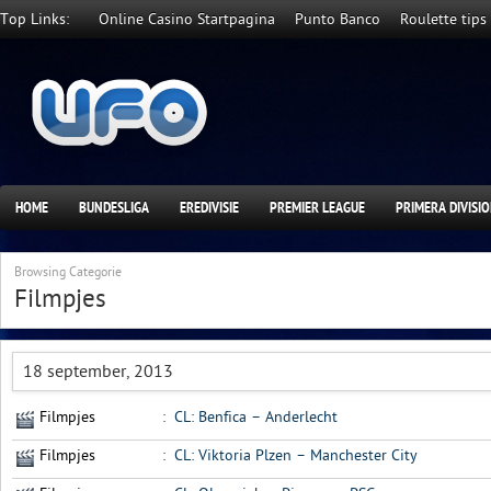
Top Links:
Online Casino Startpagina
Punto Banco
Roulette tips
HOME
BUNDESLIGA
EREDIVISIE
PREMIER LEAGUE
PRIMERA DIVISI
Browsing Categorie
Filmpjes
18 september, 2013
Filmpjes
:
CL: Benfica – Anderlecht
Filmpjes
:
CL: Viktoria Plzen – Manchester City