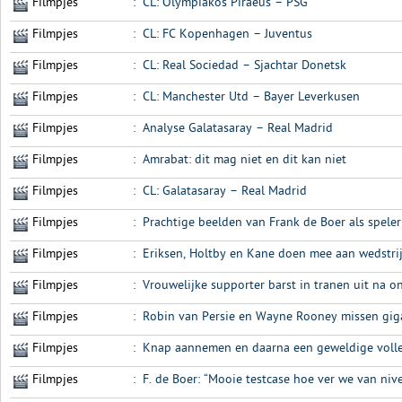
Filmpjes
:
CL: Olympiakos Piraeus – PSG
Filmpjes
:
CL: FC Kopenhagen – Juventus
Filmpjes
:
CL: Real Sociedad – Sjachtar Donetsk
Filmpjes
:
CL: Manchester Utd – Bayer Leverkusen
Filmpjes
:
Analyse Galatasaray – Real Madrid
Filmpjes
:
Amrabat: dit mag niet en dit kan niet
Filmpjes
:
CL: Galatasaray – Real Madrid
Filmpjes
:
Prachtige beelden van Frank de Boer als spele
Filmpjes
:
Eriksen, Holtby en Kane doen mee aan wedstrij
Filmpjes
:
Vrouwelijke supporter barst in tranen uit na 
Filmpjes
:
Robin van Persie en Wayne Rooney missen gig
Filmpjes
:
Knap aannemen en daarna een geweldige volley
Filmpjes
:
F. de Boer: “Mooie testcase hoe ver we van nive