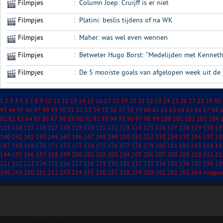
Filmpjes
:
Column Joep: Cruijff is er niet
Filmpjes
:
Platini: beslis tijdens of na WK
Filmpjes
:
Maher: was wel even wennen
Filmpjes
:
Betweter Hugo Borst: “Medelijden met Kennet
Filmpjes
:
De 5 mooiste goals van afgelopen week uit de
1
2
3
4
5
6
7
8
9
10
11
12
13
14
15
16
17
18
19
20
21
22
23
24
25
26
27
28
29
30
43
44
45
46
47
48
49
50
51
52
53
54
55
56
57
58
59
60
61
62
63
64
65
66
67
68
81
82
83
84
85
86
87
88
89
90
91
92
93
94
95
96
97
98
99
100
101
102
103
104
113
114
115
116
117
118
119
120
121
122
123
124
125
126
127
128
129
130
13
140
141
142
143
144
145
146
147
148
149
150
151
152
153
154
155
156
157
15
167
168
169
170
171
172
173
174
175
176
177
178
179
180
181
182
183
184
18
194
195
196
197
198
199
200
201
202
203
204
205
206
207
208
209
210
211
21
221
222
223
224
225
226
227
228
229
230
231
232
233
234
235
236
237
238
23
248
249
250
251
252
253
254
255
256
257
258
259
260
261
262
263
264
Volgen