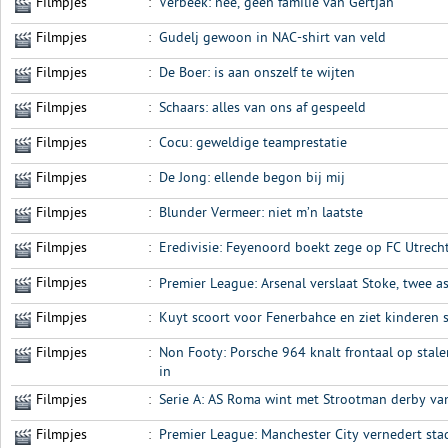
Filmpjes
:
Verbeek: nee, geen familie van Gertjan
Filmpjes
:
Gudelj gewoon in NAC-shirt van veld
Filmpjes
:
De Boer: is aan onszelf te wijten
Filmpjes
:
Schaars: alles van ons af gespeeld
Filmpjes
:
Cocu: geweldige teamprestatie
Filmpjes
:
De Jong: ellende begon bij mij
Filmpjes
:
Blunder Vermeer: niet m’n laatste
Filmpjes
:
Eredivisie: Feyenoord boekt zege op FC Utrech
Filmpjes
:
Premier League: Arsenal verslaat Stoke, twee ass
Filmpjes
:
Kuyt scoort voor Fenerbahce en ziet kinderen s
Filmpjes
:
Non Footy: Porsche 964 knalt frontaal op stalen
in
Filmpjes
:
Serie A: AS Roma wint met Strootman derby va
Filmpjes
:
Premier League: Manchester City vernedert st