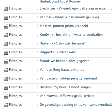
United, prachtgoal Rooney
Filmpjes
:
Eredivisie: PSV geeft Ajax pak slaag in eigen hu
Filmpjes
:
Van der Velden: ik ben enorm gelukkig
Filmpjes
:
Janssen: punten prima verdeeld
Filmpjes
:
Koolwijk : heerlijk om weer te voetballen
Filmpjes
:
“Gaven RKC één liter benzine”
Filmpjes
:
Hupperts: ik sta er weer
Filmpjes
:
Brood: we hebben alles gegeven
Filmpjes
:
Van den Berg baalt: onkunde
Filmpjes
:
Van Basten: hadden penalty verdiend
Filmpjes
:
Denswil: mij hoor je nooit klagen
Filmpjes
:
Van Marwijk: HSV was gelijk serieus
Filmpjes
:
De geweldige passing skills van sambavoetbal