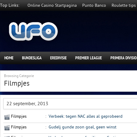
Top Links:
Online Casino Startpagina
Punto Banco
Roulette tips
HOME
BUNDESLIGA
EREDIVISIE
PREMIER LEAGUE
PRIMERA DIVISI
Browsing Categorie
Filmpjes
22 september, 2013
Filmpjes
:
Verbeek: tegen NAC alles al geprobeerd
Filmpjes
:
Gudelj gunde zoon goal, geen winst