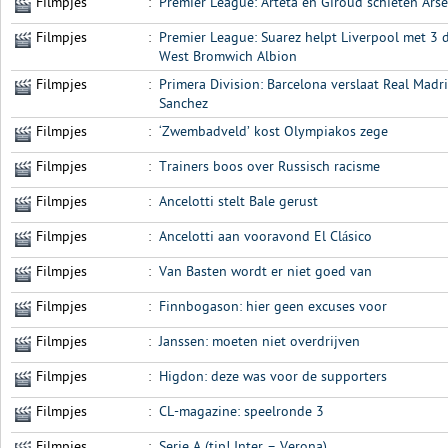
Filmpjes
:
Premier League: Arteta en Giroud schieten Arse
Filmpjes
:
Premier League: Suarez helpt Liverpool met 3
West Bromwich Albion
Filmpjes
:
Primera Division: Barcelona verslaat Real Madr
Sanchez
Filmpjes
:
‘Zwembadveld’ kost Olympiakos zege
Filmpjes
:
Trainers boos over Russisch racisme
Filmpjes
:
Ancelotti stelt Bale gerust
Filmpjes
:
Ancelotti aan vooravond El Clásico
Filmpjes
:
Van Basten wordt er niet goed van
Filmpjes
:
Finnbogason: hier geen excuses voor
Filmpjes
:
Janssen: moeten niet overdrijven
Filmpjes
:
Higdon: deze was voor de supporters
Filmpjes
:
CL-magazine: speelronde 3
Filmpjes
:
Serie A (tip! Inter – Verona)