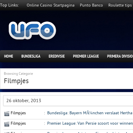
Top Links:
Online Casino Startpagina
Punto Banco
Roulette tips
HOME
BUNDESLIGA
EREDIVISIE
PREMIER LEAGUE
PRIMERA DIVISI
Browsing Categorie
Filmpjes
26 oktober, 2013
Filmpjes
:
Bundesliga: Bayern MÃ¼nchen verslaat Hertha 
Filmpjes
:
Premier League: Van Persie scoort voor winne