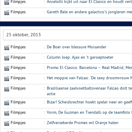
Filmpjes
:
Ancelotti kijkt uit naar El Clasico en houdt ve
Filmpjes
:
Gareth Bale en andere galactico’s jongleren me
25 oktober, 2013
Filmpjes
:
De Boer over blessure Moisander
Filmpjes
:
Column Joep: Ajax en ’t geroeptoeter
Filmpjes
:
Promo El Clasico: Barcelona – Real Madrid, Me
Filmpjes
:
Het moppie van Falcao: ‘De sexy droomvrouw Na
Filmpjes
:
Braziliaanse zaalvoetbaltovenaar Falcao dolt t
actie
Filmpjes
:
Bizar! Scheidsrechter hoekt speler neer en geef
Filmpjes
:
Vorm, De Guzman en Tiendalli op de teamfoto 
Filmpjes
:
Zelfverzekerde Promes wil Oranje halen