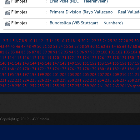
Filmpjes
:
Eredivisie (NEC – Heerenveen)
Filmpjes
:
Primera Division (Rayo Vallecano – Real Vallad
Filmpjes
:
Bundesliga (VfB Stuttgart – Nurnberg)
1
2
3
4
5
6
7
8
9
10
11
12
13
14
15
16
17
18
19
20
21
22
23
24
25
26
27
28
29
30
43
44
45
46
47
48
49
50
51
52
53
54
55
56
57
58
59
60
61
62
63
64
65
66
67
68
81
82
83
84
85
86
87
88
89
90
91
92
93
94
95
96
97
98
99
100
101
102
103
104
113
114
115
116
117
118
119
120
121
122
123
124
125
126
127
128
129
130
13
140
141
142
143
144
145
146
147
148
149
150
151
152
153
154
155
156
157
15
167
168
169
170
171
172
173
174
175
176
177
178
179
180
181
182
183
184
18
194
195
196
197
198
199
200
201
202
203
204
205
206
207
208
209
210
211
21
221
222
223
224
225
226
227
228
229
230
231
232
233
234
235
236
237
238
23
248
249
250
251
252
253
254
255
256
257
258
259
260
261
262
263
264
Volgen
Copyright © 2012 - AVK Media