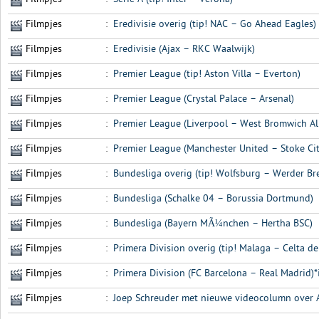
Filmpjes
:
Eredivisie overig (tip! NAC – Go Ahead Eagles)
Filmpjes
:
Eredivisie (Ajax – RKC Waalwijk)
Filmpjes
:
Premier League (tip! Aston Villa – Everton)
Filmpjes
:
Premier League (Crystal Palace – Arsenal)
Filmpjes
:
Premier League (Liverpool – West Bromwich Al
Filmpjes
:
Premier League (Manchester United – Stoke Cit
Filmpjes
:
Bundesliga overig (tip! Wolfsburg – Werder B
Filmpjes
:
Bundesliga (Schalke 04 – Borussia Dortmund)
Filmpjes
:
Bundesliga (Bayern MÃ¼nchen – Hertha BSC)
Filmpjes
:
Primera Division overig (tip! Malaga – Celta de
Filmpjes
:
Primera Division (FC Barcelona – Real Madrid)*i
Filmpjes
:
Joep Schreuder met nieuwe videocolumn over A