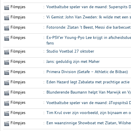
Filmpjes
:
Voetbaltube speler van de maand: Superspits 
Filmpjes
:
Vi Gemist: John Van Zweden: Ik wilde met een 
Filmpjes
:
Fotoronde: Zlatan ’t Beest, Messi die barbecue
Filmpjes
:
Ex-PSV’er Young-Pyo Lee krijgt in afscheidsdu
fans
Filmpjes
:
Studio Voetbal 27 oktober
Filmpjes
:
Jans: geduldig zijn met Maher
Filmpjes
:
Primera Division (Getafe – Athletic de Bilbao)
Filmpjes
:
Eden Hazard legt Zabaleta met prachtige actie 
Filmpjes
:
Blunderende Baumann helpt Van Marwijk en V/
Filmpjes
:
Voetbaltube speler van de maand: âTopspitsâ
Filmpjes
:
Tim Krul over zijn voorbeeld, zijn bijnaam en 
Filmpjes
:
Een waanzinnige Showboat met Zlatan, Wilsher