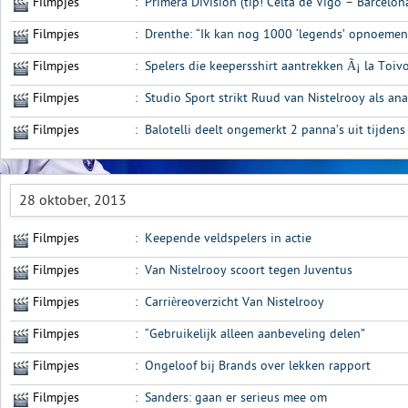
Filmpjes
:
Primera Division (tip! Celta de Vigo – Barcelon
Filmpjes
:
Drenthe: “Ik kan nog 1000 ‘legends’ opnoemen
Filmpjes
:
Spelers die keepersshirt aantrekken Ã¡ la Toiv
Filmpjes
:
Studio Sport strikt Ruud van Nistelrooy als ana
Filmpjes
:
Balotelli deelt ongemerkt 2 panna’s uit tijdens
28 oktober, 2013
Filmpjes
:
Keepende veldspelers in actie
Filmpjes
:
Van Nistelrooy scoort tegen Juventus
Filmpjes
:
Carrièreoverzicht Van Nistelrooy
Filmpjes
:
“Gebruikelijk alleen aanbeveling delen”
Filmpjes
:
Ongeloof bij Brands over lekken rapport
Filmpjes
:
Sanders: gaan er serieus mee om