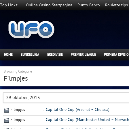
Top Links:
Online Casino Startpagina
Punto Banco
Roulette tips
HOME
BUNDESLIGA
EREDIVISIE
PREMIER LEAGUE
PRIMERA DIVISI
Browsing Categorie
Filmpjes
29 oktober, 2013
Filmpjes
:
Capital One Cup (Arsenal – Chelsea)
Filmpjes
:
Capital One Cup (Manchester United – Norwich