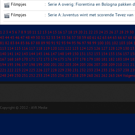
Filmpjes
:
Serie A overig: Fiorentina en Bologna pakken 
Filmpjes
:
Serie A: Juventus wint met scorende Tevez van
1
2
3
4
5
6
7
8
9
10
11
12
13
14
15
16
17
18
19
20
21
22
23
24
25
26
27
28
29
30
43
44
45
46
47
48
49
50
51
52
53
54
55
56
57
58
59
60
61
62
63
64
65
66
67
68
81
82
83
84
85
86
87
88
89
90
91
92
93
94
95
96
97
98
99
100
101
102
103
104
113
114
115
116
117
118
119
120
121
122
123
124
125
126
127
128
129
130
13
140
141
142
143
144
145
146
147
148
149
150
151
152
153
154
155
156
157
15
167
168
169
170
171
172
173
174
175
176
177
178
179
180
181
182
183
184
18
194
195
196
197
198
199
200
201
202
203
204
205
206
207
208
209
210
211
21
221
222
223
224
225
226
227
228
229
230
231
232
233
234
235
236
237
238
23
248
249
250
251
252
253
254
255
256
257
258
259
260
261
262
263
264
Volgen
Copyright © 2012 - AVK Media